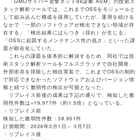
「GMOサイバー攻撃ネットde診断 ASM」の技術ス
タック解析ツールでは、これまでOSSをモジュールと
して組み込んだ構成を採用していたが、運用を続ける
なかで「一部のソフトウェアが検出できない領域が存
在する」「検出結果にばらつき（揺れ）が生じる」
「OSSに起因するメンテナンス性の低さ」といった課
題が顕在化していた。
これらの課題を抜本的に解決するため、同社では技
術スタック解析ツールをフルスクラッチで自社開発、
外部依存を排除した独自実装で、これまでOSSの制約
で対応できなかったソフトウェアおよびバージョン情
報と紐づく脆弱性の検出が可能となった。
リプレイス前後の成果は下記の通りで、検知した脆
弱性件数は+19,977件（約1.5倍）となっている。
・リプレイス前
検知した脆弱性件数：38,951件
計測期間：2026年3月1日～ 3月7日
・リプレイス後