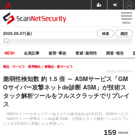
MENU
2026.08.07(金)
検索
購読
NEW!
会員記事
被害･事故
脅威･脆弱性
調査･報告
製品・サービス・業界動向
新製品・新サービス
2026.5.29 Fri 8:00
脆弱性検知数 約 1.5 倍 ～ ASMサービス「GM
Oサイバー攻撃ネットde診断 ASM」が技術ス
タック解析ツールをフルスクラッチでリプレイ
ス
GMOサイバーセキュリティ byイエラエ株式会社は5月25日、ASMサービス
「GMOサイバー攻撃ネットde診断 ASM」で技術スタック解析ツールのリプレ
イスを3月26日に実施したと発表した。
159
views