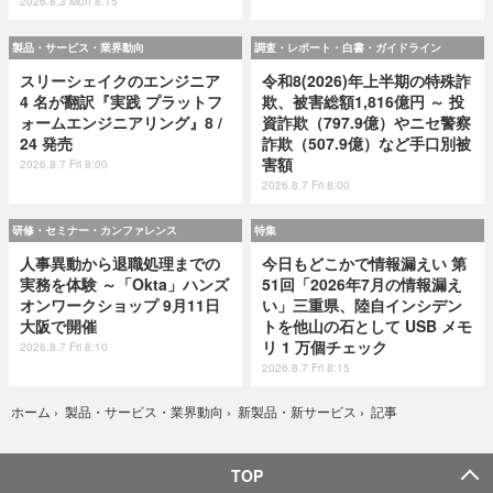
2026.8.3 Mon 8:15
製品・サービス・業界動向
調査・レポート・白書・ガイドライン
スリーシェイクのエンジニア
令和8(2026)年上半期の特殊詐
4 名が翻訳『実践 プラットフ
欺、被害総額1,816億円 ～ 投
ォームエンジニアリング』8 /
資詐欺（797.9億）やニセ警察
24 発売
詐欺（507.9億）など手口別被
害額
2026.8.7 Fri 8:00
2026.8.7 Fri 8:00
研修・セミナー・カンファレンス
特集
人事異動から退職処理までの
今日もどこかで情報漏えい 第
実務を体験 ～「Okta」ハンズ
51回「2026年7月の情報漏え
オンワークショップ 9月11日
い」三重県、陸自インシデン
大阪で開催
トを他山の石として USB メモ
リ 1 万個チェック
2026.8.7 Fri 8:10
2026.8.7 Fri 8:15
記事
ホーム
›
製品・サービス・業界動向
›
新製品・新サービス
›
TOP