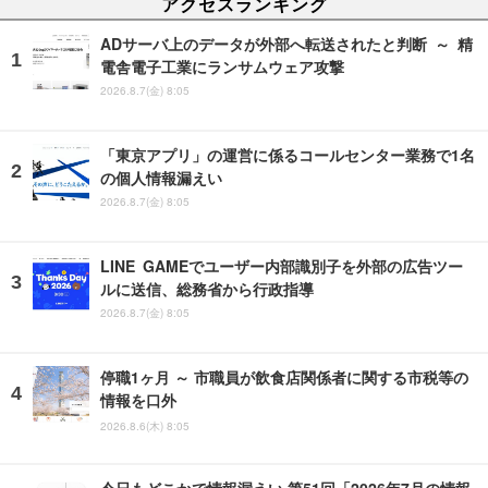
アクセスランキング
ADサーバ上のデータが外部へ転送されたと判断 ～ 精
電舎電子工業にランサムウェア攻撃
2026.8.7(金) 8:05
「東京アプリ」の運営に係るコールセンター業務で1名
の個人情報漏えい
2026.8.7(金) 8:05
LINE GAMEでユーザー内部識別子を外部の広告ツー
ルに送信、総務省から行政指導
2026.8.7(金) 8:05
停職1ヶ月 ～ 市職員が飲食店関係者に関する市税等の
情報を口外
2026.8.6(木) 8:05