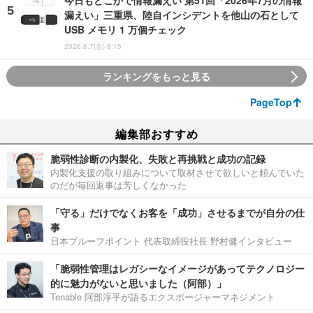
今日もどこかで情報漏えい 第51回「2026年7月の情報
漏えい」三重県、陸自インシデントを他山の石として
USB メモリ 1 万個チェック
2026.8.7(金) 8:15
ランキングをもっと見る
PageTop
編集部おすすめ
脆弱性診断の内製化、失敗と再挑戦と成功の記録
内製化支援の取り組みについて取材させて欲しいと頼んでいた
のだが毎回返事は芳しくなかった
「守る」だけでなくお客を「成功」させるまでが自分の仕
事
日本プルーフポイント 代表取締役社長 野村健インタビュー
「脆弱性管理はレガシーなイメージがあってテクノロジー
的に魅力がないと思いました（阿部）」
Tenable 阿部淳平が語るエクスポージャーマネジメント