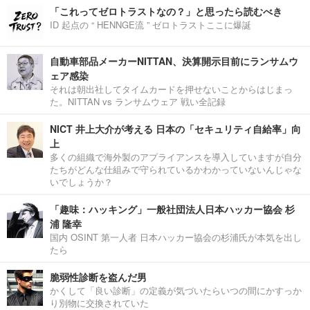
「これってゼロトラストなの？」と思ったら読むべき
ID 起点の “ HENNGE流 ” ゼロトラストここに爆誕
自動車部品メーカーNITTAN、決算開示目前にランサムウ
ェア感染
それは朝出社してタイムカードを押せないことからはじまっ
た。NITTAN vs ランサムウェア 戦い全記録
NICT 井上大介が考える 日本の「セキュリティ自給率」向
上
多くの組織で海外製のアプライアンスを導入していますが自分
たちがどんな仕組みで守られているかわかっていないんじゃな
いでしょうか？
「趣味：ハッキング」一般社団法人日本ハッカー協会 杉
浦 隆幸
国内 OSINT 第一人者 日本ハッカー協会の杉浦氏が本気を出し
たら
脆弱性診断を盗んだ男
かくして「良い診断」の定義が気づいたらいつの間にかすっか
り別物に交換されていた