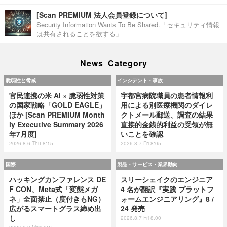
[Scan PREMIUM 法人会員登録について]
Security Information Wants To Be Shared.「セキュリティ情報
は共有されることを欲する」
News Category
脆弱性と脅威
インシデント・事故
官民連携の米 AI × 脆弱性対策
宇都宮病院職員の患者情報利
の国家戦略「GOLD EAGLE」
用による別医療機関のダイレ
ほか [Scan PREMIUM Month
クトメール郵送、調査の結果
ly Executive Summary 2026
直接的金銭的利益の受領が無
年7月度]
いことを確認
2026.8.6 Thu 8:15
2026.8.7 Fri 8:05
国際
製品・サービス・業界動向
ハッキングカンファレンス DE
スリーシェイクのエンジニア
F CON、Meta式「変態メガ
4 名が翻訳『実践 プラットフ
ネ」全面禁止（度付きもNG）
ォームエンジニアリング』8 /
広がるスマートグラス締め出
24 発売
し
2026.8.7 Fri 8:00