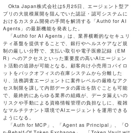
Okta Japan株式会社は5月25日、エージェント型ア
プリの大規模展開を阻んでいた認証・認可システムに
おけるカスタム開発の手間を解消する「Auth0 for AI
Agents」の最新機能を発表した。
「Auth0 for AI Agents」は、業界横断的なセキュリ
ティ基盤を提供することで、銀行やヘルスケアなど規
制の厳しい分野で、支払い取引や電子医療記録（EM
R）へのアクセスといった重要度の高いAIエージェン
ト活動の追跡が可能となる。顧客向け小売用コパイロ
ットをバックオフィスの在庫システムから分離した
り、法務調査エージェントに案件レベルの厳格なアク
セス制限を課して内部データの露出を防ぐことも可能
で、最終的にあらゆる業界の組織が、データ漏えいの
リスクや手動による資格情報管理の負担なしに、複雑
なマルチテナント環境でAIエージェントを運用できる
ようになる。
「Auth for MCP」、「Agent as Principal」、「O
n-Behalf-Of Token Exchange」、「Token Vault wit