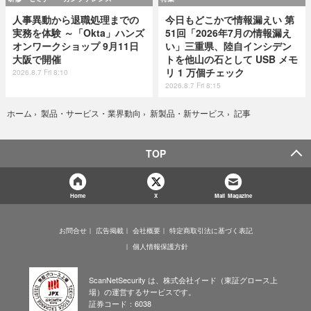
人事異動から退職処理までの
今日もどこかで情報漏えい 第
実務を体験 ～「Okta」ハンズ
51回「2026年7月の情報漏え
オンワークショップ 9月11日
い」三重県、陸自インシデン
大阪で開催
トを他山の石として USB メモ
リ 1 万個チェック
2026.8.7 Fri 8:10
2026.8.7 Fri 8:15
記事
ホーム
›
製品・サービス・業界動向
›
新製品・新サービス
›
TOP
Home
X
Mail Magazine
お問合せ
広告掲載
会社概要
特定商取引法に基づく表記
個人情報保護方針
ScanNetSecurity は、株式会社イード（東証グロース上
場）の運営するサービスです。
証券コード：6038