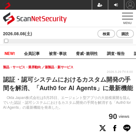
MENU
2026.08.08(土)
検索
購読
NEW!
会員記事
被害･事故
脅威･脆弱性
調査･報告
製品・サービス・業界動向
新製品・新サービス
2026.5.29 Fri 8:00
認証・認可システムにおけるカスタム開発の手
間を解消、「Auth0 for AI Agents」に最新機能
Okta Japan株式会社は5月25日、エージェント型アプリの大規模展開を阻ん
でいた認証・認可システムにおけるカスタム開発の手間を解消する「Auth0 for
AI Agents」の最新機能を発表した。
90
views