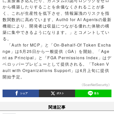
に直接書き込んだり、カスタムの認可ロジックをゼロ
から構築したりすることを余儀なくされることが多
く、これが生産性を低下させ、情報漏洩のリスクを指
数関数的に高めています。Auth0 for AI Agentsの最新
機能により、開発者は収益につながる優れた体験の構
築に集中できるようになります。」とコメントしてい
る。
「Auth for MCP」と「On-Behalf-Of Token Excha
nge」は5月25日から一般提供（GA）を開始、「Age
nt as Principal」と「FGA Permissions Index」はデ
ベロッパープレビューとして提供される。「Token V
ault with Organizations Support」は6月上旬に提供
開始予定。
《ScanNetSecurity》
シェア
ポスト
送る
関連記事