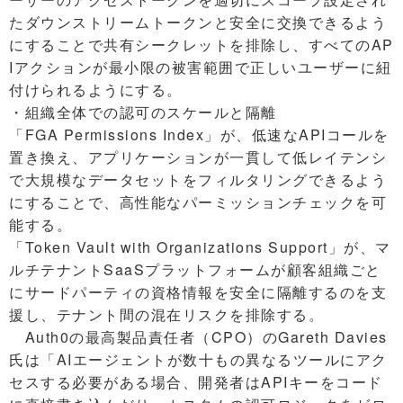
たダウンストリームトークンと安全に交換できるよう
にすることで共有シークレットを排除し、すべてのAP
Iアクションが最小限の被害範囲で正しいユーザーに紐
付けられるようにする。
・組織全体での認可のスケールと隔離
「FGA Permissions Index」が、低速なAPIコールを
置き換え、アプリケーションが一貫して低レイテンシ
で大規模なデータセットをフィルタリングできるよう
にすることで、高性能なパーミッションチェックを可
能する。
「Token Vault with Organizations Support」が、マ
ルチテナントSaaSプラットフォームが顧客組織ごと
にサードパーティの資格情報を安全に隔離するのを支
援し、テナント間の混在リスクを排除する。
Auth0の最高製品責任者（CPO）のGareth Davies
氏は「AIエージェントが数十もの異なるツールにアク
セスする必要がある場合、開発者はAPIキーをコード