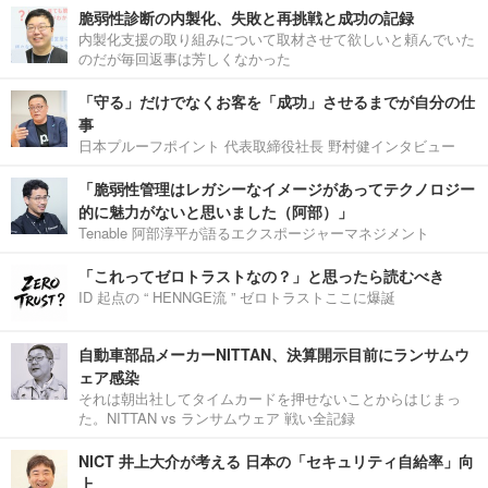
脆弱性診断の内製化、失敗と再挑戦と成功の記録
内製化支援の取り組みについて取材させて欲しいと頼んでいた
のだが毎回返事は芳しくなかった
「守る」だけでなくお客を「成功」させるまでが自分の仕
事
日本プルーフポイント 代表取締役社長 野村健インタビュー
「脆弱性管理はレガシーなイメージがあってテクノロジー
的に魅力がないと思いました（阿部）」
Tenable 阿部淳平が語るエクスポージャーマネジメント
「これってゼロトラストなの？」と思ったら読むべき
ID 起点の “ HENNGE流 ” ゼロトラストここに爆誕
自動車部品メーカーNITTAN、決算開示目前にランサムウ
ェア感染
それは朝出社してタイムカードを押せないことからはじまっ
た。NITTAN vs ランサムウェア 戦い全記録
NICT 井上大介が考える 日本の「セキュリティ自給率」向
上