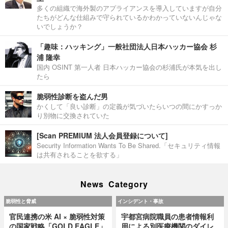
多くの組織で海外製のアプライアンスを導入していますが自分
たちがどんな仕組みで守られているかわかっていないんじゃな
いでしょうか？
「趣味：ハッキング」一般社団法人日本ハッカー協会 杉
浦 隆幸
国内 OSINT 第一人者 日本ハッカー協会の杉浦氏が本気を出し
たら
脆弱性診断を盗んだ男
かくして「良い診断」の定義が気づいたらいつの間にかすっか
り別物に交換されていた
[Scan PREMIUM 法人会員登録について]
Security Information Wants To Be Shared.「セキュリティ情報
は共有されることを欲する」
News Category
脆弱性と脅威
インシデント・事故
官民連携の米 AI × 脆弱性対策
宇都宮病院職員の患者情報利
の国家戦略「GOLD EAGLE」
用による別医療機関のダイレ