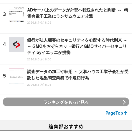
ADサーバ上のデータが外部へ転送されたと判断 ～ 精
電舎電子工業にランサムウェア攻撃
2026.8.7(金) 8:05
銀行が法人顧客のセキュリティを心配する時代到来 ～
～ GMOあおぞらネット銀行とGMOサイバーセキュリ
ティ byイエラエが提携
2026.8.6(木) 8:00
調査データの加工や転用 ～ 大和ハウス工業子会社が受
託した地盤調査業務で不適切行為
2026.8.5(水) 8:05
ランキングをもっと見る
PageTop
編集部おすすめ