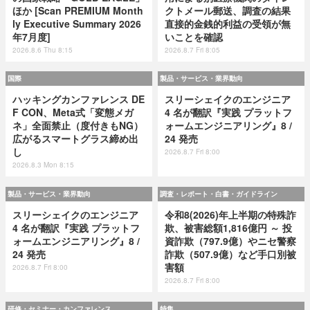
ほか [Scan PREMIUM Month
クトメール郵送、調査の結果
ly Executive Summary 2026
直接的金銭的利益の受領が無
年7月度]
いことを確認
2026.8.6 Thu 8:15
2026.8.7 Fri 8:05
国際
製品・サービス・業界動向
ハッキングカンファレンス DE
スリーシェイクのエンジニア
F CON、Meta式「変態メガ
4 名が翻訳『実践 プラットフ
ネ」全面禁止（度付きもNG）
ォームエンジニアリング』8 /
広がるスマートグラス締め出
24 発売
し
2026.8.7 Fri 8:00
2026.8.3 Mon 8:15
製品・サービス・業界動向
調査・レポート・白書・ガイドライン
スリーシェイクのエンジニア
令和8(2026)年上半期の特殊詐
4 名が翻訳『実践 プラットフ
欺、被害総額1,816億円 ～ 投
ォームエンジニアリング』8 /
資詐欺（797.9億）やニセ警察
24 発売
詐欺（507.9億）など手口別被
害額
2026.8.7 Fri 8:00
2026.8.7 Fri 8:00
研修・セミナー・カンファレンス
特集