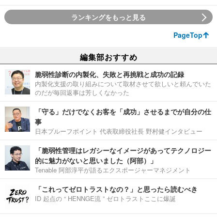
ランキングをもっと見る
PageTop
編集部おすすめ
脆弱性診断の内製化、失敗と再挑戦と成功の記録
内製化支援の取り組みについて取材させて欲しいと頼んでいた
のだが毎回返事は芳しくなかった
「守る」だけでなくお客を「成功」させるまでが自分の仕
事
日本プルーフポイント 代表取締役社長 野村健インタビュー
「脆弱性管理はレガシーなイメージがあってテクノロジー
的に魅力がないと思いました（阿部）」
Tenable 阿部淳平が語るエクスポージャーマネジメント
「これってゼロトラストなの？」と思ったら読むべき
ID 起点の “ HENNGE流 ” ゼロトラストここに爆誕