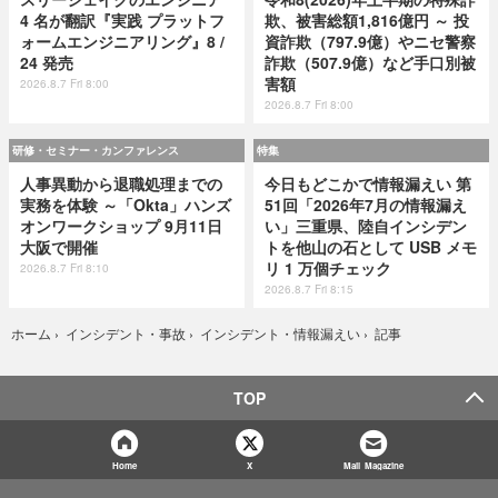
4 名が翻訳『実践 プラットフ
欺、被害総額1,816億円 ～ 投
ォームエンジニアリング』8 /
資詐欺（797.9億）やニセ警察
24 発売
詐欺（507.9億）など手口別被
害額
2026.8.7 Fri 8:00
2026.8.7 Fri 8:00
研修・セミナー・カンファレンス
特集
人事異動から退職処理までの
今日もどこかで情報漏えい 第
実務を体験 ～「Okta」ハンズ
51回「2026年7月の情報漏え
オンワークショップ 9月11日
い」三重県、陸自インシデン
大阪で開催
トを他山の石として USB メモ
リ 1 万個チェック
2026.8.7 Fri 8:10
2026.8.7 Fri 8:15
記事
ホーム
›
インシデント・事故
›
インシデント・情報漏えい
›
TOP
Home
X
Mail Magazine