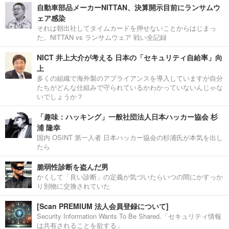
自動車部品メーカーNITTAN、決算開示目前にランサムウ
ェア感染
それは朝出社してタイムカードを押せないことからはじまっ
た。NITTAN vs ランサムウェア 戦い全記録
NICT 井上大介が考える 日本の「セキュリティ自給率」向
上
多くの組織で海外製のアプライアンスを導入していますが自分
たちがどんな仕組みで守られているかわかっていないんじゃな
いでしょうか？
「趣味：ハッキング」一般社団法人日本ハッカー協会 杉
浦 隆幸
国内 OSINT 第一人者 日本ハッカー協会の杉浦氏が本気を出し
たら
脆弱性診断を盗んだ男
かくして「良い診断」の定義が気づいたらいつの間にかすっか
り別物に交換されていた
[Scan PREMIUM 法人会員登録について]
Security Information Wants To Be Shared.「セキュリティ情報
は共有されることを欲する」