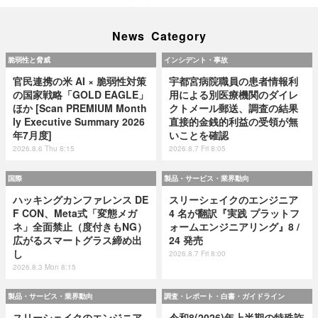
News Category
脆弱性と脅威
インシデント・事故
官民連携の米 AI × 脆弱性対策
宇都宮病院職員の患者情報利
の国家戦略「GOLD EAGLE」
用による別医療機関のダイレ
ほか [Scan PREMIUM Month
クトメール郵送、調査の結果
ly Executive Summary 2026
直接的金銭的利益の受領が無
年7月度]
いことを確認
2026.8.6 Thu 8:15
2026.8.7 Fri 8:05
国際
製品・サービス・業界動向
ハッキングカンファレンス DE
スリーシェイクのエンジニア
F CON、Meta式「変態メガ
4 名が翻訳『実践 プラットフ
ネ」全面禁止（度付きもNG）
ォームエンジニアリング』8 /
広がるスマートグラス締め出
24 発売
し
2026.8.7 Fri 8:00
2026.8.3 Mon 8:15
製品・サービス・業界動向
調査・レポート・白書・ガイドライン
スリーシェイクのエンジニア
令和8(2026)年上半期の特殊詐