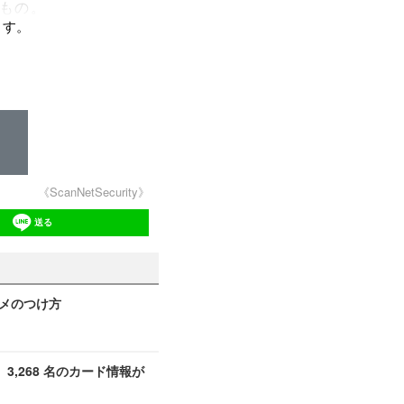
もの。
ます。
《ScanNetSecurity》
送る
ジメのつけ方
,268 名のカード情報が