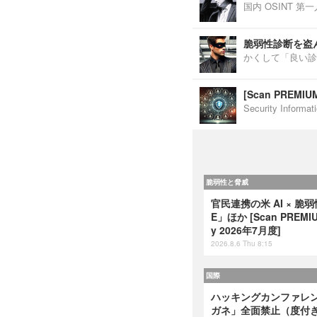
国内 OSINT 
脆弱性診断を盗
かくして「良い診
[Scan PREM
Security Inf
脆弱性と脅威
官民連携の米 AI × 脆
E」ほか [Scan PREMIUM
y 2026年7月度]
2026.8.6 Thu 8:15
国際
ハッキングカンファレンス
ガネ」全面禁止（度付