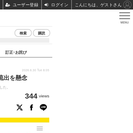
ユーザー登録
ログイン
こんにちは、ゲストさん
MENU
検索
購読
訂正･お詫び
2026.6.30 Tue 8:05
流出を懸念
した。
344
views