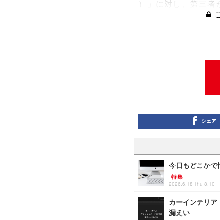
）」に対し、第三者
シェア
今日もどこかで情
特集
2026.6.18 Thu 8:10
カーインテリア
漏えい