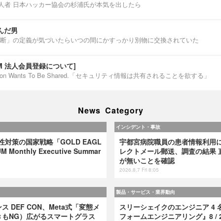
第一人者 日本ハッカー協会の杉浦氏が本気を出したら
んだ男
断」の定義が気づいたらいつの間にかすっかり別物に交換されていた
IUM 法人会員登録について]
ormation Wants To Be Shared.「セキュリティ情報は共有されることを欲する」
News Category
インシデント・事故
弱性対策の国家戦略「GOLD EAGL
宇都宮病院職員の患者情報利用
 Monthly Executive Summar
レクトメール郵送、調査の結果 
が無いことを確認
2026.8.7 Fri 8:05
製品・サービス・業界動向
 DEF CON、Meta式「変態メ
スリーシェイクのエンジニア 4 
きもNG）広がるスマートグラス
フォームエンジニアリング』8 / 2