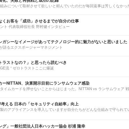
組みについて取材させて欲しいと頼んでいたのだが毎回返事は芳しくなかっ
なくお客を「成功」させるまでが自分の仕事
ント 代表取締役社長 野村健インタビュー
レガシーなイメージがあってテクノロジー的に魅力がないと思いました
部淳平が語るエクスポージャーマネジメント
トラストなの？」と思ったら読むべき
ENNGE流 ” ゼロトラストここに爆誕
ーNITTAN、決算開示目前にランサムウェア感染
タイムカードを押せないことからはじまった。NITTAN vs ランサムウェア 
介が考える 日本の「セキュリティ自給率」向上
製のアプライアンスを導入していますが自分たちがどんな仕組みで守られて
ング」一般社団法人日本ハッカー協会 杉浦 隆幸