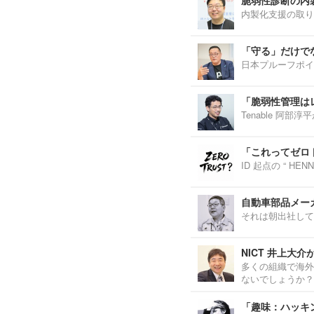
内製化支援の取り
「守る」だけで
日本プルーフポイ
「脆弱性管理は
Tenable 阿
「これってゼロ
ID 起点の “ H
自動車部品メーカ
それは朝出社して
NICT 井上大
多くの組織で海外
ないでしょうか？
「趣味：ハッキ