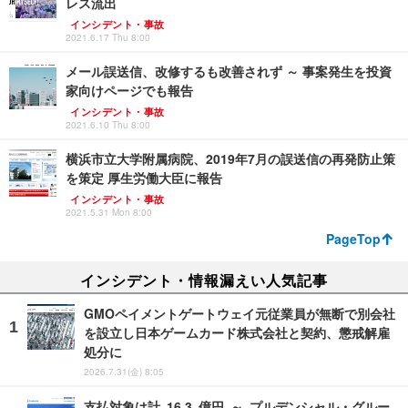
レス流出
インシデント・事故
2021.6.17 Thu 8:00
メール誤送信、改修するも改善されず ～ 事案発生を投資
家向けページでも報告
インシデント・事故
2021.6.10 Thu 8:00
横浜市立大学附属病院、2019年7月の誤送信の再発防止策
を策定 厚生労働大臣に報告
インシデント・事故
2021.5.31 Mon 8:00
PageTop
インシデント・情報漏えい人気記事
GMOペイメントゲートウェイ元従業員が無断で別会社
を設立し日本ゲームカード株式会社と契約、懲戒解雇
処分に
2026.7.31(金) 8:05
支払対象は計 16.3 億円 ～ プルデンシャル・グルー