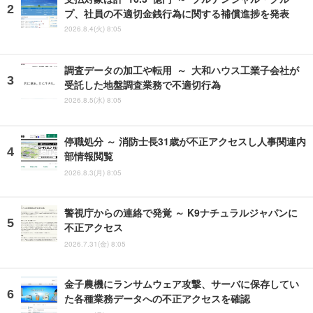
プ、社員の不適切金銭行為に関する補償進捗を発表
2026.8.4(火) 8:05
調査データの加工や転用 ～ 大和ハウス工業子会社が
受託した地盤調査業務で不適切行為
2026.8.5(水) 8:05
停職処分 ～ 消防士長31歳が不正アクセスし人事関連内
部情報閲覧
2026.8.3(月) 8:05
警視庁からの連絡で発覚 ～ K9ナチュラルジャパンに
不正アクセス
2026.7.31(金) 8:05
金子農機にランサムウェア攻撃、サーバに保存してい
た各種業務データへの不正アクセスを確認