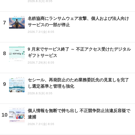
2026.8.3(月) 8:05
名鉄協商にランサムウェア攻撃、個人および法人向け
サービスの一部が停止
2026.7.31(金) 8:05
9 月末でサービス終了 ～ 不正アクセス受けたデジタル
ギフトサービス
2026.7.29(水) 8:05
セシール、再発防止のため業務委託先の見直しを完了
し選定基準と管理も強化
2026.8.5(水) 8:05
個人情報を無断で持ち出し 不正競争防止法違反容疑で
逮捕
2026.7.31(金) 8:05