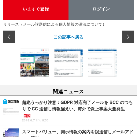
いますぐ登録
ログイン
リリース（メール誤送信による個人情報の漏洩について）
この記事へ戻る
関連ニュース
超絶うっかり注意：GDPR 対応完了メールを BCC のつも
りで CC 送信し情報漏えい、海外で炎上事案大量発生
国際
2018.6.7 Thu 8:30
スマートバリュー、開示情報の案内を誤送信しメールアド