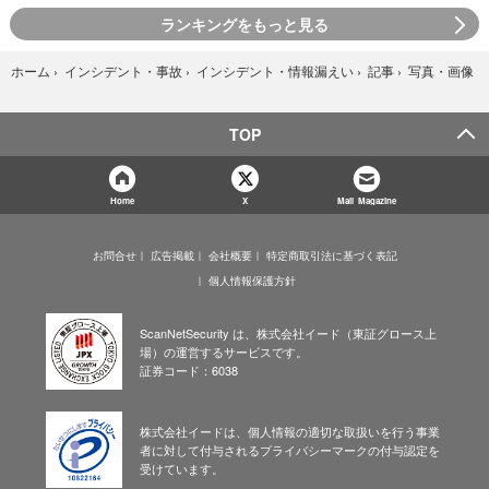
ランキングをもっと見る
写真・画像
ホーム
›
インシデント・事故
›
インシデント・情報漏えい
›
記事
›
TOP
Home
X
Mail Magazine
お問合せ
広告掲載
会社概要
特定商取引法に基づく表記
個人情報保護方針
ScanNetSecurity は、株式会社イード（東証グロース上
場）の運営するサービスです。
証券コード：6038
株式会社イードは、個人情報の適切な取扱いを行う事業
者に対して付与されるプライバシーマークの付与認定を
受けています。