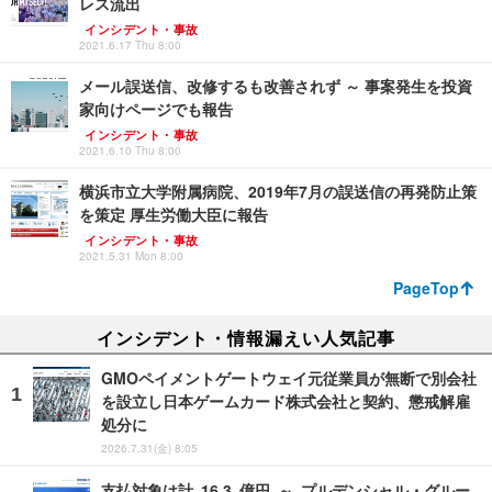
レス流出
インシデント・事故
2021.6.17 Thu 8:00
メール誤送信、改修するも改善されず ～ 事案発生を投資
家向けページでも報告
インシデント・事故
2021.6.10 Thu 8:00
横浜市立大学附属病院、2019年7月の誤送信の再発防止策
を策定 厚生労働大臣に報告
インシデント・事故
2021.5.31 Mon 8:00
PageTop
インシデント・情報漏えい人気記事
GMOペイメントゲートウェイ元従業員が無断で別会社
を設立し日本ゲームカード株式会社と契約、懲戒解雇
処分に
2026.7.31(金) 8:05
支払対象は計 16.3 億円 ～ プルデンシャル・グルー