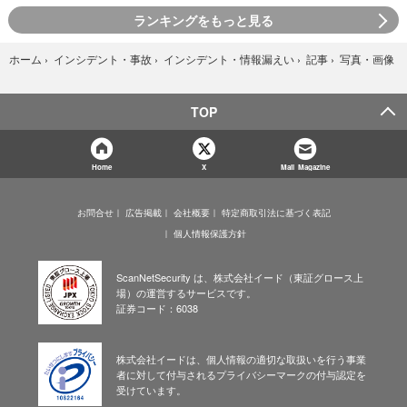
ランキングをもっと見る
写真・画像
ホーム
›
インシデント・事故
›
インシデント・情報漏えい
›
記事
›
TOP
Home
X
Mail Magazine
お問合せ
広告掲載
会社概要
特定商取引法に基づく表記
個人情報保護方針
ScanNetSecurity は、株式会社イード（東証グロース上
場）の運営するサービスです。
証券コード：6038
株式会社イードは、個人情報の適切な取扱いを行う事業
者に対して付与されるプライバシーマークの付与認定を
受けています。