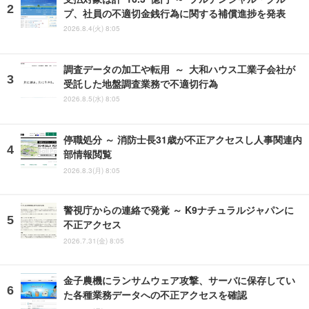
プ、社員の不適切金銭行為に関する補償進捗を発表
2026.8.4(火) 8:05
調査データの加工や転用 ～ 大和ハウス工業子会社が
受託した地盤調査業務で不適切行為
2026.8.5(水) 8:05
停職処分 ～ 消防士長31歳が不正アクセスし人事関連内
部情報閲覧
2026.8.3(月) 8:05
警視庁からの連絡で発覚 ～ K9ナチュラルジャパンに
不正アクセス
2026.7.31(金) 8:05
金子農機にランサムウェア攻撃、サーバに保存してい
た各種業務データへの不正アクセスを確認