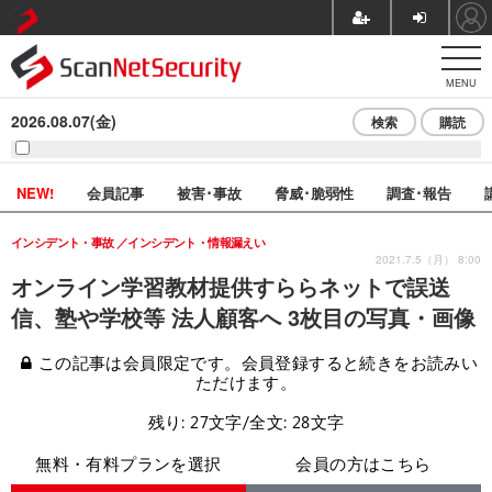
MENU
2026.08.07(金)
検索
購読
NEW!
会員記事
被害･事故
脅威･脆弱性
調査･報告
インシデント・事故
インシデント・情報漏えい
2021.7.5（月） 8:00
オンライン学習教材提供すららネットで誤送
信、塾や学校等 法人顧客へ 3枚目の写真・画像
この記事は会員限定です。会員登録すると続きをお読みい
ただけます。
残り: 27文字/全文: 28文字
無料・有料プランを選択
会員の方はこちら