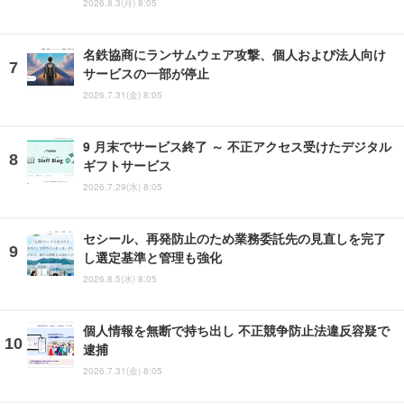
2026.8.3(月) 8:05
名鉄協商にランサムウェア攻撃、個人および法人向け
サービスの一部が停止
2026.7.31(金) 8:05
9 月末でサービス終了 ～ 不正アクセス受けたデジタル
ギフトサービス
2026.7.29(水) 8:05
セシール、再発防止のため業務委託先の見直しを完了
し選定基準と管理も強化
2026.8.5(水) 8:05
個人情報を無断で持ち出し 不正競争防止法違反容疑で
逮捕
2026.7.31(金) 8:05