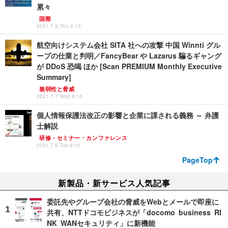
累々
国際
2021.7.8 Thu 8:10
航空向けシステム会社 SITA 社への攻撃 中国 Winnti グル
ープの仕業と判明／FancyBear や Lazarus 騙るギャング
が DDoS 恐喝 ほか [Scan PREMIUM Monthly Executive
Summary]
脆弱性と脅威
2021.7.7 Wed 8:15
個人情報保護法改正の影響と企業に課される義務 ～ 弁護
士解説
研修・セミナー・カンファレンス
2021.7.6 Tue 8:10
PageTop
新製品・新サービス人気記事
委託先やグループ会社の脅威をWebとメールで即座に
共有、NTTドコモビジネスが「docomo business RI
NK WANセキュリティ」に新機能