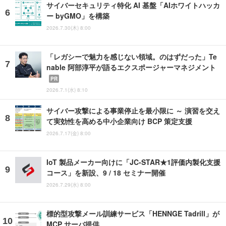
サイバーセキュリティ特化 AI 基盤「AIホワイトハッカ
ー byGMO」を構築
2026.7.30(木) 8:00
「レガシーで魅力を感じない領域。のはずだった」Te
nable 阿部淳平が語るエクスポージャーマネジメント
PR
2026.7.1(水) 8:10
サイバー攻撃による事業停止を最小限に ～ 演習を交え
て実効性を高める中小企業向け BCP 策定支援
2026.7.17(金) 8:00
IoT 製品メーカー向けに「JC-STAR★1評価内製化支援
コース」を新設、9 / 18 セミナー開催
2026.7.29(水) 8:00
標的型攻撃メール訓練サービス「HENNGE Tadrill」が
MCP サーバ提供