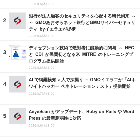
2026.8.5(水) 8:00
銀行が法人顧客のセキュリティを心配する時代到来 ～
～ GMOあおぞらネット銀行とGMOサイバーセキュリ
ティ byイエラエが提携
2026.8.6(木) 8:00
ディセプション技術で敵対者に能動的に関与 ～ NEC
と CDI が民間初となる米 MITRE のトレーニングプ
ログラム提供開始
2026.8.6(木) 8:00
AI で網羅検知 × 人で深掘り ～ GMOイエラエが「AIホ
ワイトハッカー ペネトレーションテスト」提供開始
2026.8.7(金) 8:00
AeyeScan がアップデート、Ruby on Rails や Word
Press の最新脆弱性に対応
2026.8.6(木) 8:00