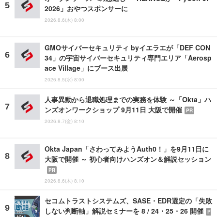
2026」おやつスポンサーに
2026.8.6(木) 8:00
GMOサイバーセキュリティ byイエラエが「DEF CON
34」の宇宙サイバーセキュリティ専門エリア「Aerosp
ace Village」にブース出展
2026.8.5(水) 8:00
人事異動から退職処理までの実務を体験 ～「Okta」ハ
ンズオンワークショップ 9月11日 大阪で開催
PR
2026.8.7(金) 8:10
Okta Japan「さわってみようAuth0！」を9月11日に
大阪で開催 ～ 初心者向けハンズオン＆解説セッション
PR
2026.8.6(木) 8:10
セコムトラストシステムズ、SASE・EDR選定の「失敗
しない判断軸」解説セミナーを 8 / 24・25・26 開催
P