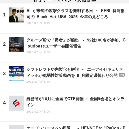
AI が未知の攻撃クラスを発明する日 ～ FFRI 鵜飼裕
司の Black Hat USA 2026 今年の見どころ
2026.8.5(水) 8:10
クルーズ船で「勇者」が船出 ～ 52社100名が参加、C
loudbaseユーザー会開催報告
2026.8.5(水) 8:00
シフトレフトや内製化も解説 ～ エーアイセキュリテ
ィラボが脆弱性対策動画を 8 月限定週替わり公開
PR
2026.8.4(火) 8:10
総務省が10月に全国でCTF開催 ～ 全国9会場とオンラ
イン
2026.8.5(水) 8:00
オープンソースへの恩返し ～ HENNGEが「PyCon JP