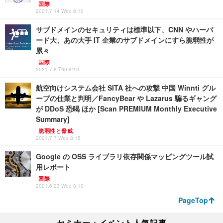
国際
2021.7.14 Wed 8:10
サブドメインのセキュリティは標準以下、CNN やハーバ
ード大、あの大手 IT 企業のサブドメインにすら脆弱性が
累々
国際
2021.7.8 Thu 8:10
航空向けシステム会社 SITA 社への攻撃 中国 Winnti グル
ープの仕業と判明／FancyBear や Lazarus 騙るギャング
が DDoS 恐喝 ほか [Scan PREMIUM Monthly Executive
Summary]
脆弱性と脅威
2021.7.7 Wed 8:15
Google の OSS ライブラリ依存関係マッピングツール試
用レポート
国際
2021.6.23 Wed 8:10
PageTop
セミナー・イベント人気記事