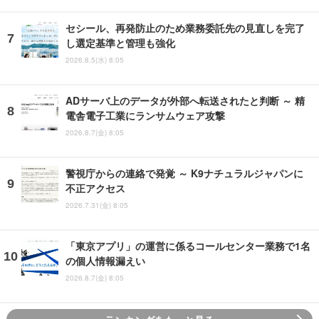
セシール、再発防止のため業務委託先の見直しを完了
し選定基準と管理も強化
2026.8.5(水) 8:05
ADサーバ上のデータが外部へ転送されたと判断 ～ 精
電舎電子工業にランサムウェア攻撃
2026.8.7(金) 8:05
警視庁からの連絡で発覚 ～ K9ナチュラルジャパンに
不正アクセス
2026.7.31(金) 8:05
「東京アプリ」の運営に係るコールセンター業務で1名
の個人情報漏えい
2026.8.7(金) 8:05