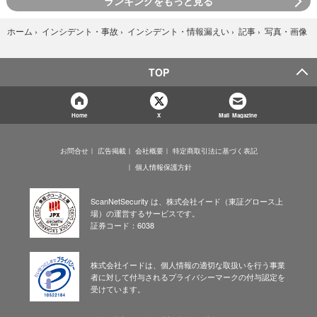
ランキングをもっと見る
写真・画像
ホーム
›
インシデント・事故
›
インシデント・情報漏えい
›
記事
›
TOP
Home
X
Mail Magazine
お問合せ
広告掲載
会社概要
特定商取引法に基づく表記
個人情報保護方針
ScanNetSecurity は、株式会社イード（東証グロース上
場）の運営するサービスです。
証券コード：6038
株式会社イードは、個人情報の適切な取扱いを行う事業
者に対して付与されるプライバシーマークの付与認定を
受けています。