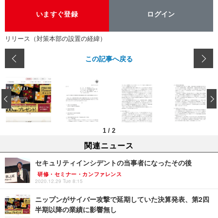
いますぐ登録
ログイン
リリース（対策本部の設置の経緯）
この記事へ戻る
‹
1
/
2
関連ニュース
セキュリティインシデントの当事者になったその後
研修・セミナー・カンファレンス
2020.12.29 Tue 8:15
ニップンがサイバー攻撃で延期していた決算発表、第2四
半期以降の業績に影響無し