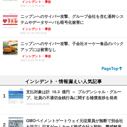
インシデント・事故
2021.11.5 Fri 8:05
ニップンへのサイバー攻撃、グループ会社を含む基幹シス
テムやデータサーバも暗号化被害に
インシデント・事故
2021.8.19 Thu 8:00
ニップンへのサイバー攻撃、子会社オーケー食品のバック
アップには被害なし
インシデント・事故
2021.8.20 Fri 8:00
PageTop
インシデント・情報漏えい人気記事
支払対象は計 16.3 億円 ～ プルデンシャル・グルー
プ、社員の不適切金銭行為に関する補償進捗を発表
2026.8.4(火) 8:05
GMOペイメントゲートウェイ元従業員が無断で別会社
を設立し日本ゲームカード株式会社と契約、懲戒解雇