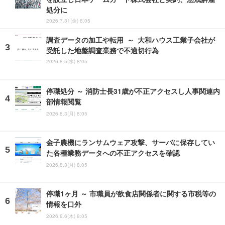
処分に
2026.7.31(金) 8:05
調査データの加工や転用 ～ 大和ハウス工業子会社が
受託した地盤調査業務で不適切行為
2026.8.5(水) 8:05
停職処分 ～ 消防士長31歳が不正アクセスし人事関連内
部情報閲覧
2026.8.3(月) 8:05
金子農機にランサムウェア攻撃、サーバに保存してい
た各種業務データへの不正アクセスを確認
2026.8.3(月) 8:05
停職1ヶ月 ～ 市職員が飲食店関係者に関する市税等の
情報を口外
2026.8.6(木) 8:05