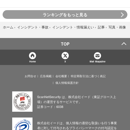
ランキングをもっと見る
写真・画像
ホーム
›
インシデント・事故
›
インシデント・情報漏えい
›
記事
›
TOP
Home
X
Mail Magazine
お問合せ
広告掲載
会社概要
特定商取引法に基づく表記
個人情報保護方針
ScanNetSecurity は、株式会社イード（東証グロース上
場）の運営するサービスです。
証券コード：6038
株式会社イードは、個人情報の適切な取扱いを行う事業
者に対して付与されるプライバシーマークの付与認定を