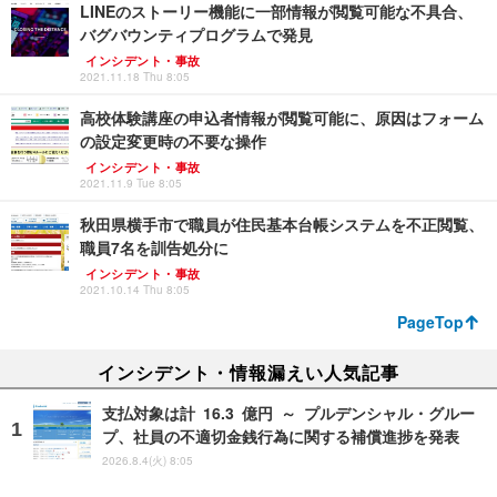
LINEのストーリー機能に一部情報が閲覧可能な不具合、
バグバウンティプログラムで発見
インシデント・事故
2021.11.18 Thu 8:05
高校体験講座の申込者情報が閲覧可能に、原因はフォーム
の設定変更時の不要な操作
インシデント・事故
2021.11.9 Tue 8:05
秋田県横手市で職員が住民基本台帳システムを不正閲覧、
職員7名を訓告処分に
インシデント・事故
2021.10.14 Thu 8:05
PageTop
インシデント・情報漏えい人気記事
支払対象は計 16.3 億円 ～ プルデンシャル・グルー
プ、社員の不適切金銭行為に関する補償進捗を発表
2026.8.4(火) 8:05