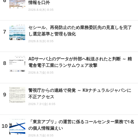
情報を口外
2026.8.6(木) 8:05
セシール、再発防止のため業務委託先の見直しを完了
し選定基準と管理も強化
2026.8.5(水) 8:05
ADサーバ上のデータが外部へ転送されたと判断 ～ 精
電舎電子工業にランサムウェア攻撃
2026.8.7(金) 8:05
警視庁からの連絡で発覚 ～ K9ナチュラルジャパンに
不正アクセス
2026.7.31(金) 8:05
「東京アプリ」の運営に係るコールセンター業務で1名
の個人情報漏えい
2026.8.7(金) 8:05