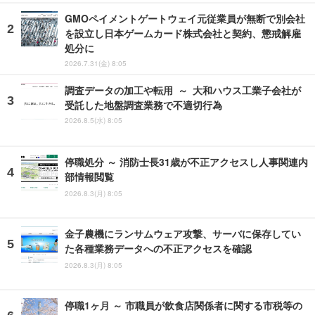
GMOペイメントゲートウェイ元従業員が無断で別会社
を設立し日本ゲームカード株式会社と契約、懲戒解雇
処分に
2026.7.31(金) 8:05
調査データの加工や転用 ～ 大和ハウス工業子会社が
受託した地盤調査業務で不適切行為
2026.8.5(水) 8:05
停職処分 ～ 消防士長31歳が不正アクセスし人事関連内
部情報閲覧
2026.8.3(月) 8:05
金子農機にランサムウェア攻撃、サーバに保存してい
た各種業務データへの不正アクセスを確認
2026.8.3(月) 8:05
停職1ヶ月 ～ 市職員が飲食店関係者に関する市税等の