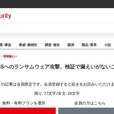
害･事故
脅威･脆弱性
調査･報告
講演
製品･業界
小説
ト・情報漏えい
ASへのランサムウェア攻撃、検証で漏えいがないこ
この記事は会員限定です。会員登録すると続きをお読みいただけ
残り: 27文字/全文: 28文字
無料・有料プランを選択
会員の方はこちら