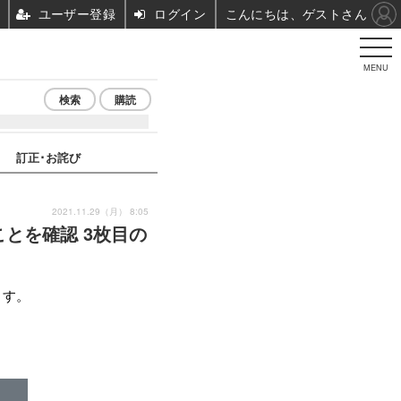
ユーザー登録
ログイン
こんにちは、ゲストさん
MENU
検索
購読
訂正･お詫び
2021.11.29（月） 8:05
とを確認 3枚目の
ます。