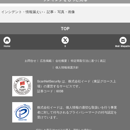
写真・画像
›
インシデント・情報漏えい
›
記事
›
TOP
Home
X
Mail Magazin
お問合せ
広告掲載
会社概要
特定商取引法に基づく表記
個人情報保護方針
ScanNetSecurity は、株式会社イード（東証グロース上
場）の運営するサービスです。
証券コード：6038
株式会社イードは、個人情報の適切な取扱いを行う事業
者に対して付与されるプライバシーマークの付与認定を
受けています。
紹介した商品/サービスを購入、契約した場合に、