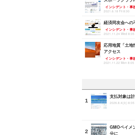
インシデント・事
2021.6.18 Fri 8:00
経済同友会への
インシデント・事
2021.11.24 Wed 8:05
応用地質「土地
アクセス
インシデント・事
2021.11.22 Mon 8:05
支払対象は計
2026.8.4(火) 8:05
GMOペイメ
分に