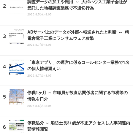
調査データの加工や転用 ～ 大和ハウス工業子会社が
受託した地盤調査業務で不適切行為
2026.8.5(水) 8:05
ADサーバ上のデータが外部へ転送されたと判断 ～ 精
電舎電子工業にランサムウェア攻撃
2026.8.7(金) 8:05
「東京アプリ」の運営に係るコールセンター業務で1名
の個人情報漏えい
2026.8.7(金) 8:05
停職1ヶ月 ～ 市職員が飲食店関係者に関する市税等の
情報を口外
2026.8.6(木) 8:05
停職処分 ～ 消防士長31歳が不正アクセスし人事関連内
部情報閲覧