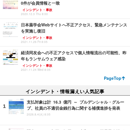
0件が会員情報と一致
インシデント・事故
2020.12.3 Thu 8:00
日本薬学会Webサイトへ不正アクセス、緊急メンテナンス
を実施し復旧
インシデント・事故
2021.11.26 Fri 8:05
経済同友会への不正アクセスで個人情報流出の可能性、昨
年もランサムウェア感染
インシデント・事故
2021.11.24 Wed 8:05
PageTop
インシデント・情報漏えい人気記事
支払対象は計 16.3 億円 ～ プルデンシャル・グルー
プ、社員の不適切金銭行為に関する補償進捗を発表
2026.8.4(火) 8:05