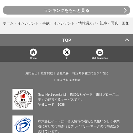
ランキングをもっと見る
写真・画像
ホーム
›
インシデント・事故
›
インシデント・情報漏えい
›
記事
›
TOP
Home
X
Mail Magazine
お問合せ
広告掲載
会社概要
特定商取引法に基づく表記
個人情報保護方針
ScanNetSecurity は、株式会社イード（東証グロース上
場）の運営するサービスです。
証券コード：6038
株式会社イードは、個人情報の適切な取扱いを行う事業
者に対して付与されるプライバシーマークの付与認定を
受けています。