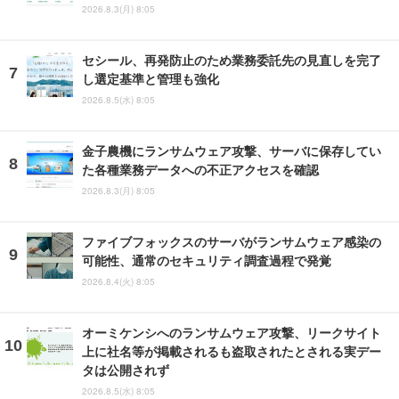
2026.8.3(月) 8:05
セシール、再発防止のため業務委託先の見直しを完了
し選定基準と管理も強化
2026.8.5(水) 8:05
金子農機にランサムウェア攻撃、サーバに保存してい
た各種業務データへの不正アクセスを確認
2026.8.3(月) 8:05
ファイブフォックスのサーバがランサムウェア感染の
可能性、通常のセキュリティ調査過程で発覚
2026.8.4(火) 8:05
オーミケンシへのランサムウェア攻撃、リークサイト
上に社名等が掲載されるも盗取されたとされる実デー
タは公開されず
2026.8.5(水) 8:05