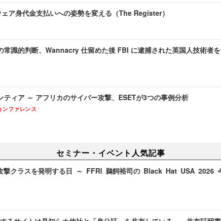
ェア身代金支払いへの姿勢を変える（The Register）
識的判断、Wannacry 仕留めた後 FBI に逮捕された英国人技術者を無罪
ティア ～ アフリカのサイバー攻撃、ESETが3つの事例分析
カンファレンス
セミナー・イベント人気記事
攻撃クラスを発明する日 ～ FFRI 鵜飼裕司の Black Hat USA 202
するサイトは見知らぬ他社と「身分証」を共有している ～ 共有証明