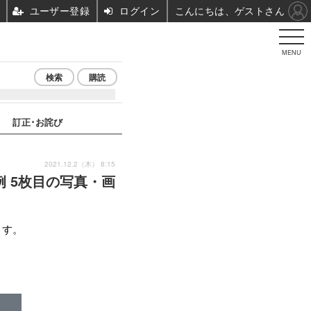
ユーザー登録
ログイン
こんにちは、ゲストさん
MENU
検索
購読
訂正･お詫び
2021.12.2（木） 8:15
例 5枚目の写真・画
ます。