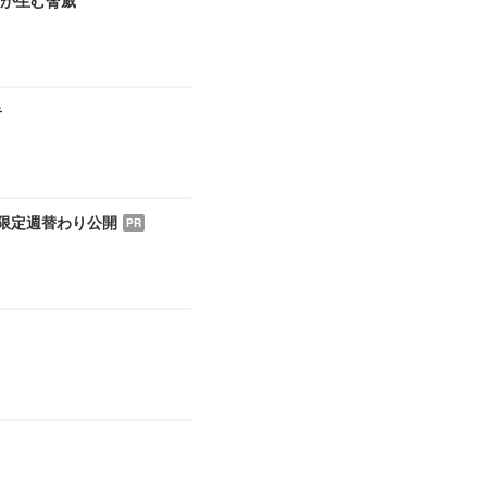
告
月限定週替わり公開
PR