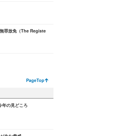
放免（The Registe
PageTop
6 今年の見どころ
書が生む脅威