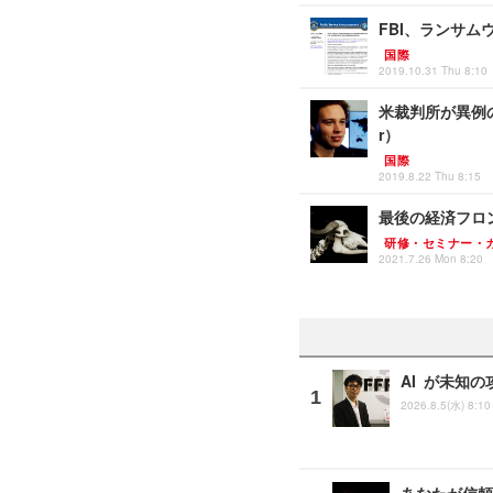
FBI、ランサムウ
国際
2019.10.31 Thu 8:10
米裁判所が異例の常
r）
国際
2019.8.22 Thu 8:15
最後の経済フロン
研修・セミナー・
2021.7.26 Mon 8:20
AI が未知の
2026.8.5(水) 8:10
あなたが信頼