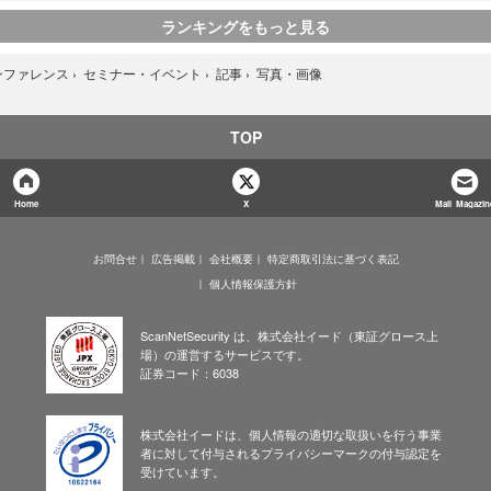
ランキングをもっと見る
写真・画像
ンファレンス
›
セミナー・イベント
›
記事
›
TOP
Home
X
Mail Magazin
お問合せ
広告掲載
会社概要
特定商取引法に基づく表記
個人情報保護方針
ScanNetSecurity は、株式会社イード（東証グロース上
場）の運営するサービスです。
証券コード：6038
株式会社イードは、個人情報の適切な取扱いを行う事業
者に対して付与されるプライバシーマークの付与認定を
受けています。