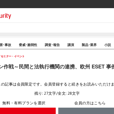
害･事故
脅威･脆弱性
調査･報告
講演
製品･業界
小説
セミナー・イベント
作戦～民間と法執行機関の連携、欧州 ESET 事
この記事は会員限定です。会員登録すると続きをお読みいただけ
残り: 27文字/全文: 28文字
無料・有料プランを選択
会員の方はこちら