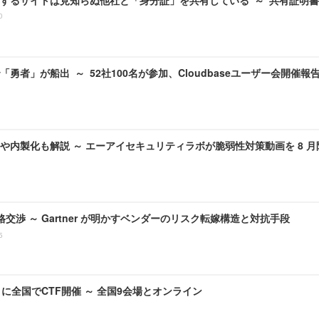
0
勇者」が船出 ～ 52社100名が参加、Cloudbaseユーザー会開催報
や内製化も解説 ～ エーアイセキュリティラボが脆弱性対策動画を 8 
価格交渉 ～ Gartner が明かすベンダーのリスク転嫁構造と対抗手段
5
月に全国でCTF開催 ～ 全国9会場とオンライン