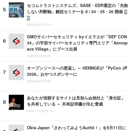
セコムトラストシステムズ、SASE・EDR選定の「失敗
しない判断軸」解説セミナーを 8 / 24・25・26 開催
P
R
2026.8.3(月) 8:10
GMOサイバーセキュリティ byイエラエが「DEF CON
34」の宇宙サイバーセキュリティ専門エリア「Aerosp
ace Village」にブース出展
2026.8.5(水) 8:00
オープンソースへの恩返し ～ HENNGEが「PyCon JP
2026」おやつスポンサーに
2026.8.6(木) 8:00
あなたが信頼するサイトは見知らぬ他社と「身分証」
を共有している ～ 共有証明書が生む脅威
2026.7.31(金) 8:10
Okta Japan「さわってみようAuth0！」を9月11日に