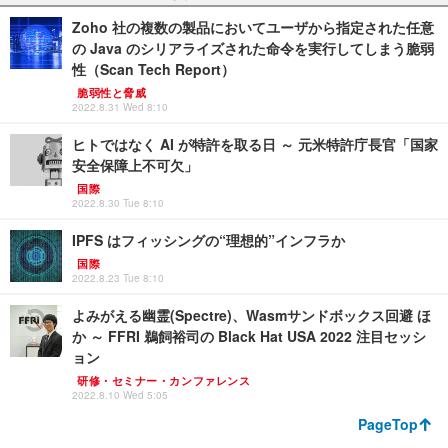
Zoho 社の複数の製品においてユーザから指定された任意
の Java のシリアライズされた命令を実行してしまう脆弱
性（Scan Tech Report）
脆弱性と脅威
2022.8.31 Wed 8:10
ヒトではなく AI が特許を取る日 ～ 元米特許庁長官「国家
安全保障上不可欠」
国際
2022.8.30 Tue 8:10
IPFS はフィッシングの“理想的”インフラか
国際
2022.8.23 Tue 8:10
よみがえる幽霊(Spectre)、Wasmサンドボックス回避 ほ
か ～ FFRI 鵜飼裕司の Black Hat USA 2022 注目セッシ
ョン
研修・セミナー・カンファレンス
2022.8.10 Wed 5:05
PageTop