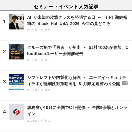
セミナー・イベント人気記事
AI が未知の攻撃クラスを発明する日 ～ FFRI 鵜飼裕
司の Black Hat USA 2026 今年の見どころ
2026.8.5(水) 8:10
クルーズ船で「勇者」が船出 ～ 52社100名が参加、C
loudbaseユーザー会開催報告
2026.8.5(水) 8:00
シフトレフトや内製化も解説 ～ エーアイセキュリテ
ィラボが脆弱性対策動画を 8 月限定週替わり公開
PR
2026.8.4(火) 8:10
総務省が10月に全国でCTF開催 ～ 全国9会場とオンラ
イン
2026.8.5(水) 8:00