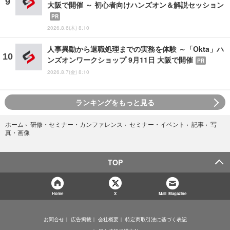
大阪で開催 ～ 初心者向けハンズオン＆解説セッション
PR
2026.8.6(木) 8:10
人事異動から退職処理までの実務を体験 ～「Okta」ハ
ンズオンワークショップ 9月11日 大阪で開催
PR
2026.8.7(金) 8:10
ランキングをもっと見る
写
ホーム
›
研修・セミナー・カンファレンス
›
セミナー・イベント
›
記事
›
真・画像
TOP
Home
X
Mail Magazine
お問合せ
広告掲載
会社概要
特定商取引法に基づく表記