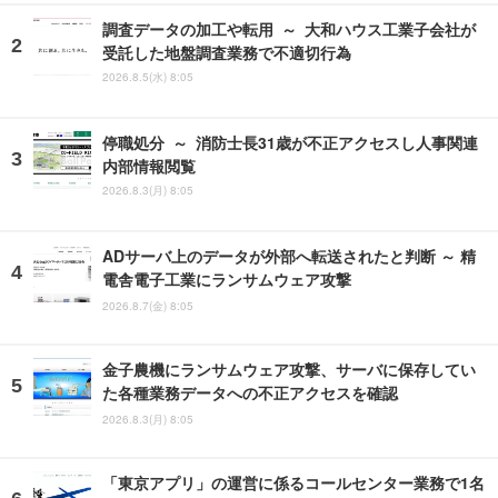
調査データの加工や転用 ～ 大和ハウス工業子会社が
受託した地盤調査業務で不適切行為
2026.8.5(水) 8:05
停職処分 ～ 消防士長31歳が不正アクセスし人事関連
内部情報閲覧
2026.8.3(月) 8:05
ADサーバ上のデータが外部へ転送されたと判断 ～ 精
電舎電子工業にランサムウェア攻撃
2026.8.7(金) 8:05
金子農機にランサムウェア攻撃、サーバに保存してい
た各種業務データへの不正アクセスを確認
2026.8.3(月) 8:05
「東京アプリ」の運営に係るコールセンター業務で1名