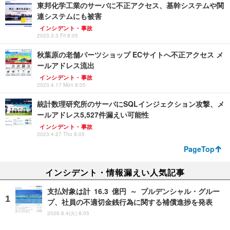
東邦化学工業のサーバに不正アクセス、基幹システムや関
連システムにも被害
インシデント・事故
2023.3.3 Fri 8:05
秋葉原の老舗パーツショップ ECサイトへ不正アクセス メ
ールアドレス流出
インシデント・事故
2023.4.17 Mon 8:05
統計数理研究所のサーバにSQLインジェクション攻撃、メ
ールアドレス5,527件漏えい可能性
インシデント・事故
2023.4.27 Thu 8:05
PageTop
インシデント・情報漏えい人気記事
支払対象は計 16.3 億円 ～ プルデンシャル・グルー
プ、社員の不適切金銭行為に関する補償進捗を発表
2026.8.4(火) 8:05