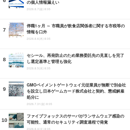
の個人情報漏えい
2026.8.7(金) 8:05
停職1ヶ月 ～ 市職員が飲食店関係者に関する市税等の
情報を口外
2026.8.6(木) 8:05
セシール、再発防止のため業務委託先の見直しを完了
し選定基準と管理も強化
2026.8.5(水) 8:05
GMOペイメントゲートウェイ元従業員が無断で別会社
を設立し日本ゲームカード株式会社と契約、懲戒解雇
処分に
2026.7.31(金) 8:05
ファイブフォックスのサーバがランサムウェア感染の
可能性、通常のセキュリティ調査過程で発覚
2026.8.4(火) 8:05