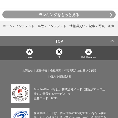
ランキングをもっと見る
写真・画像
ホーム
›
インシデント・事故
›
インシデント・情報漏えい
›
記事
›
TOP
Home
X
Mail Magazine
お問合せ
広告掲載
会社概要
特定商取引法に基づく表記
個人情報保護方針
ScanNetSecurity は、株式会社イード（東証グロース上
場）の運営するサービスです。
証券コード：6038
株式会社イードは、個人情報の適切な取扱いを行う事業
者に対して付与されるプライバシーマークの付与認定を