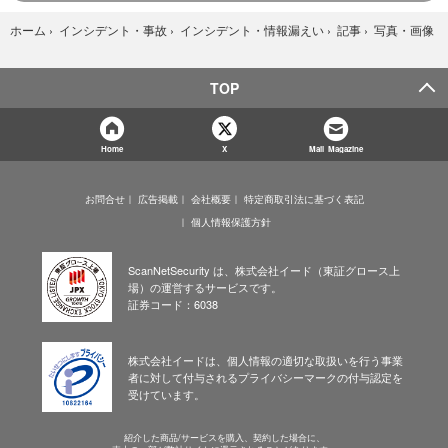
写真・画像
ホーム
›
インシデント・事故
›
インシデント・情報漏えい
›
記事
›
TOP
Home
X
Mail Magazine
お問合せ
広告掲載
会社概要
特定商取引法に基づく表記
個人情報保護方針
ScanNetSecurity は、株式会社イード（東証グロース上
場）の運営するサービスです。
証券コード：6038
株式会社イードは、個人情報の適切な取扱いを行う事業
者に対して付与されるプライバシーマークの付与認定を
受けています。
紹介した商品/サービスを購入、契約した場合に、