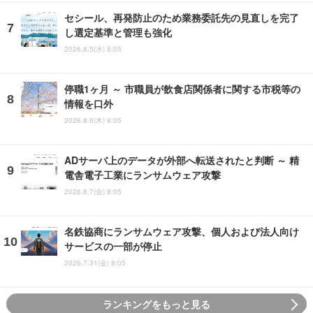
セシール、再発防止のため業務委託先の見直しを完了
し選定基準と管理も強化
2026.8.5(水) 8:05
停職1ヶ月 ～ 市職員が飲食店関係者に関する市税等の
情報を口外
2026.8.6(木) 8:05
ADサーバ上のデータが外部へ転送されたと判断 ～ 精
電舎電子工業にランサムウェア攻撃
2026.8.7(金) 8:05
名鉄協商にランサムウェア攻撃、個人および法人向け
サービスの一部が停止
2026.7.31(金) 8:05
ランキングをもっと見る