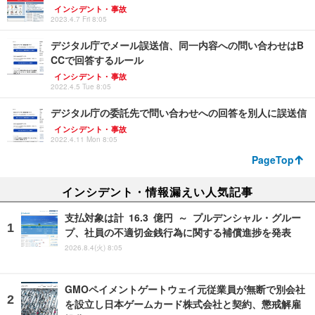
インシデント・事故
2023.4.7 Fri 8:05
デジタル庁でメール誤送信、同一内容への問い合わせはB
CCで回答するルール
インシデント・事故
2022.4.5 Tue 8:05
デジタル庁の委託先で問い合わせへの回答を別人に誤送信
インシデント・事故
2022.4.11 Mon 8:05
PageTop
インシデント・情報漏えい人気記事
支払対象は計 16.3 億円 ～ プルデンシャル・グルー
プ、社員の不適切金銭行為に関する補償進捗を発表
2026.8.4(火) 8:05
GMOペイメントゲートウェイ元従業員が無断で別会社
を設立し日本ゲームカード株式会社と契約、懲戒解雇