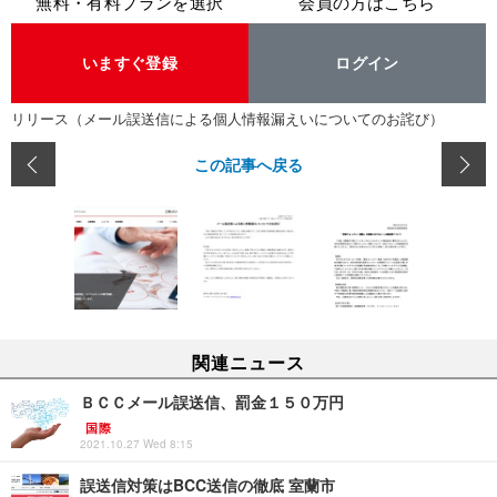
無料・有料プランを選択
会員の方はこちら
いますぐ登録
ログイン
リリース（メール誤送信による個人情報漏えいについてのお詫び）
この記事へ戻る
関連ニュース
ＢＣＣメール誤送信、罰金１５０万円
国際
2021.10.27 Wed 8:15
誤送信対策はBCC送信の徹底 室蘭市