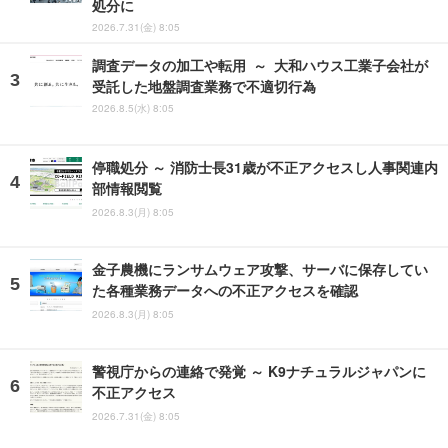
処分に
2026.7.31(金) 8:05
調査データの加工や転用 ～ 大和ハウス工業子会社が
受託した地盤調査業務で不適切行為
2026.8.5(水) 8:05
停職処分 ～ 消防士長31歳が不正アクセスし人事関連内
部情報閲覧
2026.8.3(月) 8:05
金子農機にランサムウェア攻撃、サーバに保存してい
た各種業務データへの不正アクセスを確認
2026.8.3(月) 8:05
警視庁からの連絡で発覚 ～ K9ナチュラルジャパンに
不正アクセス
2026.7.31(金) 8:05