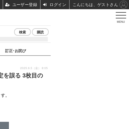
ユーザー登録
ログイン
こんにちは、ゲストさん
MENU
検索
購読
訂正･お詫び
2025.9.5（金） 8:05
を誤る 3枚目の
ます。