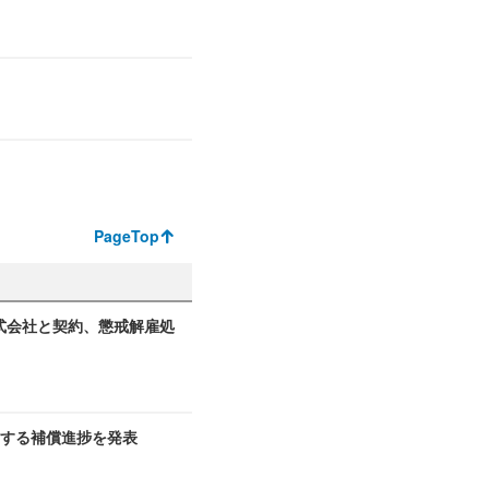
PageTop
式会社と契約、懲戒解雇処
関する補償進捗を発表