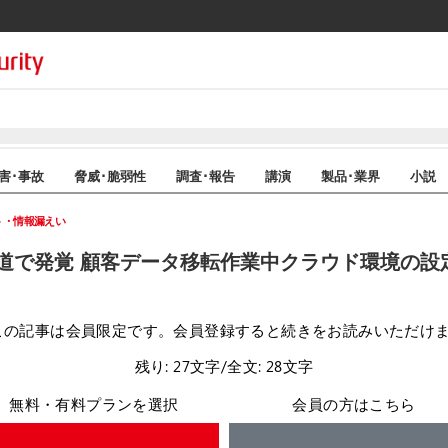
害･事故
脅威･脆弱性
調査･報告
講演
製品･業界
小説
ト・情報漏えい
道で発覚 顧客データ移転作業中クラウド環境の設定
この記事は会員限定です。会員登録すると続きをお読みいただけ
残り: 27文字/全文: 28文字
無料・有料プランを選択
会員の方はこちら