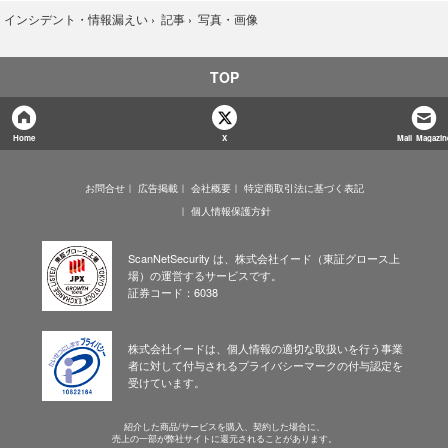
写真・画像
›
インシデント・情報漏えい
›
記事
›
TOP
Home
X
Mail Magazin
お問合せ
広告掲載
会社概要
特定商取引法に基づく表記
個人情報保護方針
ScanNetSecurity は、株式会社イード（東証グロース上
場）の運営するサービスです。
証券コード：6038
株式会社イードは、個人情報の適切な取扱いを行う事業
者に対して付与されるプライバシーマークの付与認定を
受けています。
紹介した商品/サービスを購入、契約した場合に、
売上の一部が弊社サイトに還元されることがあります。