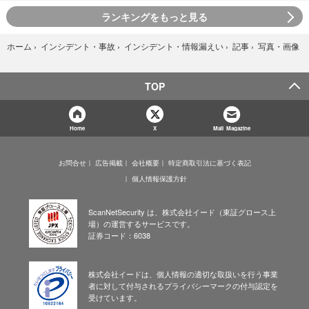
ランキングをもっと見る
写真・画像
ホーム
›
インシデント・事故
›
インシデント・情報漏えい
›
記事
›
TOP
Home
X
Mail Magazine
お問合せ
広告掲載
会社概要
特定商取引法に基づく表記
個人情報保護方針
ScanNetSecurity は、株式会社イード（東証グロース上
場）の運営するサービスです。
証券コード：6038
株式会社イードは、個人情報の適切な取扱いを行う事業
者に対して付与されるプライバシーマークの付与認定を
受けています。