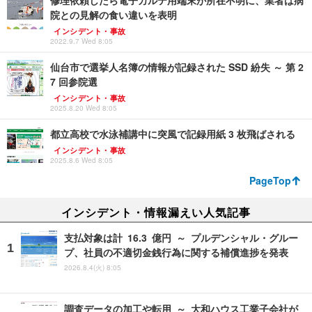
修理依頼したら電子カルテ用端末が所在不明に、業者は病
院との見解の食い違いを表明
インシデント・事故
2022.9.7 Wed 8:05
仙台市で選挙人名簿の情報が記録された SSD 紛失 ～ 第 2
7 回参院選
インシデント・事故
2025.8.20 Wed 8:05
都立高校で水泳補講中に突風で記録用紙 3 枚飛ばされる
インシデント・事故
2025.8.6 Wed 8:05
PageTop
インシデント・情報漏えい人気記事
支払対象は計 16.3 億円 ～ プルデンシャル・グルー
プ、社員の不適切金銭行為に関する補償進捗を発表
2026.8.4(火) 8:05
調査データの加工や転用 ～ 大和ハウス工業子会社が