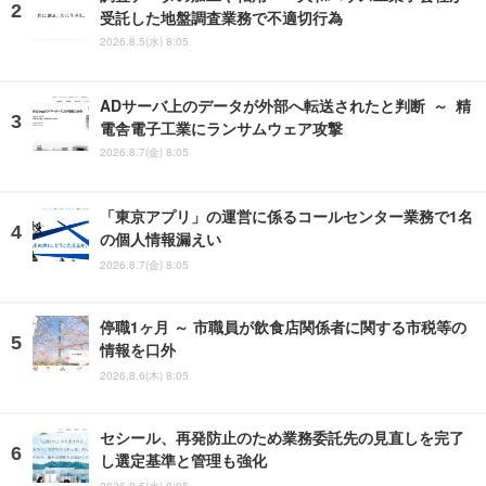
受託した地盤調査業務で不適切行為
2026.8.5(水) 8:05
ADサーバ上のデータが外部へ転送されたと判断 ～ 精
電舎電子工業にランサムウェア攻撃
2026.8.7(金) 8:05
「東京アプリ」の運営に係るコールセンター業務で1名
の個人情報漏えい
2026.8.7(金) 8:05
停職1ヶ月 ～ 市職員が飲食店関係者に関する市税等の
情報を口外
2026.8.6(木) 8:05
セシール、再発防止のため業務委託先の見直しを完了
し選定基準と管理も強化