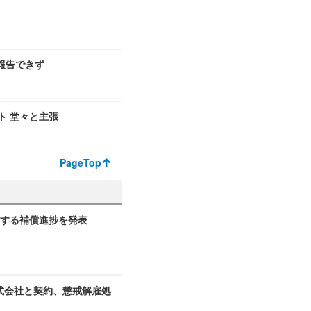
報告できず
ト 堂々と主張
PageTop
関する補償進捗を発表
式会社と契約、懲戒解雇処