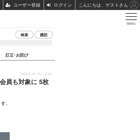
ユーザー登録
ログイン
こんにちは、ゲストさん
MENU
検索
購読
訂正･お詫び
2025.9.16（火） 8:05
会員も対象に 5枚
ます。