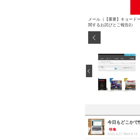
メール（【重要】キョード
関するお詫びとご報告2）
‹
今日もどこかで情
特集
2025.8.27 Wed 8:10