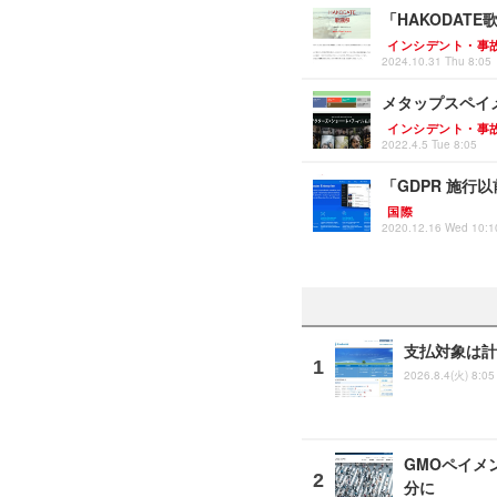
「HAKODAT
インシデント・事
2024.10.31 Thu 8:05
メタップスペイ
インシデント・事
2022.4.5 Tue 8:05
「GDPR 施
国際
2020.12.16 Wed 10:1
支払対象は計
2026.8.4(火) 8:05
GMOペイメ
分に