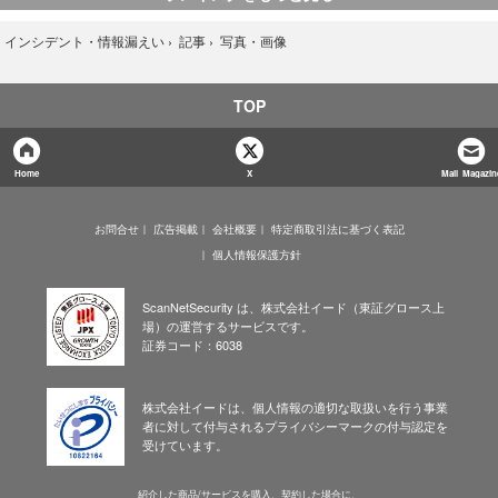
写真・画像
›
インシデント・情報漏えい
›
記事
›
TOP
Home
X
Mail Magazin
お問合せ
広告掲載
会社概要
特定商取引法に基づく表記
個人情報保護方針
ScanNetSecurity は、株式会社イード（東証グロース上
場）の運営するサービスです。
証券コード：6038
株式会社イードは、個人情報の適切な取扱いを行う事業
者に対して付与されるプライバシーマークの付与認定を
受けています。
紹介した商品/サービスを購入、契約した場合に、