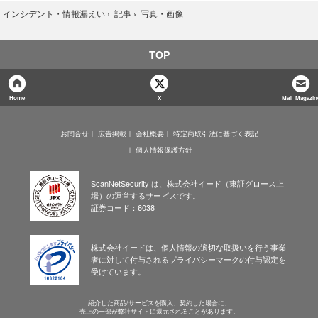
写真・画像
›
インシデント・情報漏えい
›
記事
›
TOP
Home
X
Mail Magazin
お問合せ
広告掲載
会社概要
特定商取引法に基づく表記
個人情報保護方針
ScanNetSecurity は、株式会社イード（東証グロース上
場）の運営するサービスです。
証券コード：6038
株式会社イードは、個人情報の適切な取扱いを行う事業
者に対して付与されるプライバシーマークの付与認定を
受けています。
紹介した商品/サービスを購入、契約した場合に、
売上の一部が弊社サイトに還元されることがあります。