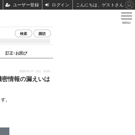
ユーザー登録
ログイン
こんにちは、ゲストさん
MENU
検索
購読
訂正･お詫び
2025.9.17（水） 8:05
機密情報の漏えいは
ます。