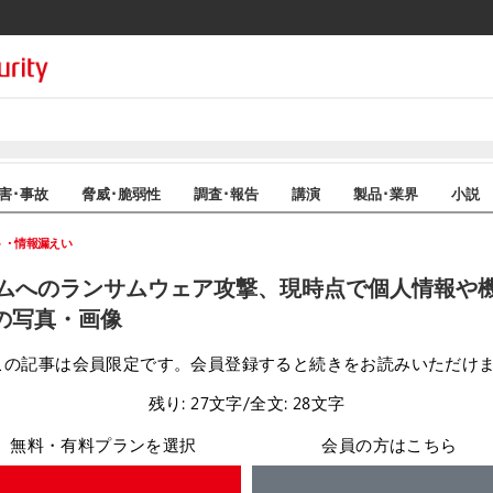
害･事故
脅威･脆弱性
調査･報告
講演
製品･業界
小説
ト・情報漏えい
ムへのランサムウェア攻撃、現時点で個人情報や
目の写真・画像
この記事は会員限定です。会員登録すると続きをお読みいただけ
残り: 27文字/全文: 28文字
無料・有料プランを選択
会員の方はこちら