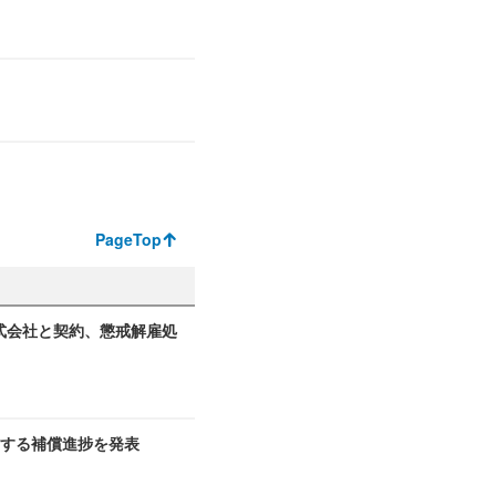
PageTop
式会社と契約、懲戒解雇処
関する補償進捗を発表