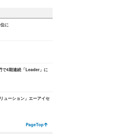
 位に
ス部門で4期連続「Leader」に
ソリューション」エーアイセ
PageTop