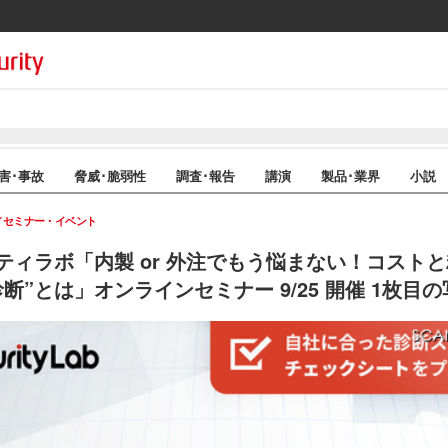
害･事故
脅威･脆弱性
調査･報告
講演
製品･業界
小説
セミナー・イベント
ティラボ「内製 or 外注でもう悩まない！コスト
断”とは」オンラインセミナー 9/25 開催 1枚目