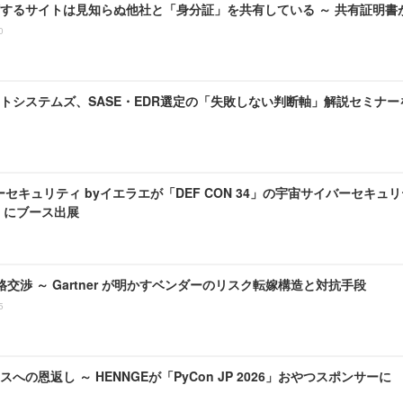
するサイトは見知らぬ他社と「身分証」を共有している ～ 共有証明書
0
システムズ、SASE・EDR選定の「失敗しない判断軸」解説セミナーを 8 
セキュリティ byイエラエが「DEF CON 34」の宇宙サイバーセキュリ
age」にブース出展
価格交渉 ～ Gartner が明かすベンダーのリスク転嫁構造と対抗手段
5
への恩返し ～ HENNGEが「PyCon JP 2026」おやつスポンサーに