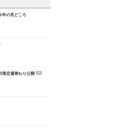
6 今年の見どころ
告
 月限定週替わり公開
PR