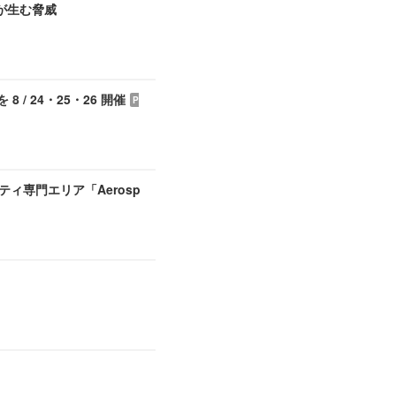
が生む脅威
/ 24・25・26 開催
P
ティ専門エリア「Aerosp