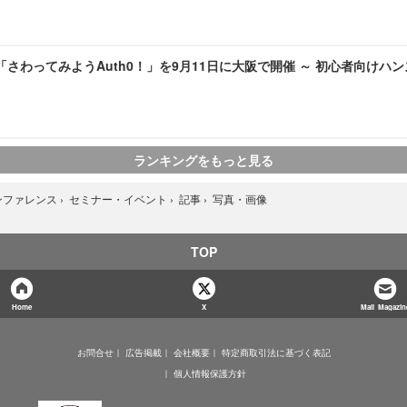
pan「さわってみようAuth0！」を9月11日に大阪で開催 ～ 初心者向け
ランキングをもっと見る
写真・画像
ンファレンス
›
セミナー・イベント
›
記事
›
TOP
Home
X
Mail Magazin
お問合せ
広告掲載
会社概要
特定商取引法に基づく表記
個人情報保護方針