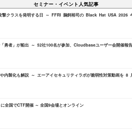
セミナー・イベント人気記事
攻撃クラスを発明する日 ～ FFRI 鵜飼裕司の Black Hat USA 202
勇者」が船出 ～ 52社100名が参加、Cloudbaseユーザー会開催報
や内製化も解説 ～ エーアイセキュリティラボが脆弱性対策動画を 8
月に全国でCTF開催 ～ 全国9会場とオンライン