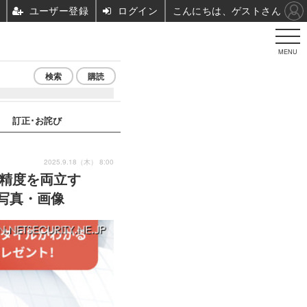
ユーザー登録
ログイン
こんにちは、ゲストさん
MENU
検索
購読
訂正･お詫び
2025.9.18（木） 8:00
と精度を両立す
の写真・画像