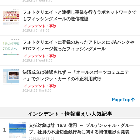
2025.8.27 Wed 8:10
フォトクリエイトと連携し事業を行うラボネットワークで
もフィッシングメールの送信確認
インシデント・事故
2025.8.15 Fri 8:05
フォトクリエイトに登録のあったアドレスに JAバンクや
ETCマイレージ装ったフィッシングメール
インシデント・事故
2025.8.13 Wed 8:05
決済成立は確認されず ～「オールスポーツコミュニテ
ィ」でクレジットカードの不正利用試行
インシデント・事故
2024.8.22 Thu 8:05
PageTop
インシデント・情報漏えい人気記事
支払対象は計 16.3 億円 ～ プルデンシャル・グルー
プ、社員の不適切金銭行為に関する補償進捗を発表
2026.8.4(火) 8:05