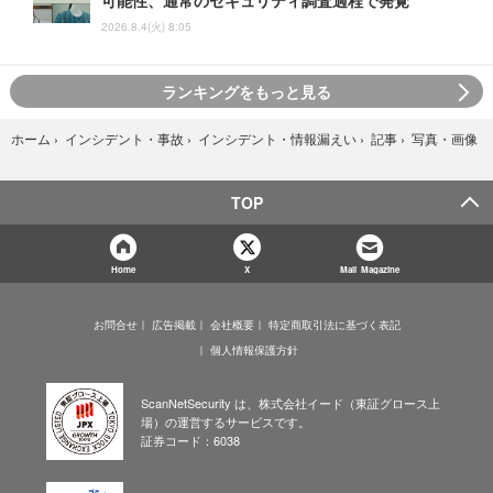
可能性、通常のセキュリティ調査過程で発覚
2026.8.4(火) 8:05
ランキングをもっと見る
写真・画像
ホーム
›
インシデント・事故
›
インシデント・情報漏えい
›
記事
›
TOP
Home
X
Mail Magazine
お問合せ
広告掲載
会社概要
特定商取引法に基づく表記
個人情報保護方針
ScanNetSecurity は、株式会社イード（東証グロース上
場）の運営するサービスです。
証券コード：6038