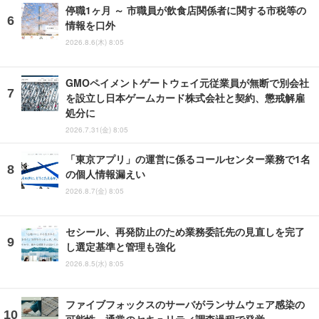
停職1ヶ月 ～ 市職員が飲食店関係者に関する市税等の
情報を口外
2026.8.6(木) 8:05
GMOペイメントゲートウェイ元従業員が無断で別会社
を設立し日本ゲームカード株式会社と契約、懲戒解雇
処分に
2026.7.31(金) 8:05
「東京アプリ」の運営に係るコールセンター業務で1名
の個人情報漏えい
2026.8.7(金) 8:05
セシール、再発防止のため業務委託先の見直しを完了
し選定基準と管理も強化
2026.8.5(水) 8:05
ファイブフォックスのサーバがランサムウェア感染の