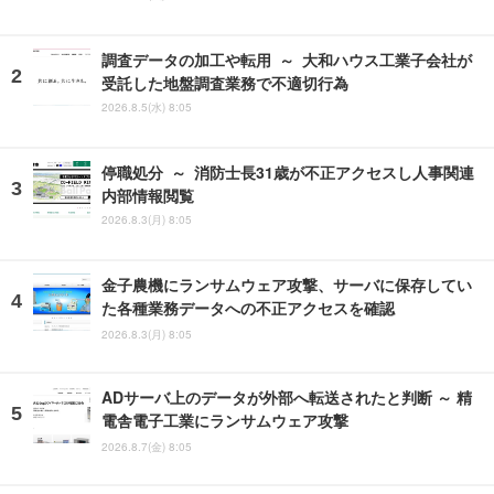
調査データの加工や転用 ～ 大和ハウス工業子会社が
受託した地盤調査業務で不適切行為
2026.8.5(水) 8:05
停職処分 ～ 消防士長31歳が不正アクセスし人事関連
内部情報閲覧
2026.8.3(月) 8:05
金子農機にランサムウェア攻撃、サーバに保存してい
た各種業務データへの不正アクセスを確認
2026.8.3(月) 8:05
ADサーバ上のデータが外部へ転送されたと判断 ～ 精
電舎電子工業にランサムウェア攻撃
2026.8.7(金) 8:05