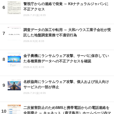
警視庁からの連絡で発覚 ～ K9ナチュラルジャパンに
不正アクセス
2026.7.31(金) 8:05
調査データの加工や転用 ～ 大和ハウス工業子会社が受
託した地盤調査業務で不適切行為
2026.8.5(水) 8:05
金子農機にランサムウェア攻撃、サーバに保存してい
た各種業務データへの不正アクセスを確認
2026.8.3(月) 8:05
名鉄協商にランサムウェア攻撃、個人および法人向け
サービスの一部が停止
2026.7.31(金) 8:05
二次被害防止のためSMSと携帯電話からの電話連絡を
全面廃止 ～ キャネット（鹿児島市）ホームページ内マ