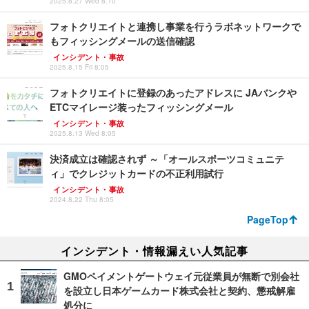
2025.8.27 Wed 8:10
フォトクリエイトと連携し事業を行うラボネットワークで
もフィッシングメールの送信確認
インシデント・事故
2025.8.15 Fri 8:05
フォトクリエイトに登録のあったアドレスに JAバンクや
ETCマイレージ装ったフィッシングメール
インシデント・事故
2025.8.13 Wed 8:05
決済成立は確認されず ～「オールスポーツコミュニテ
ィ」でクレジットカードの不正利用試行
インシデント・事故
2024.8.22 Thu 8:05
PageTop
インシデント・情報漏えい人気記事
GMOペイメントゲートウェイ元従業員が無断で別会社
を設立し日本ゲームカード株式会社と契約、懲戒解雇
処分に