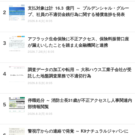
支払対象は計 16.3 億円 ～ プルデンシャル・グルー
プ、社員の不適切金銭行為に関する補償進捗を発表
2026.8.4(火) 8:05
アフラック生命保険に不正アクセス、保険料振替口座
が漏えいしたことを踏まえ金融機関と連携
2026.7.28(火) 8:05
調査データの加工や転用 ～ 大和ハウス工業子会社が受
託した地盤調査業務で不適切行為
2026.8.5(水) 8:05
停職処分 ～ 消防士長31歳が不正アクセスし人事関連内
部情報閲覧
2026.8.3(月) 8:05
警視庁からの連絡で発覚 ～ K9ナチュラルジャパンに