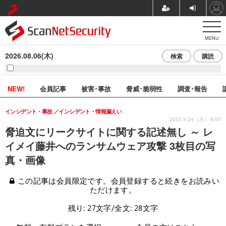
MENU
2026.08.06(木)
検索
購読
NEW!
会員記事
被害･事故
脅威･脆弱性
調査･報告
インシデント・事故
インシデント・情報漏えい
2025.9.24（水） 8:05
脅迫文にリークサイトに関する記述無し ～ レ
イメイ藤井へのランサムウェア攻撃 3枚目の写
真・画像
この記事は会員限定です。会員登録すると続きをお読みい
ただけます。
残り: 27文字/全文: 28文字