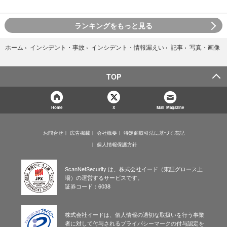
ランキングをもっと見る
写真・画像
ホーム
›
インシデント・事故
›
インシデント・情報漏えい
›
記事
›
TOP
Home
X
Mail Magazine
お問合せ
広告掲載
会社概要
特定商取引法に基づく表記
個人情報保護方針
ScanNetSecurity は、株式会社イード（東証グロース上
場）の運営するサービスです。
証券コード：6038
株式会社イードは、個人情報の適切な取扱いを行う事業
者に対して付与されるプライバシーマークの付与認定を