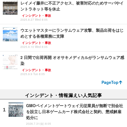
レイメイ藤井に不正アクセス、被害対応のためサーバやイ
ントラネット等を休止
インシデント・事故
2025.8.27 Wed 8:05
ウエットマスターにランサムウェア攻撃、製品出荷をはじ
めとする各種業務に支障
インシデント・事故
2025.9.10 Wed 8:05
2 日間で出荷再開 オオサキメディカルがランサムウェア感
染
インシデント・事故
2025.9.9 Tue 8:05
PageTop
インシデント・情報漏えい人気記事
GMOペイメントゲートウェイ元従業員が無断で別会社
を設立し日本ゲームカード株式会社と契約、懲戒解雇
処分に
2026.7.31(金) 8:05