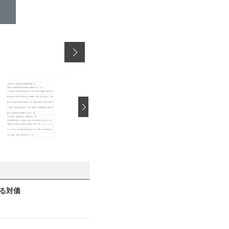
›
見る対価