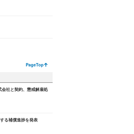
PageTop
式会社と契約、懲戒解雇処
関する補償進捗を発表