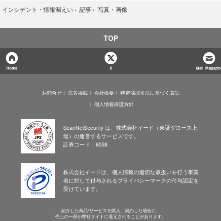
写真・画像
›
インシデント・情報漏えい
›
記事
›
TOP
Home
X
Mail Magazin
お問合せ
広告掲載
会社概要
特定商取引法に基づく表記
個人情報保護方針
ScanNetSecurity は、株式会社イード（東証グロース上
場）の運営するサービスです。
証券コード：6038
株式会社イードは、個人情報の適切な取扱いを行う事業
者に対して付与されるプライバシーマークの付与認定を
受けています。
紹介した商品/サービスを購入、契約した場合に、
売上の一部が弊社サイトに還元されることがあります。