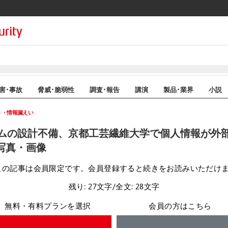
害･事故
脅威･脆弱性
調査･報告
講演
製品･業界
小説
ト・情報漏えい
ムの設計不備、京都工芸繊維大学で個人情報が外
写真・画像
この記事は会員限定です。会員登録すると続きをお読みいただけ
残り: 27文字/全文: 28文字
無料・有料プランを選択
会員の方はこちら