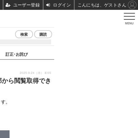
ユーザー登録
ログイン
こんにちは、ゲストさん
MENU
検索
購読
訂正･お詫び
2025.9.24（水） 8:05
部から閲覧取得でき
ます。