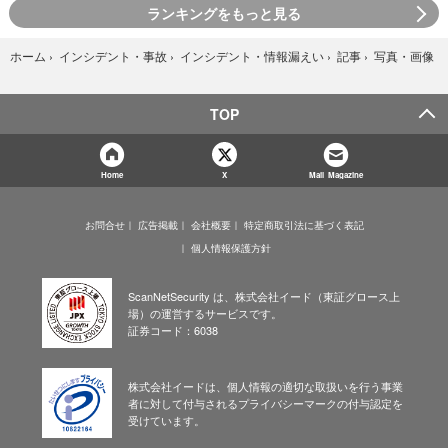
ランキングをもっと見る
写真・画像
ホーム
›
インシデント・事故
›
インシデント・情報漏えい
›
記事
›
TOP
Home
X
Mail Magazine
お問合せ
広告掲載
会社概要
特定商取引法に基づく表記
個人情報保護方針
ScanNetSecurity は、株式会社イード（東証グロース上
場）の運営するサービスです。
証券コード：6038
株式会社イードは、個人情報の適切な取扱いを行う事業
者に対して付与されるプライバシーマークの付与認定を
受けています。