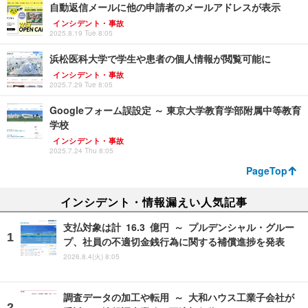
自動返信メールに他の申請者のメールアドレスが表示
インシデント・事故
2025.8.19 Tue 8:05
浜松医科大学で学生や患者の個人情報が閲覧可能に
インシデント・事故
2025.7.29 Tue 8:05
Googleフォーム誤設定 ～ 東京大学教育学部附属中等教育
学校
インシデント・事故
2025.7.24 Thu 8:05
PageTop
インシデント・情報漏えい人気記事
支払対象は計 16.3 億円 ～ プルデンシャル・グルー
プ、社員の不適切金銭行為に関する補償進捗を発表
2026.8.4(火) 8:05
調査データの加工や転用 ～ 大和ハウス工業子会社が