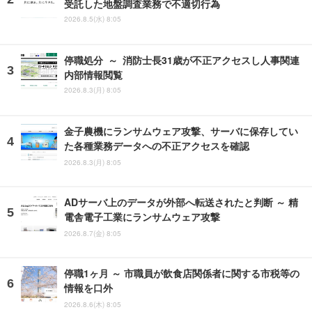
受託した地盤調査業務で不適切行為
2026.8.5(水) 8:05
停職処分 ～ 消防士長31歳が不正アクセスし人事関連
内部情報閲覧
2026.8.3(月) 8:05
金子農機にランサムウェア攻撃、サーバに保存してい
た各種業務データへの不正アクセスを確認
2026.8.3(月) 8:05
ADサーバ上のデータが外部へ転送されたと判断 ～ 精
電舎電子工業にランサムウェア攻撃
2026.8.7(金) 8:05
停職1ヶ月 ～ 市職員が飲食店関係者に関する市税等の
情報を口外
2026.8.6(木) 8:05