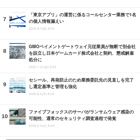
「東京アプリ」の運営に係るコールセンター業務で1名
の個人情報漏えい
2026.8.7(金) 8:05
GMOペイメントゲートウェイ元従業員が無断で別会社
を設立し日本ゲームカード株式会社と契約、懲戒解雇
処分に
2026.7.31(金) 8:05
セシール、再発防止のため業務委託先の見直しを完了
し選定基準と管理も強化
2026.8.5(水) 8:05
ファイブフォックスのサーバがランサムウェア感染の
可能性、通常のセキュリティ調査過程で発覚
2026.8.4(火) 8:05