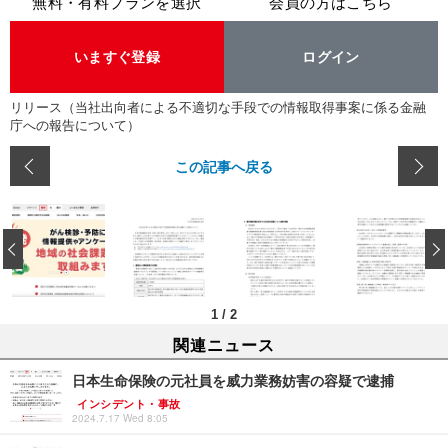
無料・有料プランを選択
会員の方はこちら
いますぐ登録
ログイン
リリース（当社出向者による不適切な手段での情報取得事案に係る金融
庁への報告について）
この記事へ戻る
‹
1
/
2
関連ニュース
日本生命保険の元社員を威力業務妨害の容疑で逮捕
インシデント・事故
2024.7.17 Wed 8:05