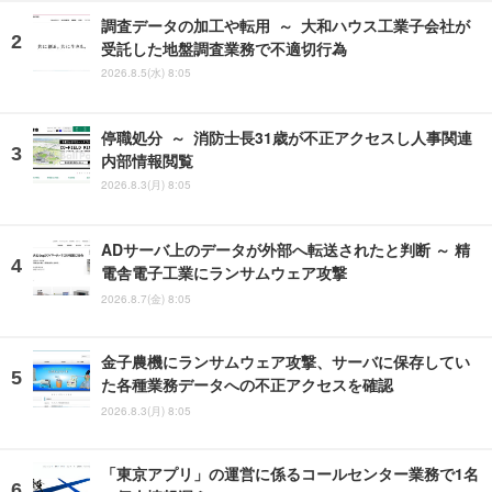
調査データの加工や転用 ～ 大和ハウス工業子会社が
受託した地盤調査業務で不適切行為
2026.8.5(水) 8:05
停職処分 ～ 消防士長31歳が不正アクセスし人事関連
内部情報閲覧
2026.8.3(月) 8:05
ADサーバ上のデータが外部へ転送されたと判断 ～ 精
電舎電子工業にランサムウェア攻撃
2026.8.7(金) 8:05
金子農機にランサムウェア攻撃、サーバに保存してい
た各種業務データへの不正アクセスを確認
2026.8.3(月) 8:05
「東京アプリ」の運営に係るコールセンター業務で1名