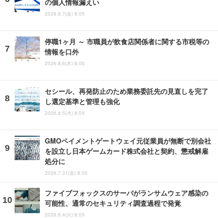
の個人情報漏えい
2026.8.7(金) 8:05
停職1ヶ月 ～ 市職員が飲食店関係者に関する市税等の
情報を口外
2026.8.6(木) 8:05
セシール、再発防止のため業務委託先の見直しを完了
し選定基準と管理も強化
2026.8.5(水) 8:05
GMOペイメントゲートウェイ元従業員が無断で別会社
を設立し日本ゲームカード株式会社と契約、懲戒解雇
処分に
2026.7.31(金) 8:05
ファイブフォックスのサーバがランサムウェア感染の
可能性、通常のセキュリティ調査過程で発覚
2026.8.4(火) 8:05