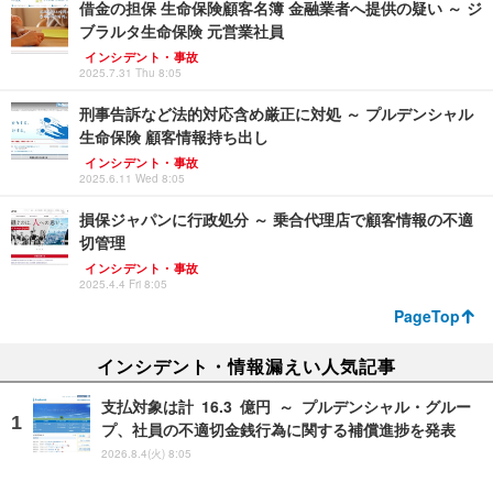
借金の担保 生命保険顧客名簿 金融業者へ提供の疑い ～ ジ
ブラルタ生命保険 元営業社員
インシデント・事故
2025.7.31 Thu 8:05
刑事告訴など法的対応含め厳正に対処 ～ プルデンシャル
生命保険 顧客情報持ち出し
インシデント・事故
2025.6.11 Wed 8:05
損保ジャパンに行政処分 ～ 乗合代理店で顧客情報の不適
切管理
インシデント・事故
2025.4.4 Fri 8:05
PageTop
インシデント・情報漏えい人気記事
支払対象は計 16.3 億円 ～ プルデンシャル・グルー
プ、社員の不適切金銭行為に関する補償進捗を発表
2026.8.4(火) 8:05