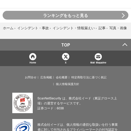
ランキングをもっと見る
写真・画像
ホーム
›
インシデント・事故
›
インシデント・情報漏えい
›
記事
›
TOP
Home
X
Mail Magazine
お問合せ
広告掲載
会社概要
特定商取引法に基づく表記
個人情報保護方針
ScanNetSecurity は、株式会社イード（東証グロース上
場）の運営するサービスです。
証券コード：6038
株式会社イードは、個人情報の適切な取扱いを行う事業
者に対して付与されるプライバシーマークの付与認定を