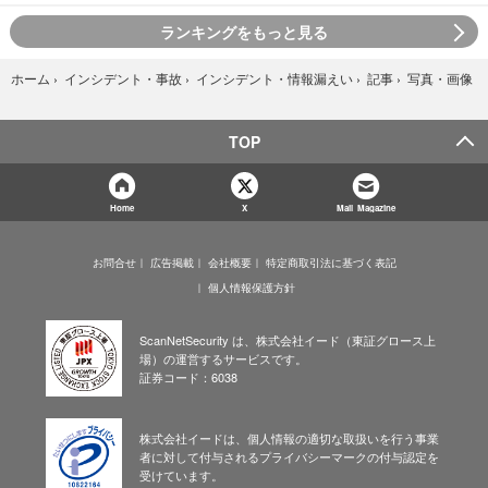
ランキングをもっと見る
写真・画像
ホーム
›
インシデント・事故
›
インシデント・情報漏えい
›
記事
›
TOP
Home
X
Mail Magazine
お問合せ
広告掲載
会社概要
特定商取引法に基づく表記
個人情報保護方針
ScanNetSecurity は、株式会社イード（東証グロース上
場）の運営するサービスです。
証券コード：6038
株式会社イードは、個人情報の適切な取扱いを行う事業
者に対して付与されるプライバシーマークの付与認定を
受けています。