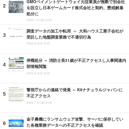
GMOペイメントゲートウェイ元従業員が無断で別会社
を設立し日本ゲームカード株式会社と契約、懲戒解雇
処分に
2026.7.31(金) 8:05
調査データの加工や転用 ～ 大和ハウス工業子会社が
受託した地盤調査業務で不適切行為
2026.8.5(水) 8:05
停職処分 ～ 消防士長31歳が不正アクセスし人事関連内
部情報閲覧
2026.8.3(月) 8:05
警視庁からの連絡で発覚 ～ K9ナチュラルジャパンに
不正アクセス
2026.7.31(金) 8:05
金子農機にランサムウェア攻撃、サーバに保存してい
た各種業務データへの不正アクセスを確認