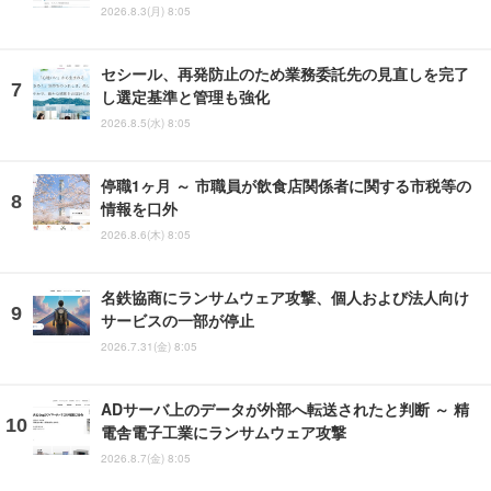
2026.8.3(月) 8:05
セシール、再発防止のため業務委託先の見直しを完了
し選定基準と管理も強化
2026.8.5(水) 8:05
停職1ヶ月 ～ 市職員が飲食店関係者に関する市税等の
情報を口外
2026.8.6(木) 8:05
名鉄協商にランサムウェア攻撃、個人および法人向け
サービスの一部が停止
2026.7.31(金) 8:05
ADサーバ上のデータが外部へ転送されたと判断 ～ 精
電舎電子工業にランサムウェア攻撃
2026.8.7(金) 8:05