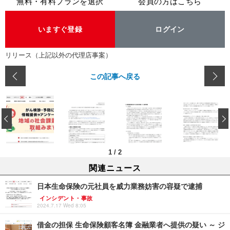
無料・有料プランを選択
会員の方はこちら
いますぐ登録
ログイン
リリース（上記以外の代理店事案）
この記事へ戻る
‹
1
/
2
関連ニュース
日本生命保険の元社員を威力業務妨害の容疑で逮捕
インシデント・事故
2024.7.17 Wed 8:05
借金の担保 生命保険顧客名簿 金融業者へ提供の疑い ～ ジ