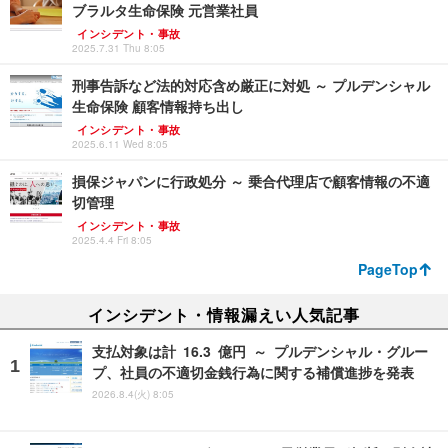
ブラルタ生命保険 元営業社員
インシデント・事故
2025.7.31 Thu 8:05
刑事告訴など法的対応含め厳正に対処 ～ プルデンシャル
生命保険 顧客情報持ち出し
インシデント・事故
2025.6.11 Wed 8:05
損保ジャパンに行政処分 ～ 乗合代理店で顧客情報の不適
切管理
インシデント・事故
2025.4.4 Fri 8:05
PageTop
インシデント・情報漏えい人気記事
支払対象は計 16.3 億円 ～ プルデンシャル・グルー
プ、社員の不適切金銭行為に関する補償進捗を発表
2026.8.4(火) 8:05