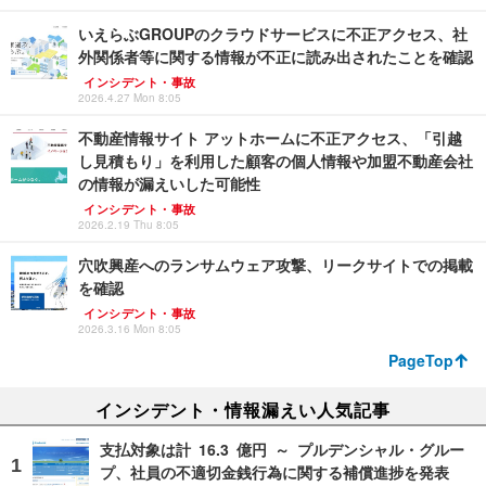
いえらぶGROUPのクラウドサービスに不正アクセス、社
外関係者等に関する情報が不正に読み出されたことを確認
インシデント・事故
2026.4.27 Mon 8:05
不動産情報サイト アットホームに不正アクセス、「引越
し見積もり」を利用した顧客の個人情報や加盟不動産会社
の情報が漏えいした可能性
インシデント・事故
2026.2.19 Thu 8:05
穴吹興産へのランサムウェア攻撃、リークサイトでの掲載
を確認
インシデント・事故
2026.3.16 Mon 8:05
PageTop
インシデント・情報漏えい人気記事
支払対象は計 16.3 億円 ～ プルデンシャル・グルー
プ、社員の不適切金銭行為に関する補償進捗を発表