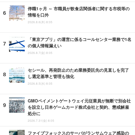
停職1ヶ月 ～ 市職員が飲食店関係者に関する市税等の
情報を口外
2026.8.6(木) 8:05
「東京アプリ」の運営に係るコールセンター業務で1名
の個人情報漏えい
2026.8.7(金) 8:05
セシール、再発防止のため業務委託先の見直しを完了
し選定基準と管理も強化
2026.8.5(水) 8:05
GMOペイメントゲートウェイ元従業員が無断で別会社
を設立し日本ゲームカード株式会社と契約、懲戒解雇
処分に
2026.7.31(金) 8:05
ファイブフォックスのサーバがランサムウェア感染の