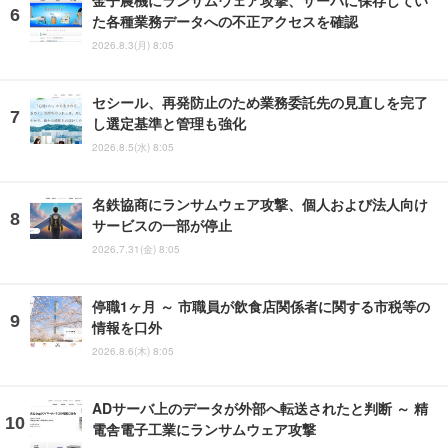
金子農機にランサムウェア攻撃、サーバに保存してい
た各種業務データへの不正アクセスを確認
2026.8.3(月) 8:05
セシール、再発防止のため業務委託先の見直しを完了
し選定基準と管理も強化
2026.8.5(水) 8:05
名鉄協商にランサムウェア攻撃、個人および法人向け
サービスの一部が停止
2026.7.31(金) 8:05
停職1ヶ月 ～ 市職員が飲食店関係者に関する市税等の
情報を口外
2026.8.6(木) 8:05
ADサーバ上のデータが外部へ転送されたと判断 ～ 精
電舎電子工業にランサムウェア攻撃