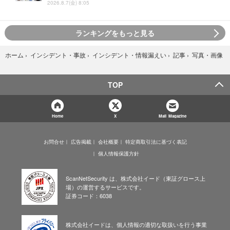
2026.8.7(金) 8:05
ランキングをもっと見る
写真・画像
ホーム
›
インシデント・事故
›
インシデント・情報漏えい
›
記事
›
TOP
Home
X
Mail Magazine
お問合せ
広告掲載
会社概要
特定商取引法に基づく表記
個人情報保護方針
ScanNetSecurity は、株式会社イード（東証グロース上
場）の運営するサービスです。
証券コード：6038
株式会社イードは、個人情報の適切な取扱いを行う事業