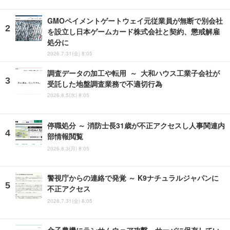
GMOペイメントゲートウェイ元従業員が無断で別会社
を設立し日本ゲームカード株式会社と契約、懲戒解雇
処分に
2026.7.31(金) 8:05
調査データの加工や転用 ～ 大和ハウス工業子会社が
受託した地盤調査業務で不適切行為
2026.8.5(水) 8:05
停職処分 ～ 消防士長31歳が不正アクセスし人事関連内
部情報閲覧
2026.8.3(月) 8:05
警視庁からの連絡で発覚 ～ K9ナチュラルジャパンに
不正アクセス
2026.7.31(金) 8:05