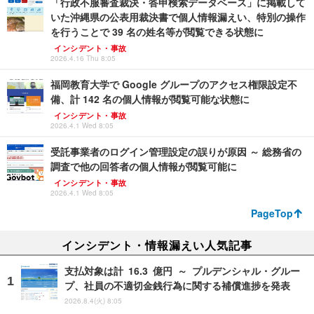
「行政不服審査裁決・答申検索データベース」に掲載して
いた沖縄県の公表用裁決書で個人情報漏えい、特別の操作
を行うことで 39 名の姓名等が閲覧できる状態に
インシデント・事故
2026.4.16 Thu 8:05
福岡教育大学で Google グループのアクセス権限設定不
備、計 142 名の個人情報が閲覧可能な状態に
インシデント・事故
2026.4.1 Wed 8:05
受託事業者のログイン管理設定の誤りが原因 ～ 総務省の
調査で他の回答者の個人情報が閲覧可能に
インシデント・事故
2026.4.1 Wed 8:05
PageTop
インシデント・情報漏えい人気記事
支払対象は計 16.3 億円 ～ プルデンシャル・グルー
プ、社員の不適切金銭行為に関する補償進捗を発表
2026.8.4(火) 8:05