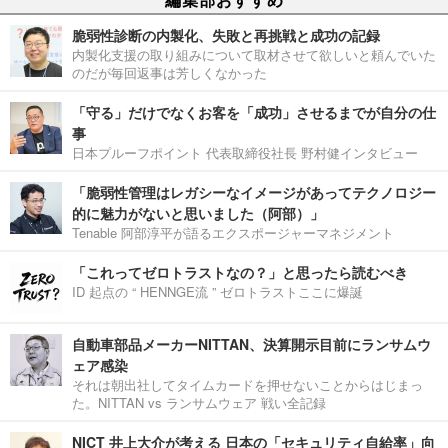
脆弱性診断の内製化、失敗と再挑戦と成功の記録
内製化支援の取り組みについて取材させて欲しいと頼んでいた
のだが毎回返事は芳しくなかった
「守る」だけでなくお客を「成功」させるまでが自分の仕
事
日本プルーフポイント 代表取締役社長 野村健インタビュー
「脆弱性管理はレガシーなイメージがあってテクノロジー
的に魅力がないと思いました（阿部）」
Tenable 阿部淳平が語るエクスポージャーマネジメント
「これってゼロトラストなの？」と思ったら読むべき
ID 起点の “ HENNGE流 ” ゼロトラストここに爆誕
自動車部品メーカーNITTAN、決算開示目前にランサムウ
ェア感染
それは朝出社してタイムカードを押せないことからはじまっ
た。NITTAN vs ランサムウェア 戦い全記録
NICT 井上大介が考える 日本の「セキュリティ自給率」向