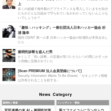
上
多くの組織で海外製のアプライアンスを導入していますが自分
たちがどんな仕組みで守られているかわかっていないんじゃな
いでしょうか？
「趣味：ハッキング」一般社団法人日本ハッカー協会 杉
浦 隆幸
国内 OSINT 第一人者 日本ハッカー協会の杉浦氏が本気を出し
たら
脆弱性診断を盗んだ男
かくして「良い診断」の定義が気づいたらいつの間にかすっか
り別物に交換されていた
[Scan PREMIUM 法人会員登録について]
Security Information Wants To Be Shared.「セキュリティ情報
は共有されることを欲する」
News Category
脆弱性と脅威
インシデント・事故
官民連携の米 AI × 脆弱性対策
新エフエイコムにランサムウ