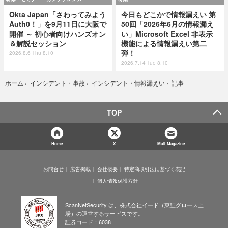
Okta Japan「さわってみよう
今日もどこかで情報漏えい 第
Auth0！」を9月11日に大阪で
50回「2026年6月の情報漏え
開催 ～ 初心者向けハンズオン
い」Microsoft Excel 非表示
＆解説セッション
機能による情報漏えい第二
弾！
2026.8.6 Thu 8:10
2026.7.14 Tue 8:10
記事
ホーム
›
インシデント・事故
›
インシデント・情報漏えい
›
TOP
Home
X
Mail Magazine
お問合せ
広告掲載
会社概要
特定商取引法に基づく表記
個人情報保護方針
ScanNetSecurity は、株式会社イード（東証グロース上
場）の運営するサービスです。
証券コード：6038