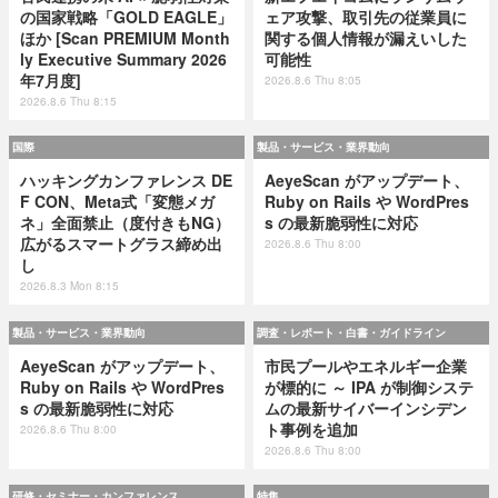
の国家戦略「GOLD EAGLE」
ェア攻撃、取引先の従業員に
ほか [Scan PREMIUM Month
関する個人情報が漏えいした
ly Executive Summary 2026
可能性
年7月度]
2026.8.6 Thu 8:05
2026.8.6 Thu 8:15
国際
製品・サービス・業界動向
ハッキングカンファレンス DE
AeyeScan がアップデート、
F CON、Meta式「変態メガ
Ruby on Rails や WordPres
ネ」全面禁止（度付きもNG）
s の最新脆弱性に対応
広がるスマートグラス締め出
2026.8.6 Thu 8:00
し
2026.8.3 Mon 8:15
製品・サービス・業界動向
調査・レポート・白書・ガイドライン
AeyeScan がアップデート、
市民プールやエネルギー企業
Ruby on Rails や WordPres
が標的に ～ IPA が制御システ
s の最新脆弱性に対応
ムの最新サイバーインシデン
ト事例を追加
2026.8.6 Thu 8:00
2026.8.6 Thu 8:00
研修・セミナー・カンファレンス
特集