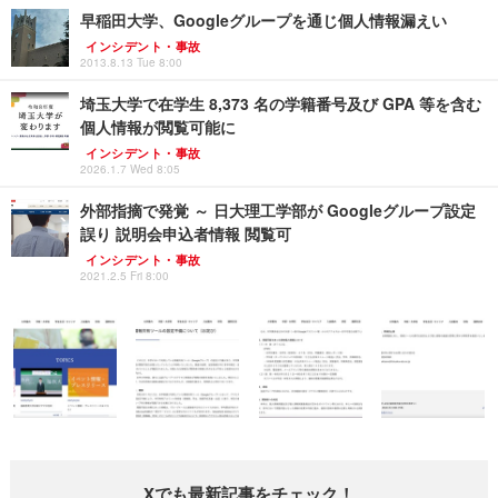
早稲田大学、Googleグループを通じ個人情報漏えい
インシデント・事故
2013.8.13 Tue 8:00
埼玉大学で在学生 8,373 名の学籍番号及び GPA 等を含む
個人情報が閲覧可能に
インシデント・事故
2026.1.7 Wed 8:05
外部指摘で発覚 ～ 日大理工学部が Googleグループ設定
誤り 説明会申込者情報 閲覧可
インシデント・事故
2021.2.5 Fri 8:00
Xでも最新記事をチェック！