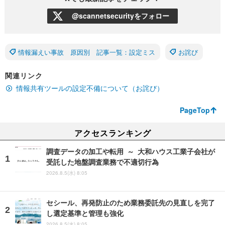
@scannetsecurityをフォロー
情報漏えい事故 原因別 記事一覧：設定ミス
お詫び
関連リンク
情報共有ツールの設定不備について（お詫び）
PageTop
アクセスランキング
調査データの加工や転用 ～ 大和ハウス工業子会社が
受託した地盤調査業務で不適切行為
2026.8.5(水) 8:05
セシール、再発防止のため業務委託先の見直しを完了
し選定基準と管理も強化
2026.8.5(水) 8:05