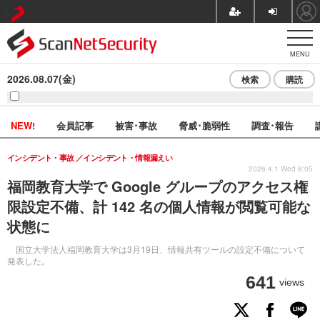
MENU
2026.08.07(金)
検索
購読
NEW!
会員記事
被害･事故
脅威･脆弱性
調査･報告
インシデント・事故
インシデント・情報漏えい
2026.4.1 Wed 8:05
福岡教育大学で Google グループのアクセス権
限設定不備、計 142 名の個人情報が閲覧可能な
状態に
国立大学法人福岡教育大学は3月19日、情報共有ツールの設定不備について
発表した。
641
views