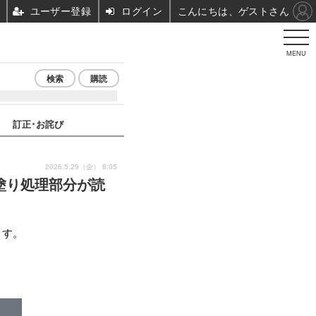
ユーザー登録
ログイン
こんにちは、ゲストさん
MENU
検索
購読
訂正･お詫び
2026.5.29（金） 8:05
塗り処理部分が読
ます。