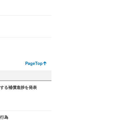
PageTop
関する補償進捗を発表
切行為