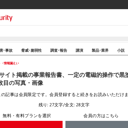
害･事故
脅威･脆弱性
調査･報告
講演
製品･業界
小説
ト・情報漏えい
ルサイト掲載の事業報告書、一定の電磁的操作で黒
3枚目の写真・画像
この記事は会員限定です。会員登録すると続きをお読みいただけ
残り: 27文字/全文: 28文字
無料・有料プランを選択
会員の方はこちら