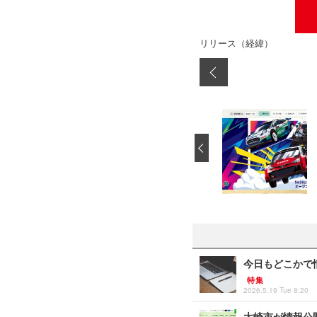
リリース（経緯）
‹
今日もどこかで情
特集
2026.5.19 Tue 8:20
大崎市が情報公