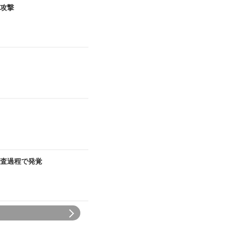
ア攻撃
査過程で発覚