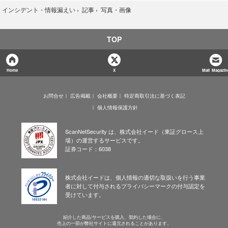
写真・画像
›
インシデント・情報漏えい
›
記事
›
TOP
Home
X
Mail Magazin
お問合せ
広告掲載
会社概要
特定商取引法に基づく表記
個人情報保護方針
ScanNetSecurity は、株式会社イード（東証グロース上
場）の運営するサービスです。
証券コード：6038
株式会社イードは、個人情報の適切な取扱いを行う事業
者に対して付与されるプライバシーマークの付与認定を
受けています。
紹介した商品/サービスを購入、契約した場合に、
売上の一部が弊社サイトに還元されることがあります。