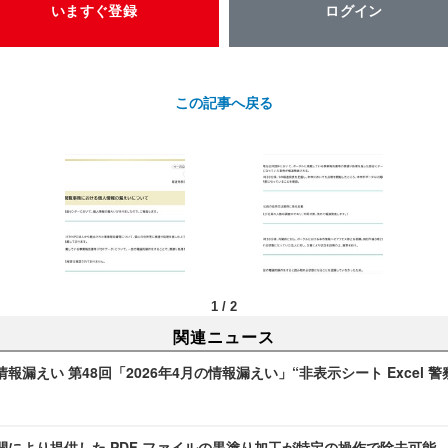
いますぐ登録
ログイン
この記事へ戻る
1
/
2
関連ニュース
報漏えい 第48回「2026年4月の情報漏えい」“非表示シート Excel 警
開により提供した PDF ファイルの黒塗り加工が特定の操作で除去可能