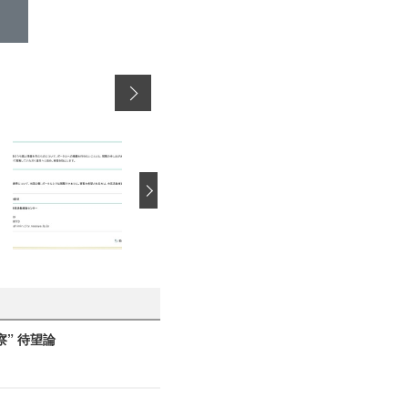
›
察” 待望論