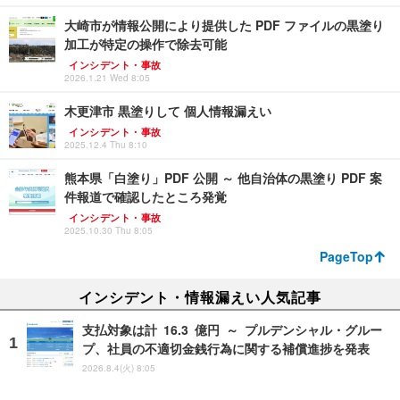
大崎市が情報公開により提供した PDF ファイルの黒塗り
加工が特定の操作で除去可能
インシデント・事故
2026.1.21 Wed 8:05
木更津市 黒塗りして 個人情報漏えい
インシデント・事故
2025.12.4 Thu 8:10
熊本県「白塗り」PDF 公開 ～ 他自治体の黒塗り PDF 案
件報道で確認したところ発覚
インシデント・事故
2025.10.30 Thu 8:05
PageTop
インシデント・情報漏えい人気記事
支払対象は計 16.3 億円 ～ プルデンシャル・グルー
プ、社員の不適切金銭行為に関する補償進捗を発表
2026.8.4(火) 8:05