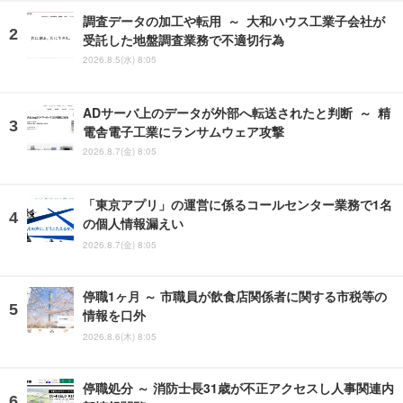
調査データの加工や転用 ～ 大和ハウス工業子会社が
受託した地盤調査業務で不適切行為
2026.8.5(水) 8:05
ADサーバ上のデータが外部へ転送されたと判断 ～ 精
電舎電子工業にランサムウェア攻撃
2026.8.7(金) 8:05
「東京アプリ」の運営に係るコールセンター業務で1名
の個人情報漏えい
2026.8.7(金) 8:05
停職1ヶ月 ～ 市職員が飲食店関係者に関する市税等の
情報を口外
2026.8.6(木) 8:05
停職処分 ～ 消防士長31歳が不正アクセスし人事関連内