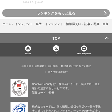
2026.8.5(水) 8:05
ランキングをもっと見る
写真・画像
ホーム
›
インシデント・事故
›
インシデント・情報漏えい
›
記事
›
TOP
Home
X
Mail Magazine
お問合せ
広告掲載
会社概要
特定商取引法に基づく表記
個人情報保護方針
ScanNetSecurity は、株式会社イード（東証グロース上
場）の運営するサービスです。
証券コード：6038
株式会社イードは、個人情報の適切な取扱いを行う事業
者に対して付与されるプライバシーマークの付与認定を