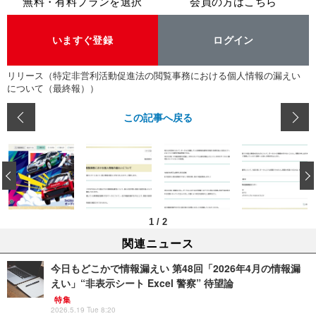
無料・有料プランを選択
会員の方はこちら
いますぐ登録
ログイン
リリース（特定非営利活動促進法の閲覧事務における個人情報の漏えい
について（最終報））
この記事へ戻る
‹
1
/
2
関連ニュース
今日もどこかで情報漏えい 第48回「2026年4月の情報漏
えい」“非表示シート Excel 警察” 待望論
特集
2026.5.19 Tue 8:20