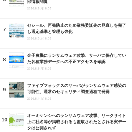
部情報閲覧
2026.8.3(月) 8:05
セシール、再発防止のため業務委託先の見直しを完了
し選定基準と管理も強化
2026.8.5(水) 8:05
金子農機にランサムウェア攻撃、サーバに保存してい
た各種業務データへの不正アクセスを確認
2026.8.3(月) 8:05
ファイブフォックスのサーバがランサムウェア感染の
可能性、通常のセキュリティ調査過程で発覚
2026.8.4(火) 8:05
オーミケンシへのランサムウェア攻撃、リークサイト
上に社名等が掲載されるも盗取されたとされる実デー
タは公開されず