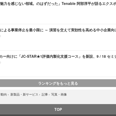
魅力を感じない領域。のはずだった」Tenable 阿部淳平が語るエクス
による事業停止を最小限に ～ 演習を交えて実効性を高める中小企業向け 
0
ーカー向けに「JC-STAR★1評価内製化支援コース」を新設、9 / 18 セ
0
ランキングをもっと見る
写真・画像
界動向
›
新製品・新サービス
›
記事
›
TOP