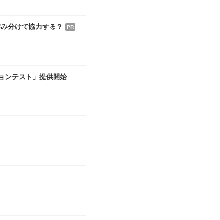
棲み分けて協力する？
PR
ーションテスト」提供開始