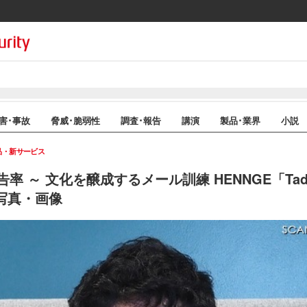
害･事故
脅威･脆弱性
調査･報告
講演
製品･業界
小説
品・新サービス
 ～ 文化を醸成するメール訓練 HENNGE「Tadr
写真・画像