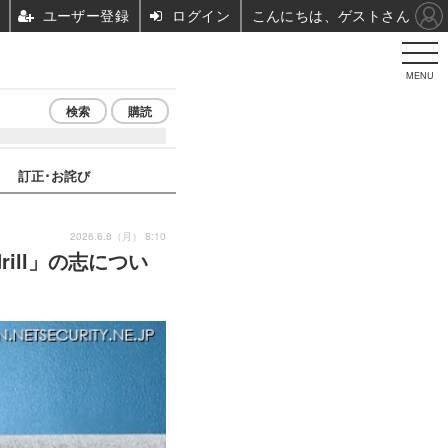
ユーザー登録
ログイン
こんにちは、ゲストさん
MENU
検索
購読
訂正･お詫び
2026.6.8（月） 8:10
ill」の志につい