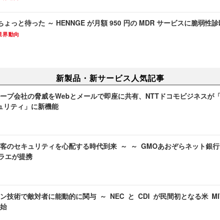
ょっと待った ～ HENNGE が月額 950 円の MDR サービスに脆弱
業界動向
新製品・新サービス人気記事
プ会社の脅威をWebとメールで即座に共有、NTTドコモビジネスが「docom
キュリティ」に新機能
客のセキュリティを心配する時代到来 ～ ～ GMOあおぞらネット銀行
エラエが提携
ン技術で敵対者に能動的に関与 ～ NEC と CDI が民間初となる米 M
始