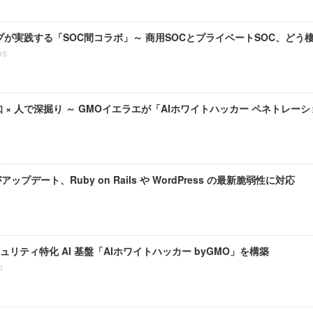
プが実践する「SOC間コラボ」～ 商用SOCとプライベートSOC、どう
15
検知 × 人で深掘り ～ GMOイエラエが「AIホワイトハッカー ペネトレ
 がアップデート、Ruby on Rails や WordPress の最新脆弱性に対応
ュリティ特化 AI 基盤「AIホワイトハッカー byGMO」を構築
0