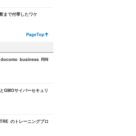
性診断まで付帯したワケ
PageTop
o business RIN
とGMOサイバーセキュリ
ITRE のトレーニングプロ