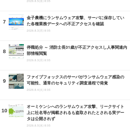
2026.8.5(水) 8:05
金子農機にランサムウェア攻撃、サーバに保存してい
た各種業務データへの不正アクセスを確認
2026.8.3(月) 8:05
停職処分 ～ 消防士長31歳が不正アクセスし人事関連内
部情報閲覧
2026.8.3(月) 8:05
ファイブフォックスのサーバがランサムウェア感染の
可能性、通常のセキュリティ調査過程で発覚
2026.8.4(火) 8:05
オーミケンシへのランサムウェア攻撃、リークサイト
上に社名等が掲載されるも盗取されたとされる実デー
タは公開されず
2026.8.5(水) 8:05