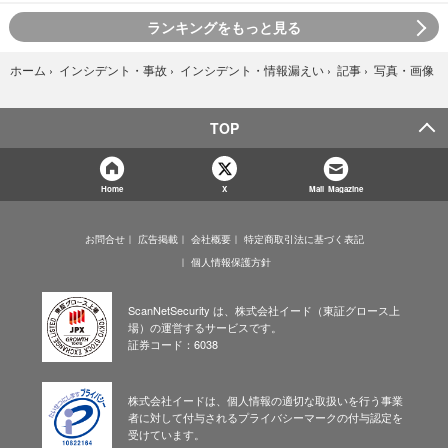
ランキングをもっと見る
写真・画像
ホーム
›
インシデント・事故
›
インシデント・情報漏えい
›
記事
›
TOP
Home
X
Mail Magazine
お問合せ
広告掲載
会社概要
特定商取引法に基づく表記
個人情報保護方針
ScanNetSecurity は、株式会社イード（東証グロース上
場）の運営するサービスです。
証券コード：6038
株式会社イードは、個人情報の適切な取扱いを行う事業
者に対して付与されるプライバシーマークの付与認定を
受けています。