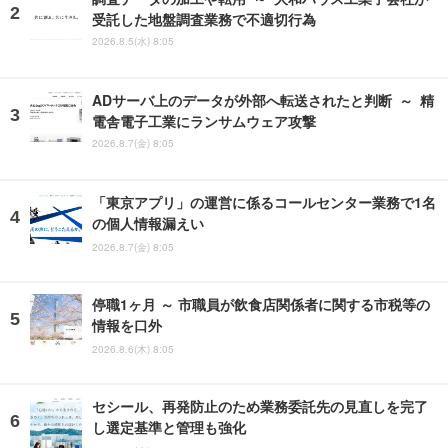
受託した地盤調査業務で不適切行為
2026.8.5(水) 8:05
ADサーバ上のデータが外部へ転送されたと判断 ～ 精
電舎電子工業にランサムウェア攻撃
2026.8.7(金) 8:05
「東京アプリ」の運営に係るコールセンター業務で1名
の個人情報漏えい
2026.8.7(金) 8:05
停職1ヶ月 ～ 市職員が飲食店関係者に関する市税等の
情報を口外
2026.8.6(木) 8:05
セシール、再発防止のため業務委託先の見直しを完了
し選定基準と管理も強化