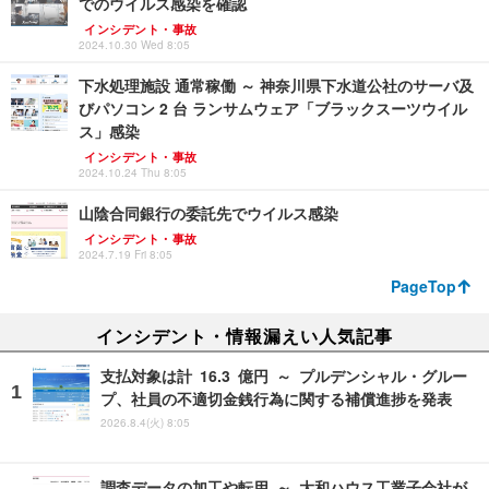
でのウイルス感染を確認
インシデント・事故
2024.10.30 Wed 8:05
下水処理施設 通常稼働 ～ 神奈川県下水道公社のサーバ及
びパソコン 2 台 ランサムウェア「ブラックスーツウイル
ス」感染
インシデント・事故
2024.10.24 Thu 8:05
山陰合同銀行の委託先でウイルス感染
インシデント・事故
2024.7.19 Fri 8:05
PageTop
インシデント・情報漏えい人気記事
支払対象は計 16.3 億円 ～ プルデンシャル・グルー
プ、社員の不適切金銭行為に関する補償進捗を発表
2026.8.4(火) 8:05
調査データの加工や転用 ～ 大和ハウス工業子会社が