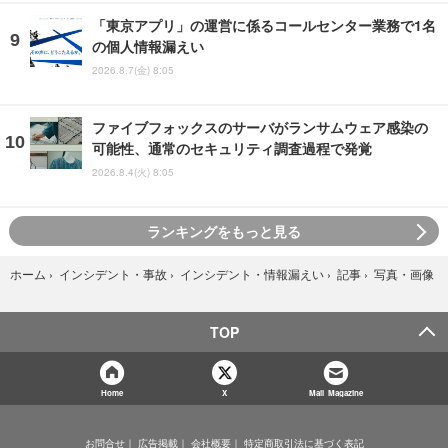
「東京アプリ」の運営に係るコールセンター業務で1名
の個人情報漏えい
2026.8.7(金) 8:05
ファイブフォックスのサーバがランサムウェア感染の
可能性、通常のセキュリティ調査過程で発覚
2026.8.4(火) 8:05
ランキングをもっと見る
写真・画像
ホーム
›
インシデント・事故
›
インシデント・情報漏えい
›
記事
›
TOP
Home
X
Mail Magazine
お問合せ
広告掲載
会社概要
特定商取引法に基づく表記