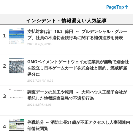
PageTop
インシデント・情報漏えい人気記事
支払対象は計 16.3 億円 ～ プルデンシャル・グルー
プ、社員の不適切金銭行為に関する補償進捗を発表
2026.8.4(火) 8:05
GMOペイメントゲートウェイ元従業員が無断で別会社
を設立し日本ゲームカード株式会社と契約、懲戒解雇
処分に
2026.7.31(金) 8:05
調査データの加工や転用 ～ 大和ハウス工業子会社が
受託した地盤調査業務で不適切行為
2026.8.5(水) 8:05
停職処分 ～ 消防士長31歳が不正アクセスし人事関連内
部情報閲覧