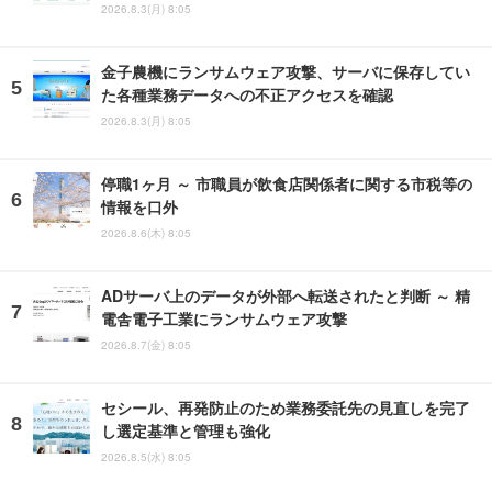
2026.8.3(月) 8:05
金子農機にランサムウェア攻撃、サーバに保存してい
た各種業務データへの不正アクセスを確認
2026.8.3(月) 8:05
停職1ヶ月 ～ 市職員が飲食店関係者に関する市税等の
情報を口外
2026.8.6(木) 8:05
ADサーバ上のデータが外部へ転送されたと判断 ～ 精
電舎電子工業にランサムウェア攻撃
2026.8.7(金) 8:05
セシール、再発防止のため業務委託先の見直しを完了
し選定基準と管理も強化
2026.8.5(水) 8:05