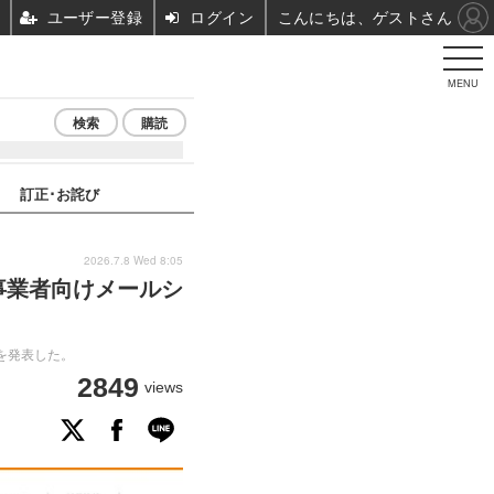
ユーザー登録
ログイン
こんにちは、ゲストさん
MENU
検索
購読
訂正･お詫び
2026.7.8 Wed 8:05
SP 事業者向けメールシ
報を発表した。
2849
views