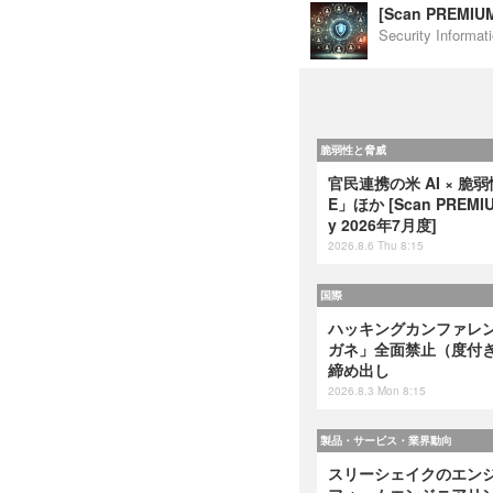
[Scan PREM
Security Inf
脆弱性と脅威
官民連携の米 AI × 脆
E」ほか [Scan PREMIUM
y 2026年7月度]
2026.8.6 Thu 8:15
国際
ハッキングカンファレンス
ガネ」全面禁止（度付
締め出し
2026.8.3 Mon 8:15
製品・サービス・業界動向
スリーシェイクのエンジ