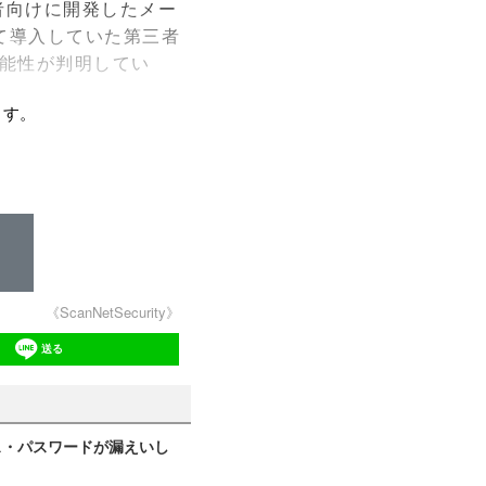
業者向けに開発したメー
て導入していた第三者
能性が判明してい
ます。
《ScanNetSecurity》
送る
レス・パスワードが漏えいし