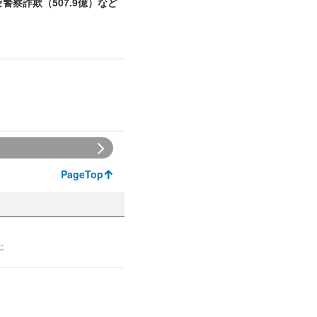
セ警察詐欺（507.9億）など
PageTop
た