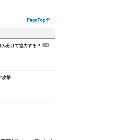
PageTop
う棲み分けて協力する？
PR
ア攻撃