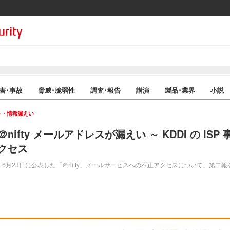
害･事故
脅威･脆弱性
調査･報告
講演
製品･業界
小説
ト・情報漏えい
分の ＠nifty メールアドレスが漏えい ～ KDDI の I
クセス
6月23日に公表した「＠nifty」メールサービスへの不正アクセスについて、第二