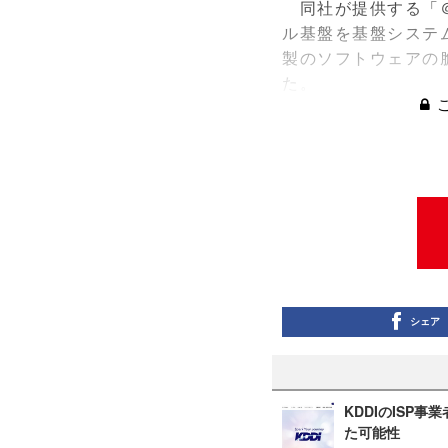
同社が提供する「＠n
ル基盤を基盤システ
製のソフトウェアの
た。
シェア
KDDIのISP
た可能性