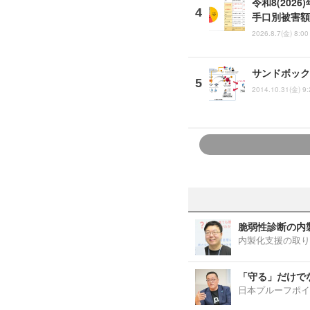
令和8(202
手口別被害額
2026.8.7(金) 8:00
サンドボック
2014.10.31(金) 9:
脆弱性診断の内
内製化支援の取り
「守る」だけで
日本プルーフポイ