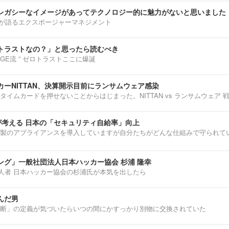
レガシーなイメージがあってテクノロジー的に魅力がないと思いました
部淳平が語るエクスポージャーマネジメント
トラストなの？」と思ったら読むべき
ENNGE流 ” ゼロトラストここに爆誕
ーNITTAN、決算開示目前にランサムウェア感染
タイムカードを押せないことからはじまった。NITTAN vs ランサムウェア 
介が考える 日本の「セキュリティ自給率」向上
製のアプライアンスを導入していますが自分たちがどんな仕組みで守られて
ング」一般社団法人日本ハッカー協会 杉浦 隆幸
第一人者 日本ハッカー協会の杉浦氏が本気を出したら
んだ男
断」の定義が気づいたらいつの間にかすっかり別物に交換されていた