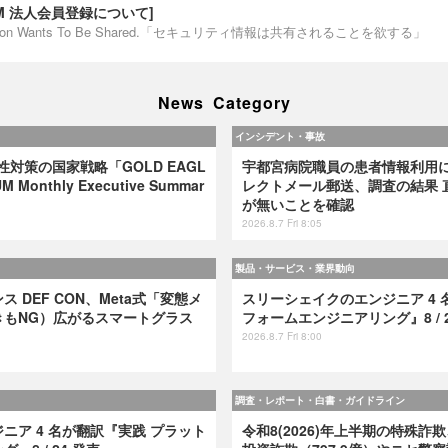
IUM 法人会員登録について]
ormation Wants To Be Shared.「セキュリティ情報は共有されることを欲する」
News Category
インシデント・事故
弱性対策の国家戦略「GOLD EAGL
宇都宮病院職員の患者情報利用
 Monthly Executive Summar
レクトメール郵送、調査の結果 
が無いことを確認
2026.8.7 Fri 8:05
製品・サービス・業界動向
 DEF CON、Meta式「変態メ
スリーシェイクのエンジニア 4 
きもNG）広がるスマートグラス
フォームエンジニアリング』8 / 2
2026.8.7 Fri 8:00
調査・レポート・白書・ガイドライン
ニア 4 名が翻訳『実践 プラット
令和8(2026)年上半期の特殊詐欺