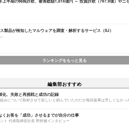
6)年上半期の特殊詐欺、被害総額1,816億円 ～ 投資詐欺（797.9億）やニ
ス製品が検知したマルウェアを調査・解析するサービス（IIJ）
27
ランキングをもっと見る
編集部おすすめ
製化、失敗と再挑戦と成功の記録
組みについて取材させて欲しいと頼んでいたのだが毎回返事は芳しくなかっ
なくお客を「成功」させるまでが自分の仕事
ント 代表取締役社長 野村健インタビュー