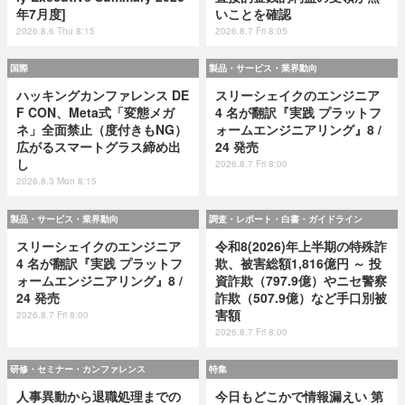
年7月度]
いことを確認
2026.8.6 Thu 8:15
2026.8.7 Fri 8:05
国際
製品・サービス・業界動向
ハッキングカンファレンス DE
スリーシェイクのエンジニア
F CON、Meta式「変態メガ
4 名が翻訳『実践 プラットフ
ネ」全面禁止（度付きもNG）
ォームエンジニアリング』8 /
広がるスマートグラス締め出
24 発売
し
2026.8.7 Fri 8:00
2026.8.3 Mon 8:15
製品・サービス・業界動向
調査・レポート・白書・ガイドライン
スリーシェイクのエンジニア
令和8(2026)年上半期の特殊詐
4 名が翻訳『実践 プラットフ
欺、被害総額1,816億円 ～ 投
ォームエンジニアリング』8 /
資詐欺（797.9億）やニセ警察
24 発売
詐欺（507.9億）など手口別被
害額
2026.8.7 Fri 8:00
2026.8.7 Fri 8:00
研修・セミナー・カンファレンス
特集
人事異動から退職処理までの
今日もどこかで情報漏えい 第