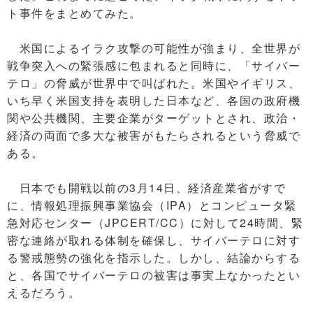
ト事件をまとめてみた。
米国によるイラク攻撃の可能性が強まり、全世界が
戦争突入への緊張感に包まれると同時に、「サイバー
テロ」の脅威が世界中で叫ばれた。米国やイギリス、
いち早く米国支持を表明した日本など、各国の政府機
関や公共機関、主要企業がターゲットとされ、政治・
経済の両面で多大な被害がもたらされるという脅威で
ある。
日本でも開戦以前の3月14日、経済産業省がすで
に、情報処理振興事業協会（IPA）とコンピュータ緊
急対応センター（JPCERT/CC）に対して24時間、緊
密な連絡が取れる体制を確保し、サイバーテロに対す
る警戒態勢の強化を指示した。しかし、結論からする
と、各国でサイバーテロの被害は事実上なかったとい
えるだろう。