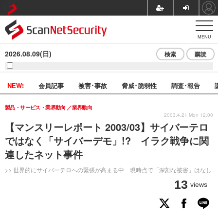
MENU
2026.08.09(日)
検索
購読
NEW!
会員記事
被害･事故
脅威･脆弱性
調査･報告
製品・サービス・業界動向
業界動向
2003.4.21 Mon 12:00
【マンスリーレポート 2003/03】サイバーテロ
ではなく「サイバーデモ」!? イラク戦争に関
連したネット事件
>> 世界的にサイバーテロへの緊張が高まる中 現時点で「深刻な被害」はなし
13
views