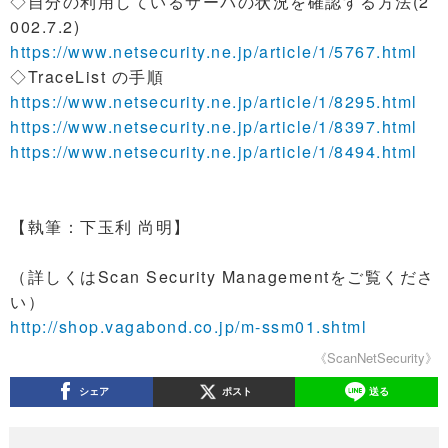
◇自分の利用しているサーバの状況を確認する方法(2
002.7.2)
https://www.netsecurity.ne.jp/article/1/5767.html
◇TraceList の手順
https://www.netsecurity.ne.jp/article/1/8295.html
https://www.netsecurity.ne.jp/article/1/8397.html
https://www.netsecurity.ne.jp/article/1/8494.html
【執筆：下玉利 尚明】
（詳しくはScan Security Managementをご覧くださ
い）
http://shop.vagabond.co.jp/m-ssm01.shtml
《ScanNetSecurity》
シェア
ポスト
送る