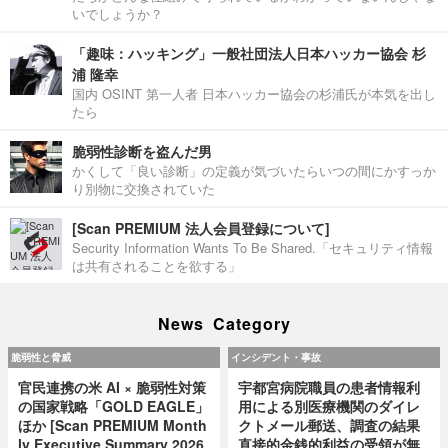
いでしょうか？
「趣味：ハッキング」一般社団法人日本ハッカー協会 杉
浦 隆幸
国内 OSINT 第一人者 日本ハッカー協会の杉浦氏が本気を出し
たら
脆弱性診断を盗んだ男
かくして「良い診断」の定義が気づいたらいつの間にかすっか
り別物に交換されていた
[Scan PREMIUM 法人会員登録について]
Security Information Wants To Be Shared.「セキュリティ情報
は共有されることを欲する」
News Category
脆弱性と脅威
インシデント・事故
官民連携の米 AI × 脆弱性対策
宇都宮病院職員の患者情報利
の国家戦略「GOLD EAGLE」
用による別医療機関のダイレ
ほか [Scan PREMIUM Month
クトメール郵送、調査の結果
ly Executive Summary 2026
直接的金銭的利益の受領が無