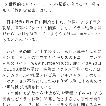
>> 世界的にサイバーテロへの緊張が高まる中 現時
点で「深刻な被害」はなし
日本時間3月20日に開始された、米国によるイラク
攻撃。首都バグダットの陥落により、イラク戦争は開
戦から1カ月を経過して、ようやく終結に向かいつつ
あるとされている。
ただ、その間、地上で繰り広げられた戦争とは別に
インターネットの世界でもイギリスのトニー・ブレア
首相のサイト（www.number-10.gov.uk）が3月23日
にDDoS攻撃を受け一時的にアクセス不能となったほ
か、カタールの衛星テレビ局・アルジャジーラのサイ
トがアクセス不能となったのもDoS攻撃によるものと
の可能性が指摘されている。
その他にも多数のWeb改ざんや新種ウイルスによる
被害などイラク戦争に関連したさまざまな事件が発生
した。これまでに起こった、イラク戦争に関するネッ