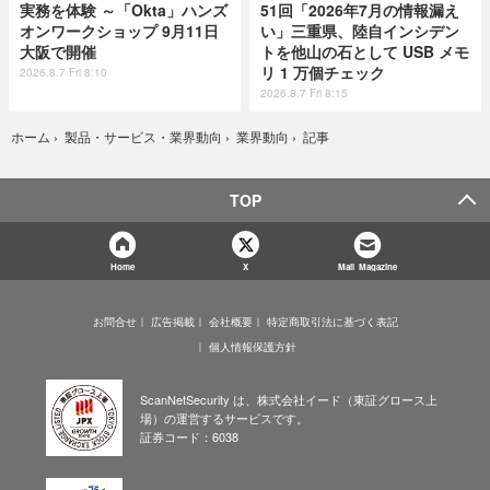
実務を体験 ～「Okta」ハンズ
51回「2026年7月の情報漏え
オンワークショップ 9月11日
い」三重県、陸自インシデン
大阪で開催
トを他山の石として USB メモ
リ 1 万個チェック
2026.8.7 Fri 8:10
2026.8.7 Fri 8:15
記事
ホーム
›
製品・サービス・業界動向
›
業界動向
›
TOP
Home
X
Mail Magazine
お問合せ
広告掲載
会社概要
特定商取引法に基づく表記
個人情報保護方針
ScanNetSecurity は、株式会社イード（東証グロース上
場）の運営するサービスです。
証券コード：6038