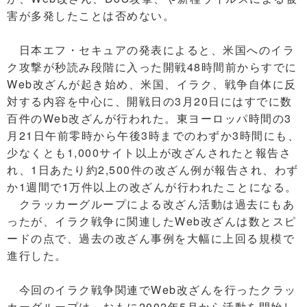
害が多発したことは否めない。
日本エフ・セキュアの発表によると、米国へのイラ
ク攻撃が秒読み段階に入った開戦48時間前からすでに
Web改ざんが起き始め、米国、イラク、戦争自体に反
対する内容を中心に、開戦日の3月20日にはすでに数
百件のWeb改ざんが行われた。東ヨーロッパ時間の3
月21日午前零時から午後3時までのわずか3時間にも、
少なくとも1,000サイト以上が改ざんされたと報告さ
れ、1日あたり約2,500件の改ざん例が報告され、わず
か1週間で1万件以上の改ざんが行われたことになる。
クラッカーグループによる改ざん活動は過去にもあ
ったが、イラク戦争に関連したWeb改ざんは数とスピ
ードの点で、過去の改ざん事例を大幅に上回る規模で
進行した。
今回のイラク戦争関連でWeb改ざんを行ったクラッ
カーグループは、おもに2002年5月から活動を開始し