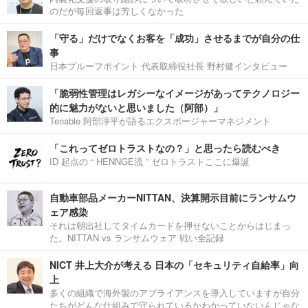
のだが毎回返事は芳しくなかった
「守る」だけでなくお客を「成功」させるまでが自分の仕
事
日本プルーフポイント 代表取締役社長 野村健インタビュー
「脆弱性管理はレガシーなイメージがあってテクノロジー
的に魅力がないと思いました（阿部）」
Tenable 阿部淳平が語るエクスポージャーマネジメント
「これってゼロトラストなの？」と思ったら読むべき
ID 起点の “ HENNGE流 ” ゼロトラストここに爆誕
自動車部品メーカーNITTAN、決算開示目前にランサムウ
ェア感染
それは朝出社してタイムカードを押せないことからはじまっ
た。NITTAN vs ランサムウェア 戦い全記録
NICT 井上大介が考える 日本の「セキュリティ自給率」向
上
多くの組織で海外製のアプライアンスを導入していますが自分
たちがどんな仕組みで守られているかわかっていないんじゃな