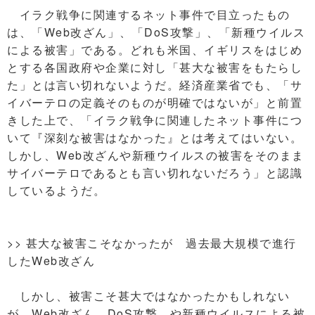
イラク戦争に関連するネット事件で目立ったもの
は、「Web改ざん」、「DoS攻撃」、「新種ウイルス
による被害」である。どれも米国、イギリスをはじめ
とする各国政府や企業に対し「甚大な被害をもたらし
た」とは言い切れないようだ。経済産業省でも、「サ
イバーテロの定義そのものが明確ではないが」と前置
きした上で、「イラク戦争に関連したネット事件につ
いて『深刻な被害はなかった』とは考えてはいない。
しかし、Web改ざんや新種ウイルスの被害をそのまま
サイバーテロであるとも言い切れないだろう」と認識
しているようだ。
>> 甚大な被害こそなかったが 過去最大規模で進行
したWeb改ざん
しかし、被害こそ甚大ではなかったかもしれない
が、Web改ざん、DoS攻撃、や新種ウイルスによる被