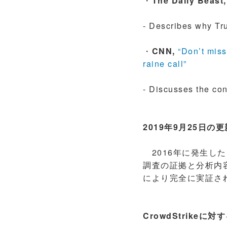
・
The Daily Beast,
- Describes why Tr
・
CNN,
“Don’t miss
raine call”
- Discusses the co
2019年9月25日の
2016年に発生し
調査の証拠と分析内
により完全に実証さ
CrowdStrike