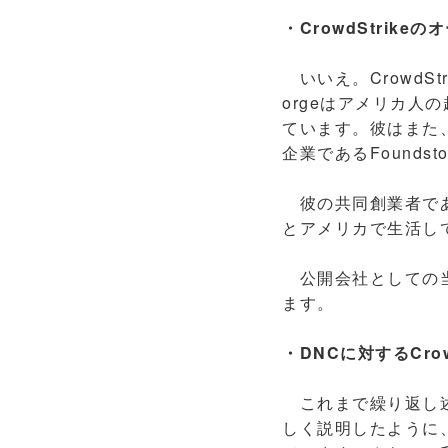
・CrowdStrik
いいえ。CrowdStri
orgeはアメリカ
ています。彼はまた、
企業であるFounds
彼の共同創業者であるD
とアメリカで生活し
公開会社としての当社
ます。
・DNCに対するCro
これまで繰り返し述
しく説明したように