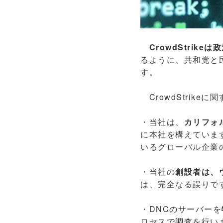
CrowdStrik
るように、共和党と
す。
CrowdStrik
・当社は、
カリフォ
に本社を構えていま
いるグローバル企業
・当社の
創設者は、
は、完全なる誤りで
・DNCのサーバーを
ロセスで調査を行い