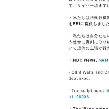
で、サイバー調査で
・私たちは法執行機
をFBIに提供しまし
私たちは自分たちの
う使命に真剣に取り
いて虚偽の主張が行
・
NBC News,
Meet
- Clint Watts and 
debunked.
- Transcript here:
h
n1106036
・
The Washington 