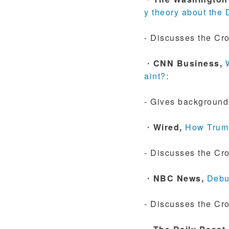
y theory about the
- Discusses the Cr
・
CNN Business,
aint?
:
- Gives background
・
Wired,
How Trump
- Discusses the Cro
・
NBC News,
Debu
- Discusses the Cr