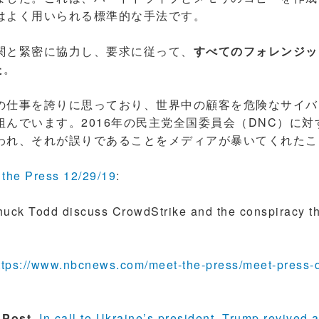
はよく用いられる標準的な手法です。
関と緊密に協力し、要求に従って、
すべてのフォレンジッ
た
。
仕事を誇りに思っており、世界中の顧客を危険なサイバ
組んでいます。2016年の民主党全国委員会（DNC）に
われ、それが誤りであることをメディアが暴いてくれたこ
 the Press 12/29/19
:
Chuck Todd discuss CrowdStrike and the conspiracy t
ttps://www.nbcnews.com/meet-the-press/meet-press
Post,
In call to Ukraine’s president, Trump revived a