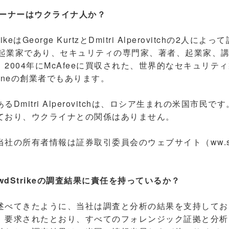
eのオーナーはウクライナ人か？
keはGeorge KurtzとDmitri Alperovitchの2人
人の起業家であり、セキュリティの専門家、著者、起業家、
2004年にMcAfeeに買収された、世界的なセキュリテ
toneの創業者でもあります。
mitri Alperovitchは、ロシア生まれの米国市民
ており、ウクライナとの関係はありません。
の所有者情報は証券取引委員会のウェブサイト（ww.se
wdStrikeの調査結果に責任を持っているか？
べてきたように、当社は調査と分析の結果を支持してお
、要求されたとおり、すべてのフォレンジック証拠と分析内