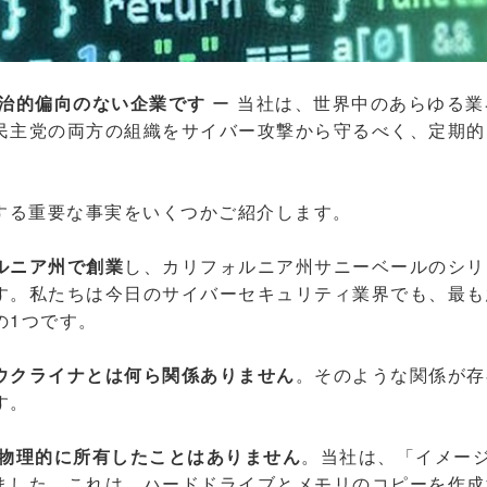
eは政治的偏向のない企業です
ー 当社は、世界中のあらゆる業
民主党の両方の組織をサイバー攻撃から守るべく、定期的
eに関する重要な事実をいくつかご紹介します。
ルニア州で創業
し、カリフォルニア州サニーベールのシリ
す。私たちは今日のサイバーセキュリティ業界でも、最も
の1つです。
ウクライナとは何ら関係ありません
。そのような関係が存
す。
物理的に所有したことはありません
。当社は、「イメー
ました。これは、ハードドライブとメモリのコピーを作成