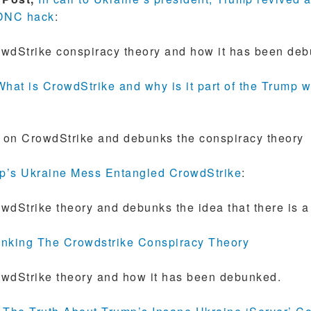
 DNC hack
:
owdStrike conspiracy theory and how it has been de
What is CrowdStrike and why is it part of the Trump 
 on CrowdStrike and debunks the conspiracy theory
’s Ukraine Mess Entangled CrowdStrike
:
wdStrike theory and debunks the idea that there is a
nking The Crowdstrike Conspiracy Theory
owdStrike theory and how it has been debunked.