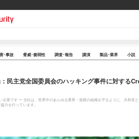
害･事故
脅威･脆弱性
調査･報告
講演
製品･業界
小説
 Blog：民主党全国委員会のハッキング事件に対するCro
偏向のない企業です ー 当社は、世界中のあらゆる業界・規模の組織を守るように、共和
な協力を行っています。