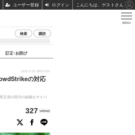
ユーザー登録
ログイン
こんにちは、ゲストさん
MENU
検索
購読
訂正･お詫び
2020.5.20 Wed 8:30
wdStrikeの対応
党と民主党の両方の組織をサイバ
327
views