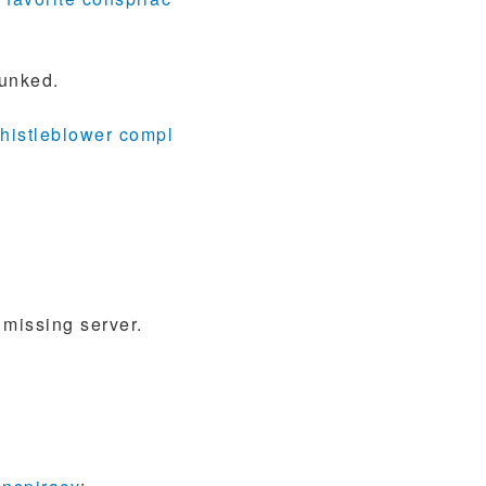
bunked.
whistleblower compl
 missing server.