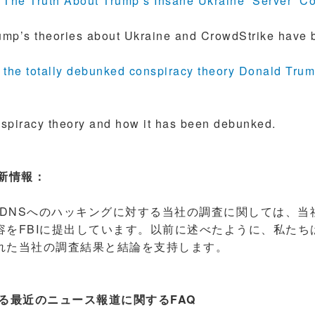
The Truth About Trump’s Insane Ukraine ‘Server’ C
ump’s theories about Ukraine and CrowdStrike have
 the totally debunked conspiracy theory Donald Tru
nspiracy theory and how it has been debunked.
更新情報：
たDNSへのハッキングに対する当社の調査に関しては、当
容をFBIに提出しています。以前に述べたように、私たち
れた当社の調査結果と結論を支持します。
に対する最近のニュース報道に関するFAQ