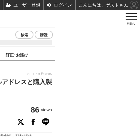
ユーザー登録
ログイン
こんにちは、ゲストさん
MENU
検索
購読
訂正･お詫び
2021.7.9 Fri 8:05
ルアドレスと購入製
86
views