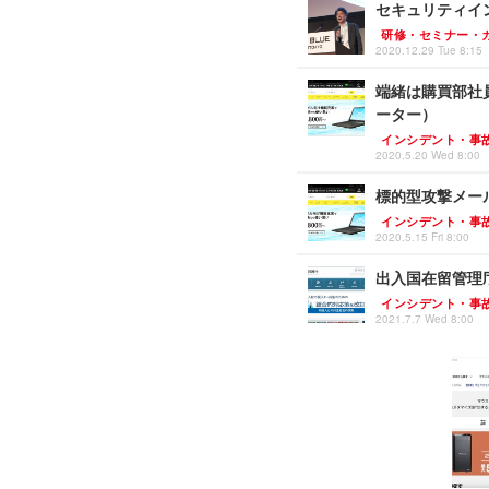
セキュリティイ
研修・セミナー・
2020.12.29 Tue 8:15
端緒は購買部社
ーター）
インシデント・事
2020.5.20 Wed 8:00
標的型攻撃メー
インシデント・事
2020.5.15 Fri 8:00
出入国在留管理
インシデント・事
2021.7.7 Wed 8:00