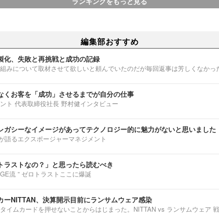
ランキングをもっと見る
編集部おすすめ
製化、失敗と再挑戦と成功の記録
組みについて取材させて欲しいと頼んでいたのだが毎回返事は芳しくなかっ
なくお客を「成功」させるまでが自分の仕事
ント 代表取締役社長 野村健インタビュー
レガシーなイメージがあってテクノロジー的に魅力がないと思いました
部淳平が語るエクスポージャーマネジメント
トラストなの？」と思ったら読むべき
ENNGE流 ” ゼロトラストここに爆誕
ーNITTAN、決算開示目前にランサムウェア感染
タイムカードを押せないことからはじまった。NITTAN vs ランサムウェア 