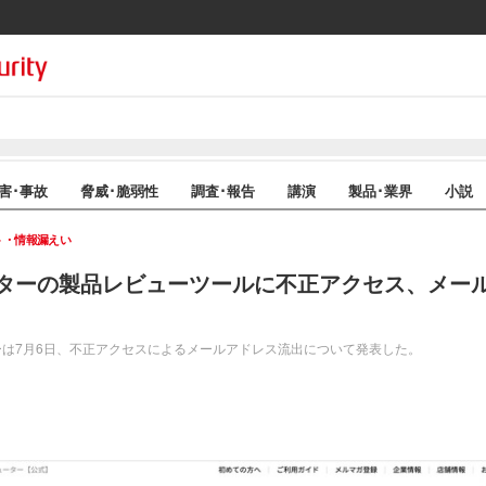
害･事故
脅威･脆弱性
調査･報告
講演
製品･業界
小説
ト・情報漏えい
ターの製品レビューツールに不正アクセス、メー
は7月6日、不正アクセスによるメールアドレス流出について発表した。