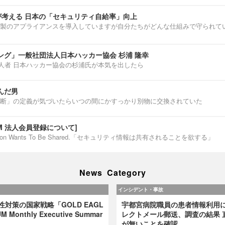
介が考える 日本の「セキュリティ自給率」向上
製のアプライアンスを導入していますが自分たちがどんな仕組みで守られて
ング」一般社団法人日本ハッカー協会 杉浦 隆幸
第一人者 日本ハッカー協会の杉浦氏が本気を出したら
んだ男
断」の定義が気づいたらいつの間にかすっかり別物に交換されていた
IUM 法人会員登録について]
ormation Wants To Be Shared.「セキュリティ情報は共有されることを欲する」
News Category
インシデント・事故
弱性対策の国家戦略「GOLD EAGL
宇都宮病院職員の患者情報利用
 Monthly Executive Summar
レクトメール郵送、調査の結果 
が無いことを確認