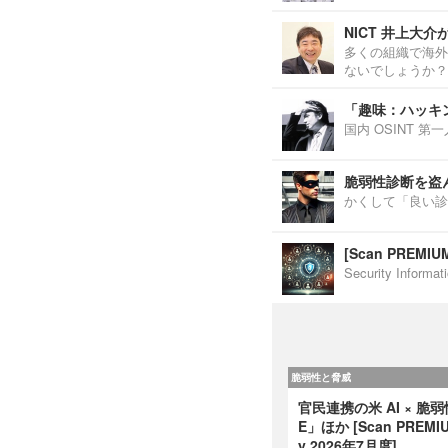
NICT 井上大
多くの組織で海外
ないでしょうか？
「趣味：ハッキ
国内 OSINT 
脆弱性診断を盗
かくして「良い診
[Scan PREM
Security Inf
脆弱性と脅威
官民連携の米 AI × 脆
E」ほか [Scan PREMIUM
y 2026年7月度]