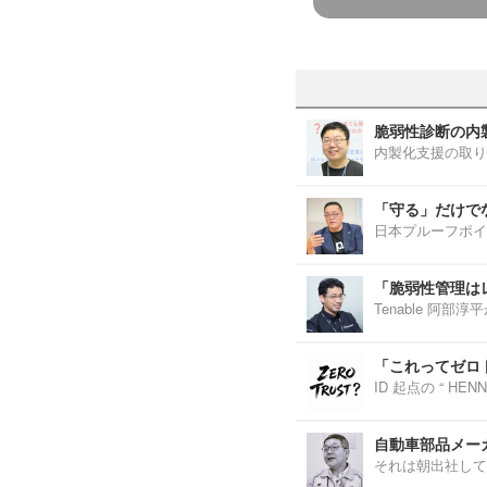
脆弱性診断の内
内製化支援の取り
「守る」だけで
日本プルーフポイ
「脆弱性管理は
Tenable 阿
「これってゼロ
ID 起点の “ H
自動車部品メーカ
それは朝出社して