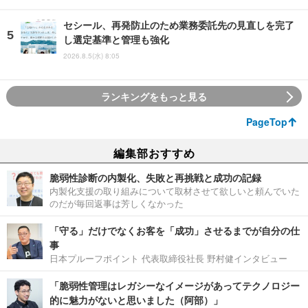
セシール、再発防止のため業務委託先の見直しを完了
し選定基準と管理も強化
2026.8.5(水) 8:05
ランキングをもっと見る
PageTop
編集部おすすめ
脆弱性診断の内製化、失敗と再挑戦と成功の記録
内製化支援の取り組みについて取材させて欲しいと頼んでいた
のだが毎回返事は芳しくなかった
「守る」だけでなくお客を「成功」させるまでが自分の仕
事
日本プルーフポイント 代表取締役社長 野村健インタビュー
「脆弱性管理はレガシーなイメージがあってテクノロジー
的に魅力がないと思いました（阿部）」