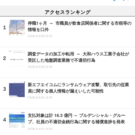
アクセスランキング
停職1ヶ月 ～ 市職員が飲食店関係者に関する市税等の
情報を口外
2026.8.6(木) 8:05
調査データの加工や転用 ～ 大和ハウス工業子会社が
受託した地盤調査業務で不適切行為
2026.8.5(水) 8:05
新エフエイコムにランサムウェア攻撃、取引先の従業
員に関する個人情報が漏えいした可能性
2026.8.6(木) 8:05
支払対象は計 16.3 億円 ～ プルデンシャル・グルー
プ、社員の不適切金銭行為に関する補償進捗を発表
2026.8.4(火) 8:05