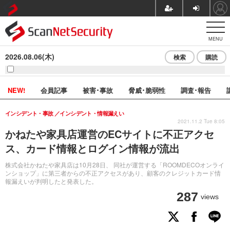
MENU
2026.08.06(木)
検索
購読
NEW!
会員記事
被害･事故
脅威･脆弱性
調査･報告
インシデント・事故
インシデント・情報漏えい
2021.11.2 Tue 8:05
かねたや家具店運営のECサイトに不正アクセ
ス、カード情報とログイン情報が流出
株式会社かねたや家具店は10月28日、 同社が運営する「ROOMDECOオンライ
ンショップ」に第三者からの不正アクセスがあり、顧客のクレジットカード情
報漏えいが判明したと発表した。
287
views