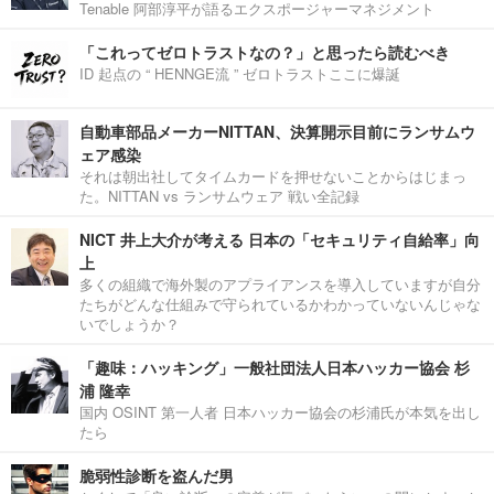
Tenable 阿部淳平が語るエクスポージャーマネジメント
「これってゼロトラストなの？」と思ったら読むべき
ID 起点の “ HENNGE流 ” ゼロトラストここに爆誕
自動車部品メーカーNITTAN、決算開示目前にランサムウ
ェア感染
それは朝出社してタイムカードを押せないことからはじまっ
た。NITTAN vs ランサムウェア 戦い全記録
NICT 井上大介が考える 日本の「セキュリティ自給率」向
上
多くの組織で海外製のアプライアンスを導入していますが自分
たちがどんな仕組みで守られているかわかっていないんじゃな
いでしょうか？
「趣味：ハッキング」一般社団法人日本ハッカー協会 杉
浦 隆幸
国内 OSINT 第一人者 日本ハッカー協会の杉浦氏が本気を出し
たら
脆弱性診断を盗んだ男