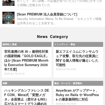
かくして「良い診断」の定義が気づいたらいつの間にかすっか
り別物に交換されていた
[Scan PREMIUM 法人会員登録について]
Security Information Wants To Be Shared.「セキュリティ情報
は共有されることを欲する」
News Category
脆弱性と脅威
インシデント・事故
官民連携の米 AI × 脆弱性対策
新エフエイコムにランサムウ
の国家戦略「GOLD EAGLE」
ェア攻撃、取引先の従業員に
ほか [Scan PREMIUM Month
関する個人情報が漏えいした
ly Executive Summary 2026
可能性
年7月度]
2026.8.6 Thu 8:05
2026.8.6 Thu 8:15
国際
製品・サービス・業界動向
ハッキングカンファレンス DE
AeyeScan がアップデート、
F CON、Meta式「変態メガ
Ruby on Rails や WordPres
ネ」全面禁止（度付きもNG）
s の最新脆弱性に対応
広がるスマートグラス締め出
2026.8.6 Thu 8:00