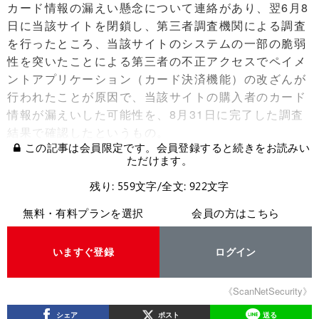
カード情報の漏えい懸念について連絡があり、翌6月8
日に当該サイトを閉鎖し、第三者調査機関による調査
を行ったところ、当該サイトのシステムの一部の脆弱
性を突いたことによる第三者の不正アクセスでペイメ
ントアプリケーション（カード決済機能）の改ざんが
行われたことが原因で、当該サイトの購入者のカード
情報が漏えいした可能性を、8月31日に完了した調査
結果で確認したというもの。
この記事は会員限定です。会員登録すると続きをお読みい
ただけます。
残り: 559文字/全文: 922文字
無料・有料プランを選択
会員の方はこちら
いますぐ登録
ログイン
《ScanNetSecurity》
シェア
ポスト
送る