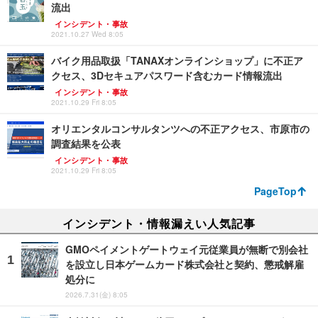
流出
インシデント・事故
2021.10.27 Wed 8:05
バイク用品取扱「TANAXオンラインショップ」に不正ア
クセス、3Dセキュアパスワード含むカード情報流出
インシデント・事故
2021.10.29 Fri 8:05
オリエンタルコンサルタンツへの不正アクセス、市原市の
調査結果を公表
インシデント・事故
2021.10.29 Fri 8:05
PageTop
インシデント・情報漏えい人気記事
GMOペイメントゲートウェイ元従業員が無断で別会社
を設立し日本ゲームカード株式会社と契約、懲戒解雇
処分に
2026.7.31(金) 8:05