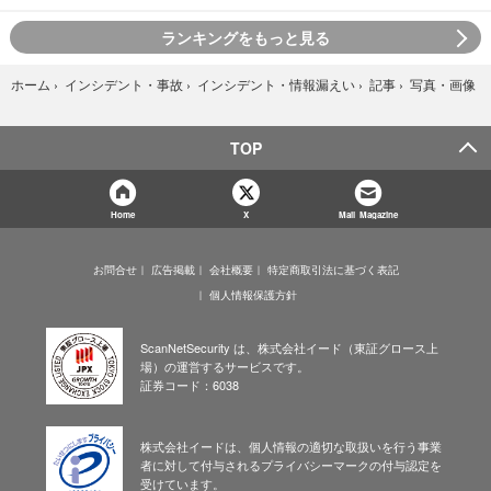
ランキングをもっと見る
写真・画像
ホーム
›
インシデント・事故
›
インシデント・情報漏えい
›
記事
›
TOP
Home
X
Mail Magazine
お問合せ
広告掲載
会社概要
特定商取引法に基づく表記
個人情報保護方針
ScanNetSecurity は、株式会社イード（東証グロース上
場）の運営するサービスです。
証券コード：6038
株式会社イードは、個人情報の適切な取扱いを行う事業
者に対して付与されるプライバシーマークの付与認定を
受けています。