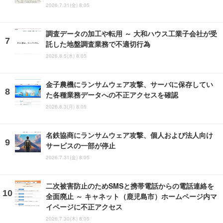
2026.7.31(金) 8:05
調査データの加工や転用 ～ 大和ハウス工業子会社が受
託した地盤調査業務で不適切行為
2026.8.5(水) 8:05
金子農機にランサムウェア攻撃、サーバに保存してい
た各種業務データへの不正アクセスを確認
2026.8.3(月) 8:05
名鉄協商にランサムウェア攻撃、個人および法人向け
サービスの一部が停止
2026.7.31(金) 8:05
二次被害防止のためSMSと携帯電話からの電話連絡を
全面廃止 ～ キャネット（鹿児島市）ホームページ内マ
イページに不正アクセス
2026.7.30(木) 8:05