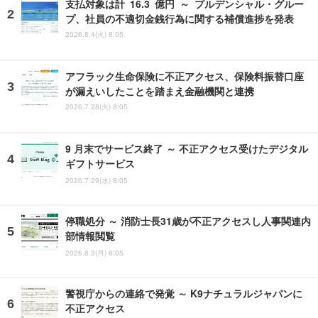
支払対象は計 16.3 億円 ～ プルデンシャル・グルー
プ、社員の不適切金銭行為に関する補償進捗を発表
2026.8.4(火) 8:05
アフラック生命保険に不正アクセス、保険料振替口座
が漏えいしたことを踏まえ金融機関と連携
2026.7.28(火) 8:05
9 月末でサービス終了 ～ 不正アクセス受けたデジタル
ギフトサービス
2026.7.29(水) 8:05
停職処分 ～ 消防士長31歳が不正アクセスし人事関連内
部情報閲覧
2026.8.3(月) 8:05
警視庁からの連絡で発覚 ～ K9ナチュラルジャパンに
不正アクセス