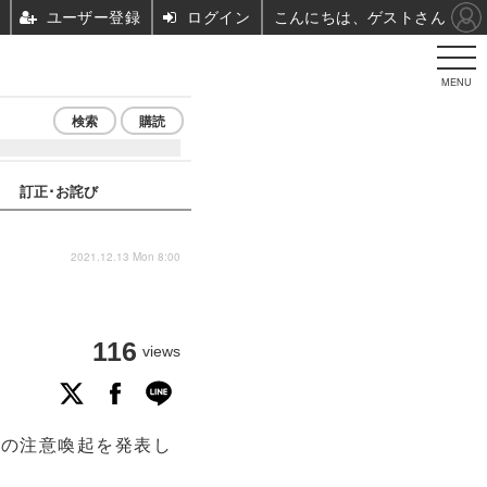
ユーザー登録
ログイン
こんにちは、ゲストさん
MENU
検索
購読
訂正･お詫び
2021.12.13 Mon 8:00
116
views
への注意喚起を発表し