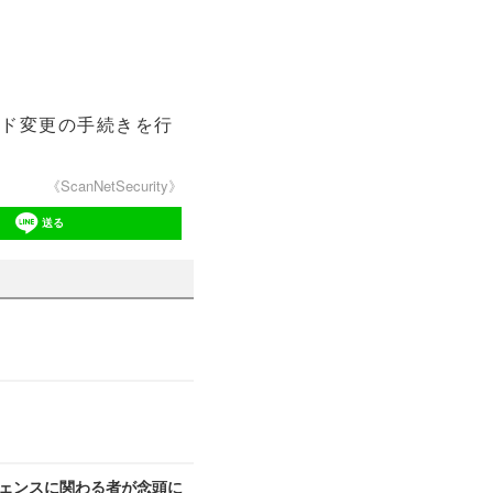
ド変更の手続きを行
《ScanNetSecurity》
送る
ジェンスに関わる者が念頭に