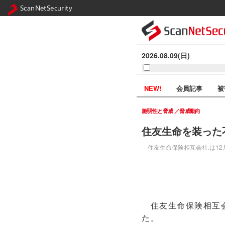
ScanNetSecurity
2026.08.09(日)
NEW!
会員記事
被
脆弱性と脅威
脅威動向
住友生命を装った
住友生命保険相互会社.は12
住友生命保険相互会
た。