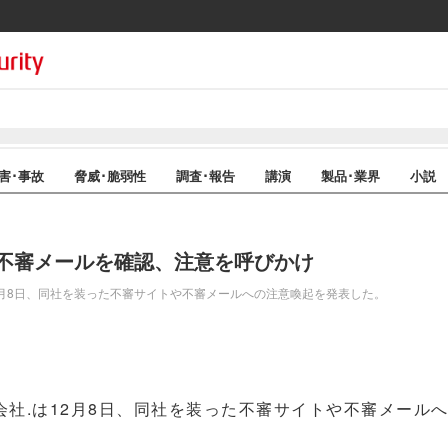
害･事故
脅威･脆弱性
調査･報告
講演
製品･業界
小説
不審メールを確認、注意を呼びかけ
月8日、同社を装った不審サイトや不審メールへの注意喚起を発表した。
社.は12月8日、同社を装った不審サイトや不審メール