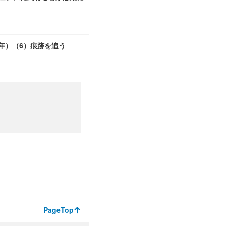
年）（6）痕跡を追う
PageTop