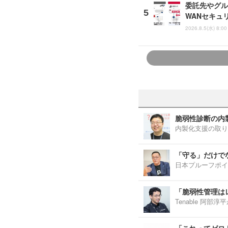
委託先やグルー
WANセキュ
2026.8.5(水) 8:00
脆弱性診断の内
内製化支援の取り
「守る」だけで
日本プルーフポイ
「脆弱性管理は
Tenable 阿