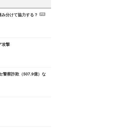
う棲み分けて協力する？
PR
ア攻撃
セ警察詐欺（507.9億）な