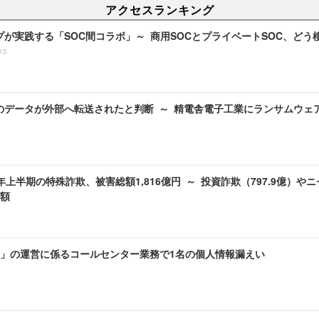
アクセスランキング
プが実践する「SOC間コラボ」～ 商用SOCとプライベートSOC、ど
15
のデータが外部へ転送されたと判断 ～ 精電舎電子工業にランサムウェ
6)年上半期の特殊詐欺、被害総額1,816億円 ～ 投資詐欺（797.9億）やニ
額
」の運営に係るコールセンター業務で1名の個人情報漏えい