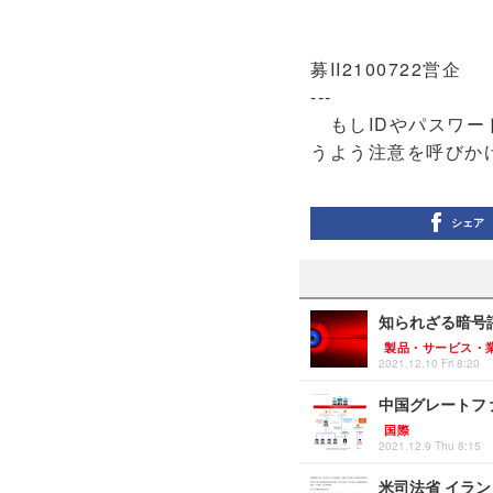
募II2100722営企
---
もしIDやパスワー
うよう注意を呼びか
シェア
知られざる暗号評
製品・サービス・
2021.12.10 Fri 8:20
中国グレートフ
国際
2021.12.9 Thu 8:15
米司法省 イラ