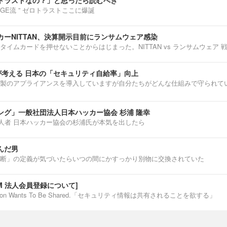
トラストなの？」と思ったら読むべき
ENNGE流 ” ゼロトラストここに爆誕
ーNITTAN、決算開示目前にランサムウェア感染
タイムカードを押せないことからはじまった。NITTAN vs ランサムウェア 
介が考える 日本の「セキュリティ自給率」向上
製のアプライアンスを導入していますが自分たちがどんな仕組みで守られて
ング」一般社団法人日本ハッカー協会 杉浦 隆幸
第一人者 日本ハッカー協会の杉浦氏が本気を出したら
んだ男
断」の定義が気づいたらいつの間にかすっかり別物に交換されていた
IUM 法人会員登録について]
ormation Wants To Be Shared.「セキュリティ情報は共有されることを欲する」