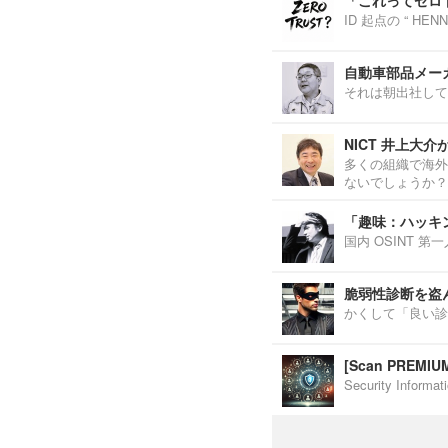
「これってゼロ
ID 起点の “ H
自動車部品メーカ
それは朝出社して
NICT 井上大
多くの組織で海外
ないでしょうか？
「趣味：ハッキ
国内 OSINT 
脆弱性診断を盗
かくして「良い診
[Scan PREM
Security Inf