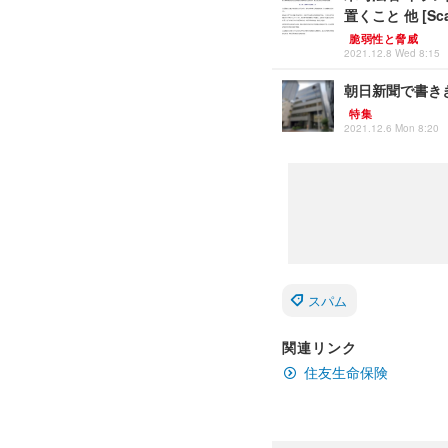
置くこと 他 [Scan
脆弱性と脅威
2021.12.8 Wed 8:15
朝日新聞で書き
特集
2021.12.6 Mon 8:20
スパム
関連リンク
住友生命保険