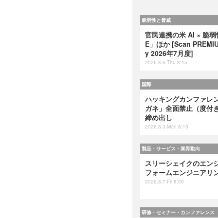
脆弱性と脅威
官民連携の米 AI × 脆
E」ほか [Scan PREMIUM
y 2026年7月度]
2026.8.6 Thu 8:15
国際
ハッキングカンファレンス
ガネ」全面禁止（度付
締め出し
2026.8.3 Mon 8:15
製品・サービス・業界動向
スリーシェイクのエンジ
フォームエンジニアリング』
2026.8.7 Fri 8:00
研修・セミナー・カンファレンス