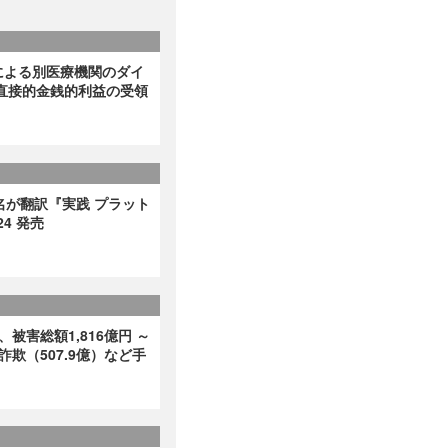
による別医療機関のダイ
直接的金銭的利益の受領
名が翻訳『実践 プラット
4 発売
、被害総額1,816億円 ～
詐欺（507.9億）など手