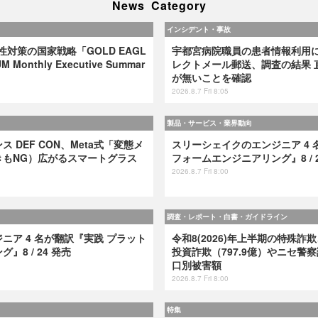
News Category
インシデント・事故
弱性対策の国家戦略「GOLD EAGL
宇都宮病院職員の患者情報利用
 Monthly Executive Summar
レクトメール郵送、調査の結果 
が無いことを確認
2026.8.7 Fri 8:05
製品・サービス・業界動向
 DEF CON、Meta式「変態メ
スリーシェイクのエンジニア 4 
きもNG）広がるスマートグラス
フォームエンジニアリング』8 / 2
2026.8.7 Fri 8:00
調査・レポート・白書・ガイドライン
ニア 4 名が翻訳『実践 プラット
令和8(2026)年上半期の特殊詐欺
8 / 24 発売
投資詐欺（797.9億）やニセ警察
口別被害額
2026.8.7 Fri 8:00
特集