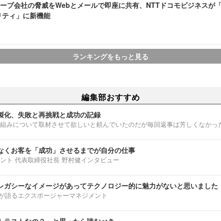
プ会社の脅威をWebとメールで即座に共有、NTTドコモビジネスが「docom
リティ」に新機能
ランキングをもっと見る
編集部おすすめ
製化、失敗と再挑戦と成功の記録
組みについて取材させて欲しいと頼んでいたのだが毎回返事は芳しくなかっ
なくお客を「成功」させるまでが自分の仕事
ント 代表取締役社長 野村健インタビュー
レガシーなイメージがあってテクノロジー的に魅力がないと思いました
部淳平が語るエクスポージャーマネジメント