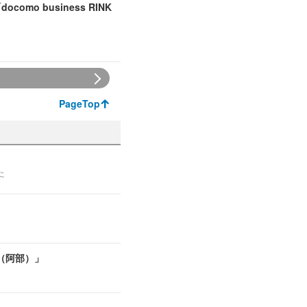
o business RINK
PageTop
た
（阿部）」