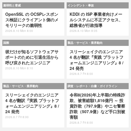
脆弱性と脅威
インシデント・事故
OpenSSL の OCSPレスポン
KDDI の ISP 事業者向けメー
ス検証にクライアント側のメ
ルシステムに不正アクセス、
モリリークの脆弱性
総務省が行政指導
2026.8.10 Mon 8:00
2026.8.10 Mon 8:05
国際
製品・サービス・業界動向
彼だけが知るソフトウェアサ
スリーシェイクのエンジニア
ポートのために引退生活から
4 名が翻訳『実践 プラットフ
呼び戻されたエンジニア
ォームエンジニアリング』8 /
24 発売
2026.8.10 Mon 8:10
2026.8.7 Fri 8:00
製品・サービス・業界動向
調査・レポート・白書・ガイドライン
スリーシェイクのエンジニア
令和8(2026)年上半期の特殊詐
4 名が翻訳『実践 プラットフ
欺、被害総額1,816億円 ～ 投
ォームエンジニアリング』8 /
資詐欺（797.9億）やニセ警察
24 発売
詐欺（507.9億）など手口別被
害額
2026.8.7 Fri 8:00
2026.8.7 Fri 8:00