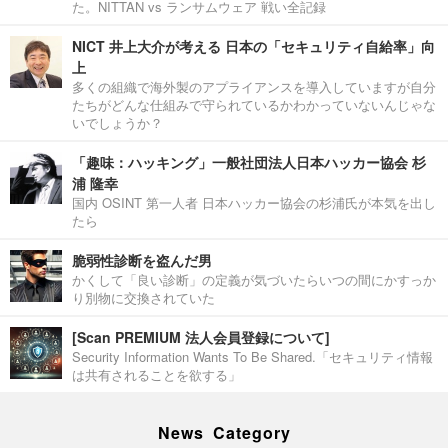
た。NITTAN vs ランサムウェア 戦い全記録
NICT 井上大介が考える 日本の「セキュリティ自給率」向
上
多くの組織で海外製のアプライアンスを導入していますが自分
たちがどんな仕組みで守られているかわかっていないんじゃな
いでしょうか？
「趣味：ハッキング」一般社団法人日本ハッカー協会 杉
浦 隆幸
国内 OSINT 第一人者 日本ハッカー協会の杉浦氏が本気を出し
たら
脆弱性診断を盗んだ男
かくして「良い診断」の定義が気づいたらいつの間にかすっか
り別物に交換されていた
[Scan PREMIUM 法人会員登録について]
Security Information Wants To Be Shared.「セキュリティ情報
は共有されることを欲する」
News Category