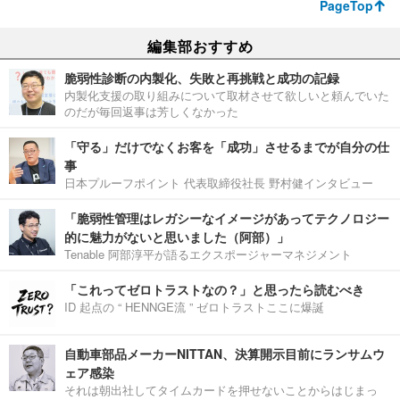
PageTop
編集部おすすめ
脆弱性診断の内製化、失敗と再挑戦と成功の記録
内製化支援の取り組みについて取材させて欲しいと頼んでいた
のだが毎回返事は芳しくなかった
「守る」だけでなくお客を「成功」させるまでが自分の仕
事
日本プルーフポイント 代表取締役社長 野村健インタビュー
「脆弱性管理はレガシーなイメージがあってテクノロジー
的に魅力がないと思いました（阿部）」
Tenable 阿部淳平が語るエクスポージャーマネジメント
「これってゼロトラストなの？」と思ったら読むべき
ID 起点の “ HENNGE流 ” ゼロトラストここに爆誕
自動車部品メーカーNITTAN、決算開示目前にランサムウ
ェア感染
それは朝出社してタイムカードを押せないことからはじまっ