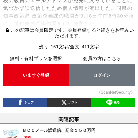
校の教員のメールアドレスが宛先に入っていることに
気づかず誤送信したため個人情報が流出した。同県の
知事政策局 政策企画課の職員が9月8日午前8時30分頃
に、送付先の確認作業を行い発覚した。
この記事は会員限定です。会員登録すると続きをお読みい
ただけます。
残り: 161文字/全文: 411文字
無料・有料プランを選択
会員の方はこちら
いますぐ登録
ログイン
《ScanNetSecurity》
シェア
ポスト
送る
関連記事
ＢＣＣメール誤送信、罰金１５０万円
国際