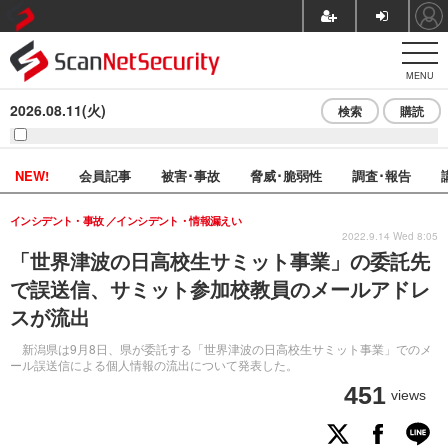
MENU
2026.08.11(火)
検索
購読
NEW!
会員記事
被害･事故
脅威･脆弱性
調査･報告
インシデント・事故
インシデント・情報漏えい
2022.9.14 Wed 8:05
「世界津波の日高校生サミット事業」の委託先
で誤送信、サミット参加校教員のメールアドレ
スが流出
新潟県は9月8日、県が委託する「世界津波の日高校生サミット事業」でのメ
ール誤送信による個人情報の流出について発表した。
451
views