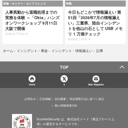
研修・セミナー・カンファレンス
特集
人事異動から退職処理までの
今日もどこかで情報漏えい 第
実務を体験 ～「Okta」ハンズ
51回「2026年7月の情報漏え
オンワークショップ 9月11日
い」三重県、陸自インシデン
大阪で開催
トを他山の石として USB メモ
リ 1 万個チェック
2026.8.7 Fri 8:10
2026.8.7 Fri 8:15
記事
ホーム
›
インシデント・事故
›
インシデント・情報漏えい
›
TOP
Home
X
Mail Magazine
お問合せ
広告掲載
会社概要
特定商取引法に基づく表記
個人情報保護方針
ScanNetSecurity は、株式会社イード（東証グロース上
場）の運営するサービスです。