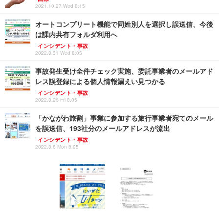
2021.10.27 Wed 8:15
オートコンプリート機能で同姓別人を選択し誤送信、今後
は課内共有フォルダ利用へ
インシデント・事故
2022.8.31 Wed 8:05
事故発生受け全件チェック実施、委託事業者のメールアド
レス誤登録による個人情報漏えい見つかる
インシデント・事故
2022.8.26 Fri 8:05
「かながわ旅割」事業に参加する旅行事業者宛てのメール
を誤送信、193社分のメールアドレスが流出
インシデント・事故
2022.8.8 Mon 8:05