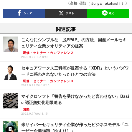
《高橋 潤哉（ Junya Takahashi ）》
シェア
ポスト
送る
関連記事
こんなにシンプルな「脱PPAP」の方法、国産メールセキ
ュリティ企業クオリティアの提案
研修・セミナー・カンファレンス
2022.9.27 Tue 8:10
セキュアワークス三科涼が提案する「XDR」というバズワ
ードに惑わされないたったひとつの方法
研修・セミナー・カンファレンス
2022.9.21 Wed 8:15
マイクロソフト「警告を受けなかったと言わせない」Basi
c 認証無効化期限迫る
国際
2022.9.7 Wed 8:15
米サイバーセキュリティ企業が作ったビジネスモデル「ユ
ーザー企業強請（ゆすり）」