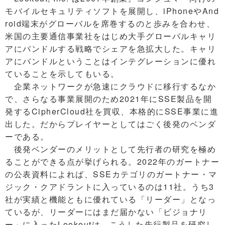
モバイルセキュリティソフトを展開し、iPhoneやAnd
roid端末がグローバルを席巻するのと歩みを合わせ、
米国の主要通信事業社をはじめ大手グローバルキャリ
アにバンドルする戦略でシェアを急拡大した。キャリ
アにバンドルということはインテグレーションに優れ
ていることを示してもいる。
企業ネットワークが急速にクラウドに移行するなか
で、さらなる事業展開のため2021年にSSE製品を開
発するCipherCloud社を買収、本格的にSSE事業に進
出した。だからプレイヤーとしてはごく後発のベンダ
ーである。
後発ベンダーのメリットとして先行者の研究を極め
ることができる点が挙げられる。2022年のガートナー
の公表資料によれば、SSEカテゴリのガートナー・マ
ジック・クアドラントに入っているのは11社。うち3
社が実績と機能ともに優れている「リーダー」となっ
ているが、リーダーにはまだ届かない「ビジョナリ
ー」に入ったLookoutは、こうした先行製品を研究し