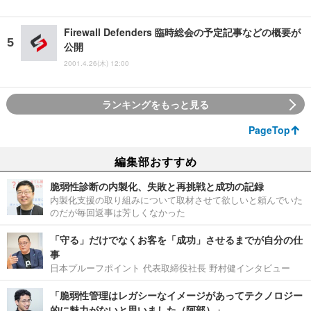
Firewall Defenders 臨時総会の予定記事などの概要が
公開
2001.4.26(木) 12:00
ランキングをもっと見る
PageTop
編集部おすすめ
脆弱性診断の内製化、失敗と再挑戦と成功の記録
内製化支援の取り組みについて取材させて欲しいと頼んでいた
のだが毎回返事は芳しくなかった
「守る」だけでなくお客を「成功」させるまでが自分の仕
事
日本プルーフポイント 代表取締役社長 野村健インタビュー
「脆弱性管理はレガシーなイメージがあってテクノロジー
的に魅力がないと思いました（阿部）」