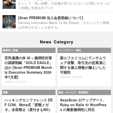
かくして「良い診断」の定義が気づいたらいつの間にかすっか
り別物に交換されていた
[Scan PREMIUM 法人会員登録について]
Security Information Wants To Be Shared.「セキュリティ情報
は共有されることを欲する」
News Category
脆弱性と脅威
インシデント・事故
官民連携の米 AI × 脆弱性対策
新エフエイコムにランサムウ
の国家戦略「GOLD EAGLE」
ェア攻撃、取引先の従業員に
ほか [Scan PREMIUM Month
関する個人情報が漏えいした
ly Executive Summary 2026
可能性
年7月度]
2026.8.6 Thu 8:05
2026.8.6 Thu 8:15
国際
製品・サービス・業界動向
ハッキングカンファレンス DE
AeyeScan がアップデート、
F CON、Meta式「変態メガ
Ruby on Rails や WordPres
ネ」全面禁止（度付きもNG）
s の最新脆弱性に対応