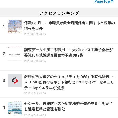
PageTop
アクセスランキング
停職1ヶ月 ～ 市職員が飲食店関係者に関する市税等の
情報を口外
2026.8.6(木) 8:05
調査データの加工や転用 ～ 大和ハウス工業子会社が
受託した地盤調査業務で不適切行為
2026.8.5(水) 8:05
銀行が法人顧客のセキュリティを心配する時代到来 ～
～ GMOあおぞらネット銀行とGMOサイバーセキュリ
ティ byイエラエが提携
2026.8.6(木) 8:00
セシール、再発防止のため業務委託先の見直しを完了
し選定基準と管理も強化
2026.8.5(水) 8:05