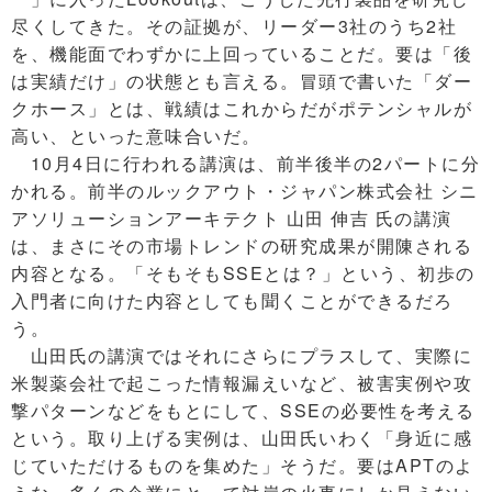
尽くしてきた。その証拠が、リーダー3社のうち2社
を、機能面でわずかに上回っていることだ。要は「後
は実績だけ」の状態とも言える。冒頭で書いた「ダー
クホース」とは、戦績はこれからだがポテンシャルが
高い、といった意味合いだ。
10月4日に行われる講演は、前半後半の2パートに分
かれる。前半のルックアウト・ジャパン株式会社 シニ
アソリューションアーキテクト 山田 伸吉 氏の講演
は、まさにその市場トレンドの研究成果が開陳される
内容となる。「そもそもSSEとは？」という、初歩の
入門者に向けた内容としても聞くことができるだろ
う。
山田氏の講演ではそれにさらにプラスして、実際に
米製薬会社で起こった情報漏えいなど、被害実例や攻
撃パターンなどをもとにして、SSEの必要性を考える
という。取り上げる実例は、山田氏いわく「身近に感
じていただけるものを集めた」そうだ。要はAPTのよ