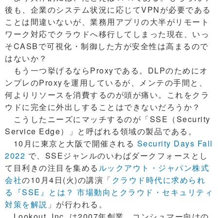
後も、企業のシステム状況に応じてVPNが必要である
ことは間違いないが、業務用アプリの大半がリモート
ワーク対応でクラウドへ移行してしまった現在、いっ
そCASBで可視化・制御した方が安全性は高まるので
はないか？
もう一つ挙げるならProxyである。DLPのためにオ
ンプレのProxyを運用しているが、メンテの手間と、
何よりリソースを消費するのが頭が痛い。これをクラ
ウドに完全に外出しすることはできないだろうか？
こうしたニーズにマッチするのが「SSE（Security
Service Edge）」と呼ばれる領域の製品である。
10月に東京と大阪で開催される
Security Days Fall
2022
で、SSEジャンルのいわばダークフォースとし
て目利きの注目を集める
ルックアウト・ジャパン株式
会社
の10月4日(火)の講演「
クラウド時代に求められ
る『SSE』とは？ 市場動向とクラウド・セキュリティ
対策を解説
」が行われる。
Lookout, Inc. は2007年創業。コンシュマー向けの