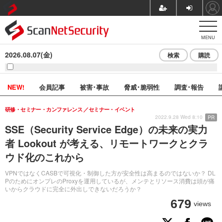
MENU
2026.08.07(金)
検索
購読
NEW!
会員記事
被害･事故
脅威･脆弱性
調査･報告
研修・セミナー・カンファレンス
セミナー・イベント
2022.9.28 Wed 8:10
PR
SSE（Security Service Edge）の未来の実力
者 Lookout が考える、リモートワークとクラ
ウド化のこれから
VPNではなくCASBで可視化・制御した方が安全性は高まるのではないか？ DL
PのためにオンプレのProxyを運用しているが、メンテとリソース消費は頭が痛
いからクラウドに完全に外出しできないだろうか？
679
views