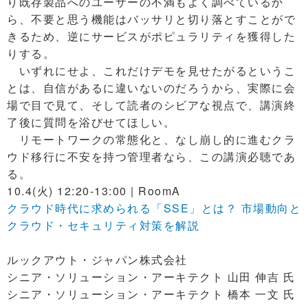
り既存製品へのユーザーの不満もよく調べているか
ら、不要と思う機能はバッサリと切り落とすことがで
きるため、逆にサービスがポピュラリティを獲得した
りする。
いずれにせよ、これだけデモを見せたがるというこ
とは、自信があるに違いないのだろうから、実際に会
場で目で見て、そして読者のシビアな視点で、講演終
了後に質問を浴びせてほしい。
リモートワークの常態化と、なし崩し的に進むクラ
ウド移行に不安を持つ管理者なら、この講演必聴であ
る。
10.4(火) 12:20-13:00 | RoomA
クラウド時代に求められる「SSE」とは？ 市場動向と
クラウド・セキュリティ対策を解説
ルックアウト・ジャパン株式会社
シニア・ソリューション・アーキテクト 山田 伸吉 氏
シニア・ソリューション・アーキテクト 橋本 一文 氏