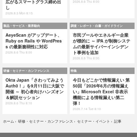
広がるスマートグラス締め出
2026.8.6 Thu 8:00
し
2026.8.3 Mon 8:15
製品・サービス・業界動向
調査・レポート・白書・ガイドライン
AeyeScan がアップデート、
市民プールやエネルギー企業
Ruby on Rails や WordPres
が標的に ～ IPA が制御システ
s の最新脆弱性に対応
ムの最新サイバーインシデン
ト事例を追加
2026.8.6 Thu 8:00
2026.8.6 Thu 8:00
研修・セミナー・カンファレンス
特集
Okta Japan「さわってみよう
今日もどこかで情報漏えい 第
Auth0！」を9月11日に大阪で
50回「2026年6月の情報漏え
開催 ～ 初心者向けハンズオン
い」Microsoft Excel 非表示
＆解説セッション
機能による情報漏えい第二
弾！
2026.8.6 Thu 8:10
2026.7.14 Tue 8:10
記事
ホーム
›
研修・セミナー・カンファレンス
›
セミナー・イベント
›