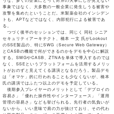
うな、多くの企業にとって対岸の火事にしか見えない
事象ではなく、大多数の一般企業に発生しうる被害や
攻撃を集めたということだ。米製薬会社のインシデン
トも、APTなどではなく、内部犯行による被害であ
る。
つづく後半のセッションでは、同じく 同社 シニア
セキュリティアーキテクト、橋本 一文 氏がLookout
のSSE製品の、特にSWG（Secure Web Gateway）
とCASBの機能で何ができるのかをデモを中心に解説
する。SWGやCASB、ZTNAを単体で導入するのでは
なく、SSEというプラットフォームを活用するメリッ
トがおのずと見えてくる講演となるだろう。製品デモ
は「オマケ」的に行われることも少なくないが、橋本
氏の講演ではふたつ以上のデモを予定している。
後期参入プレイヤーのメリットとして「デプロイの
容易さ」「優れた操作性やインターフェース」「運用
管理の容易さ」なども挙げられる。先行者の気負いが
ないから、いい意味で肩の力が抜けており、その代わ