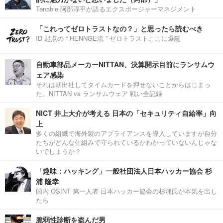
Tenable 阿部淳平が語るエクスポージャーマネジメント
「これってゼロトラストなの？」と思ったら読むべき
ID 起点の “ HENNGE流 ” ゼロトラストここに爆誕
自動車部品メーカーNITTAN、決算開示目前にランサムウ
ェア感染
それは朝出社してタイムカードを押せないことからはじまっ
た。NITTAN vs ランサムウェア 戦い全記録
NICT 井上大介が考える 日本の「セキュリティ自給率」向
上
多くの組織で海外製のアプライアンスを導入していますが自分
たちがどんな仕組みで守られているかわかっていないんじゃな
いでしょうか？
「趣味：ハッキング」一般社団法人日本ハッカー協会 杉
浦 隆幸
国内 OSINT 第一人者 日本ハッカー協会の杉浦氏が本気を出し
たら
脆弱性診断を盗んだ男