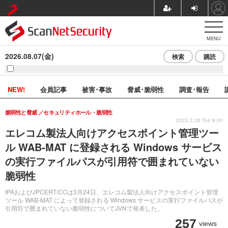
MENU
2026.08.07(金)
検索
購読
NEW!
会員記事
被害･事故
脅威･脆弱性
調査･報告
脆弱性と脅威
セキュリティホール・脆弱性
2023.3.28 Tue 8:00
エレコム製法人向けアクセスポイント管理ツー
ル WAB-MAT に登録される Windows サービス
の実行ファイルパスが引用符で囲まれていない
脆弱性
IPAおよびJPCERT/CCは3月24日、エレコム製法人向けアクセスポイント管理
ツール WAB-MAT によって登録される Windows サービスの実行ファイルパスが
引用符で囲まれていない脆弱性についてJVNで発表した。
257
views