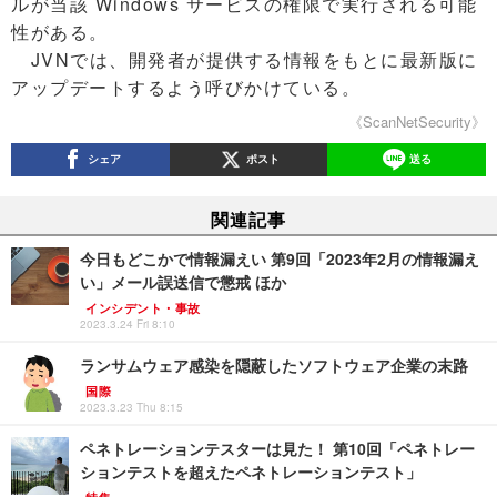
ルが当該 Windows サービスの権限で実行される可能
性がある。
JVNでは、開発者が提供する情報をもとに最新版に
アップデートするよう呼びかけている。
《ScanNetSecurity》
シェア
ポスト
送る
関連記事
今日もどこかで情報漏えい 第9回「2023年2月の情報漏え
い」メール誤送信で懲戒 ほか
インシデント・事故
2023.3.24 Fri 8:10
ランサムウェア感染を隠蔽したソフトウェア企業の末路
国際
2023.3.23 Thu 8:15
ペネトレーションテスターは見た！ 第10回「ペネトレー
ションテストを超えたペネトレーションテスト」