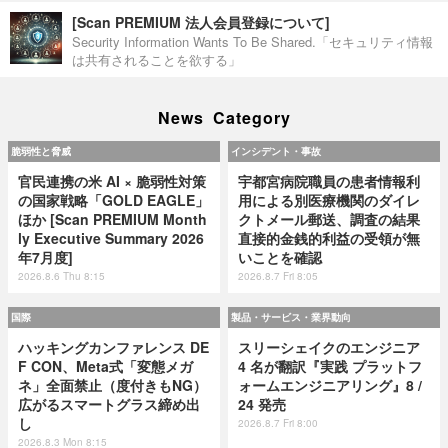
[Scan PREMIUM 法人会員登録について]
Security Information Wants To Be Shared.「セキュリティ情報
は共有されることを欲する」
News Category
脆弱性と脅威
インシデント・事故
官民連携の米 AI × 脆弱性対策
宇都宮病院職員の患者情報利
の国家戦略「GOLD EAGLE」
用による別医療機関のダイレ
ほか [Scan PREMIUM Month
クトメール郵送、調査の結果
ly Executive Summary 2026
直接的金銭的利益の受領が無
年7月度]
いことを確認
2026.8.6 Thu 8:15
2026.8.7 Fri 8:05
国際
製品・サービス・業界動向
ハッキングカンファレンス DE
スリーシェイクのエンジニア
F CON、Meta式「変態メガ
4 名が翻訳『実践 プラットフ
ネ」全面禁止（度付きもNG）
ォームエンジニアリング』8 /
広がるスマートグラス締め出
24 発売
し
2026.8.7 Fri 8:00
2026.8.3 Mon 8:15