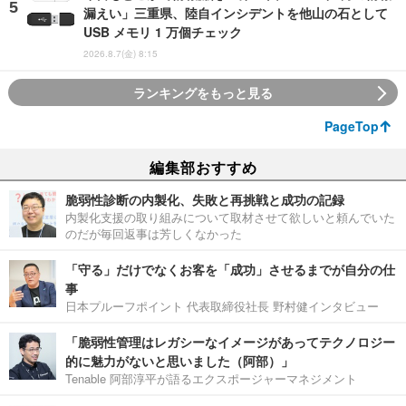
漏えい」三重県、陸自インシデントを他山の石として
USB メモリ 1 万個チェック
2026.8.7(金) 8:15
ランキングをもっと見る
PageTop
編集部おすすめ
脆弱性診断の内製化、失敗と再挑戦と成功の記録
内製化支援の取り組みについて取材させて欲しいと頼んでいた
のだが毎回返事は芳しくなかった
「守る」だけでなくお客を「成功」させるまでが自分の仕
事
日本プルーフポイント 代表取締役社長 野村健インタビュー
「脆弱性管理はレガシーなイメージがあってテクノロジー
的に魅力がないと思いました（阿部）」
Tenable 阿部淳平が語るエクスポージャーマネジメント