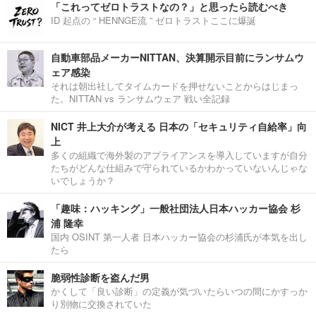
「これってゼロトラストなの？」と思ったら読むべき
ID 起点の “ HENNGE流 ” ゼロトラストここに爆誕
自動車部品メーカーNITTAN、決算開示目前にランサムウ
ェア感染
それは朝出社してタイムカードを押せないことからはじまっ
た。NITTAN vs ランサムウェア 戦い全記録
NICT 井上大介が考える 日本の「セキュリティ自給率」向
上
多くの組織で海外製のアプライアンスを導入していますが自分
たちがどんな仕組みで守られているかわかっていないんじゃな
いでしょうか？
「趣味：ハッキング」一般社団法人日本ハッカー協会 杉
浦 隆幸
国内 OSINT 第一人者 日本ハッカー協会の杉浦氏が本気を出し
たら
脆弱性診断を盗んだ男
かくして「良い診断」の定義が気づいたらいつの間にかすっか
り別物に交換されていた