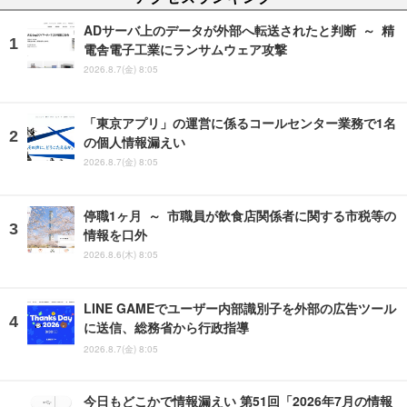
ADサーバ上のデータが外部へ転送されたと判断 ～ 精
電舎電子工業にランサムウェア攻撃
2026.8.7(金) 8:05
「東京アプリ」の運営に係るコールセンター業務で1名
の個人情報漏えい
2026.8.7(金) 8:05
停職1ヶ月 ～ 市職員が飲食店関係者に関する市税等の
情報を口外
2026.8.6(木) 8:05
LINE GAMEでユーザー内部識別子を外部の広告ツール
に送信、総務省から行政指導
2026.8.7(金) 8:05
今日もどこかで情報漏えい 第51回「2026年7月の情報