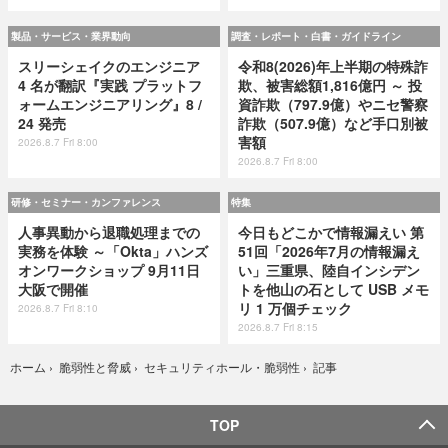
製品・サービス・業界動向
調査・レポート・白書・ガイドライン
スリーシェイクのエンジニア
令和8(2026)年上半期の特殊詐
4 名が翻訳『実践 プラットフ
欺、被害総額1,816億円 ～ 投
ォームエンジニアリング』8 /
資詐欺（797.9億）やニセ警察
24 発売
詐欺（507.9億）など手口別被
害額
2026.8.7 Fri 8:00
2026.8.7 Fri 8:00
研修・セミナー・カンファレンス
特集
人事異動から退職処理までの
今日もどこかで情報漏えい 第
実務を体験 ～「Okta」ハンズ
51回「2026年7月の情報漏え
オンワークショップ 9月11日
い」三重県、陸自インシデン
大阪で開催
トを他山の石として USB メモ
リ 1 万個チェック
2026.8.7 Fri 8:10
2026.8.7 Fri 8:15
記事
ホーム
›
脆弱性と脅威
›
セキュリティホール・脆弱性
›
TOP