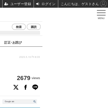
ユーザー登録
ログイン
こんにちは、ゲストさん
MENU
検索
購読
訂正･お詫び
2023.5.19 Fri 8:05
2679
views