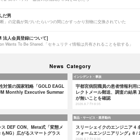
んだ男
断」の定義が気づいたらいつの間にかすっかり別物に交換されていた
IUM 法人会員登録について]
ormation Wants To Be Shared.「セキュリティ情報は共有されることを欲する」
News Category
インシデント・事故
弱性対策の国家戦略「GOLD EAGL
宇都宮病院職員の患者情報利用
 Monthly Executive Summar
レクトメール郵送、調査の結果 
が無いことを確認
2026.8.7 Fri 8:05
製品・サービス・業界動向
 DEF CON、Meta式「変態メ
スリーシェイクのエンジニア 4 
きもNG）広がるスマートグラス
フォームエンジニアリング』8 / 2
2026.8.7 Fri 8:00