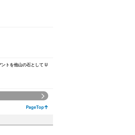
デントを他山の石として U
PageTop