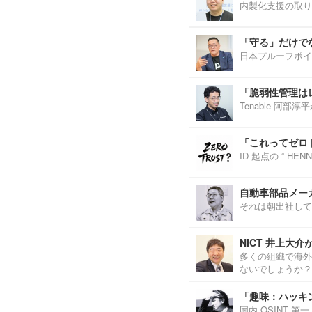
内製化支援の取り
「守る」だけで
日本プルーフポイ
「脆弱性管理は
Tenable 阿
「これってゼロ
ID 起点の “ H
自動車部品メーカ
それは朝出社して
NICT 井上大
多くの組織で海外
ないでしょうか？
「趣味：ハッキ
国内 OSINT 