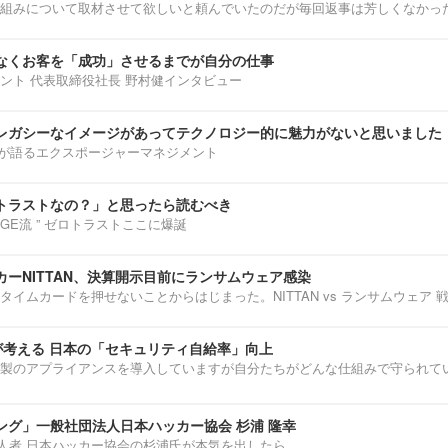
組みについて取材させて欲しいと頼んでいたのだが毎回返事は芳しくなかっ
なくお客を「成功」させるまでが自分の仕事
ント 代表取締役社長 野村健インタビュー
レガシーなイメージがあってテクノロジー的に魅力がないと思いました
部淳平が語るエクスポージャーマネジメント
トラストなの？」と思ったら読むべき
ENNGE流 ” ゼロトラストここに爆誕
ーNITTAN、決算開示目前にランサムウェア感染
タイムカードを押せないことからはじまった。NITTAN vs ランサムウェア 
介が考える 日本の「セキュリティ自給率」向上
製のアプライアンスを導入していますが自分たちがどんな仕組みで守られて
ング」一般社団法人日本ハッカー協会 杉浦 隆幸
第一人者 日本ハッカー協会の杉浦氏が本気を出したら