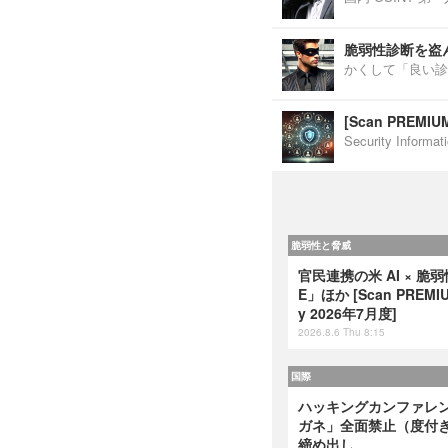
脆弱性診断を盗
かくして「良い診
[Scan PREM
Security Inf
脆弱性と脅威
官民連携の米 AI × 脆
E」ほか [Scan PREMIUM
y 2026年7月度]
2026.8.6 Thu 8:15
国際
ハッキングカンファレンス
ガネ」全面禁止（度付
締め出し