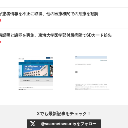
が患者情報を不正に取得、他の医療機関での治療を勧誘
故
情説明と謝罪を実施、東海大学医学部付属病院でSDカード紛失
故
Xでも最新記事をチェック！
@scannetsecurityをフォロー