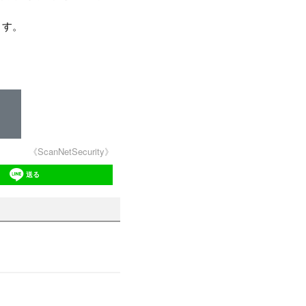
ます。
《ScanNetSecurity》
送る