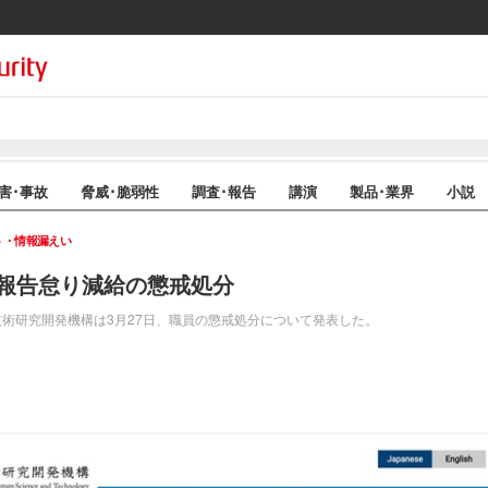
害･事故
脅威･脆弱性
調査･報告
講演
製品･業界
小説
ト・情報漏えい
し報告怠り減給の懲戒処分
術研究開発機構は3月27日、職員の懲戒処分について発表した。