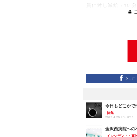
員に対し減給（10 
シェア
今日もどこかで情
特集
2023.4.20 Thu 8:10
金沢西病院への
インシデント・事