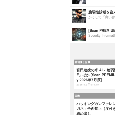
脆弱性診断を盗
かくして「良い診
[Scan PREM
Security Inf
脆弱性と脅威
官民連携の米 AI × 脆
E」ほか [Scan PREMIUM
y 2026年7月度]
2026.8.6 Thu 8:15
国際
ハッキングカンファレンス
ガネ」全面禁止（度付
締め出し