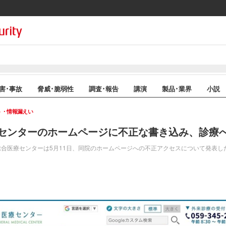
害･事故
脅威･脆弱性
調査･報告
講演
製品･業界
小説
ト・情報漏えい
センターのホームページに不正な書き込み、診療
合医療センターは5月11日、同院のホームページへの不正アクセスについて発表し