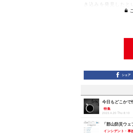
き込みを発見したと
シェア
今日もどこかで情
特集
2023.4.20 Thu 8:10
「郡山防災ウェ
インシデント・事