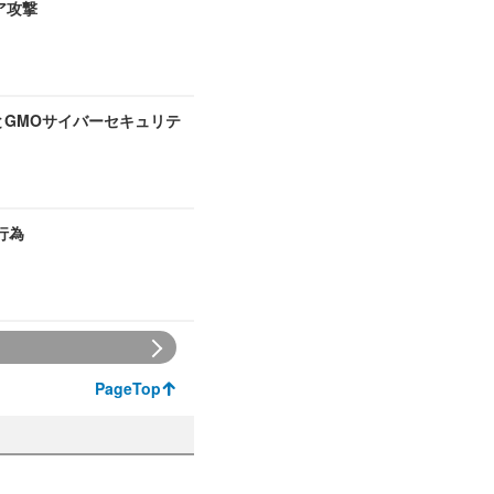
ア攻撃
とGMOサイバーセキュリテ
行為
PageTop