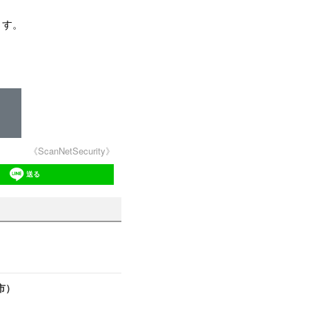
ます。
《ScanNetSecurity》
送る
市）