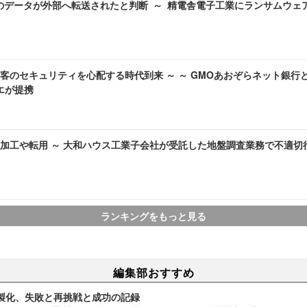
のデータが外部へ転送されたと判断 ～ 精電舎電子工業にランサムウェ
客のセキュリティを心配する時代到来 ～ ～ GMOあおぞらネット銀行
ラエが提携
加工や転用 ～ 大和ハウス工業子会社が受託した地盤調査業務で不適切
ランキングをもっと見る
編集部おすすめ
製化、失敗と再挑戦と成功の記録