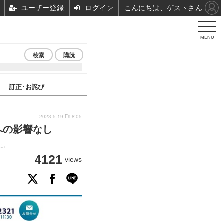
ユーザー登録
ログイン
こんにちは、ゲストさん
MENU
検索
購読
訂正･お詫び
2023.5.19 Fri 8:05
への影響なし
た。
4121
views