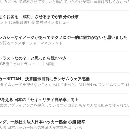
組みについて取材させて欲しいと頼んでいたのだが毎回返事は芳しくなかっ
なくお客を「成功」させるまでが自分の仕事
ント 代表取締役社長 野村健インタビュー
レガシーなイメージがあってテクノロジー的に魅力がないと思いました
部淳平が語るエクスポージャーマネジメント
トラストなの？」と思ったら読むべき
ENNGE流 ” ゼロトラストここに爆誕
ーNITTAN、決算開示目前にランサムウェア感染
タイムカードを押せないことからはじまった。NITTAN vs ランサムウェア 
介が考える 日本の「セキュリティ自給率」向上
製のアプライアンスを導入していますが自分たちがどんな仕組みで守られて
ング」一般社団法人日本ハッカー協会 杉浦 隆幸
第一人者 日本ハッカー協会の杉浦氏が本気を出したら