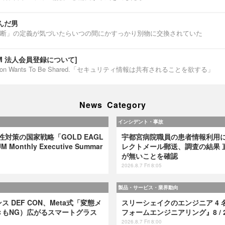
んだ男
断」の定義が気づいたらいつの間にかすっかり別物に交換されていた
IUM 法人会員登録について]
ormation Wants To Be Shared.「セキュリティ情報は共有されることを欲する」
News Category
インシデント・事故
弱性対策の国家戦略「GOLD EAGL
宇都宮病院職員の患者情報利用
 Monthly Executive Summar
レクトメール郵送、調査の結果 
が無いことを確認
2026.8.7 Fri 8:05
製品・サービス・業界動向
 DEF CON、Meta式「変態メ
スリーシェイクのエンジニア 4 
きもNG）広がるスマートグラス
フォームエンジニアリング』8 / 2
2026.8.7 Fri 8:00