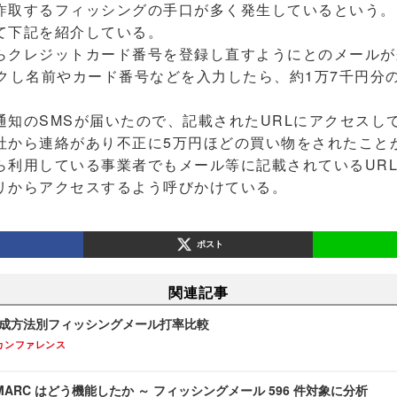
詐取するフィッシングの手口が多く発生しているという。
下記を紹介している。
らクレジットカード番号を登録し直すようにとのメールが
ックし名前やカード番号などを入力したら、約1万7千円分
通知のSMSが届いたので、記載されたURLにアクセスし
社から連絡があり不正に5万円ほどの買い物をされたこと
利用している事業者でもメール等に記載されているUR
リからアクセスするよう呼びかけている。
ポスト
関連記事
生成方法別フィッシングメール打率比較
カンファレンス
 / DMARC はどう機能したか ～ フィッシングメール 596 件対象に分析