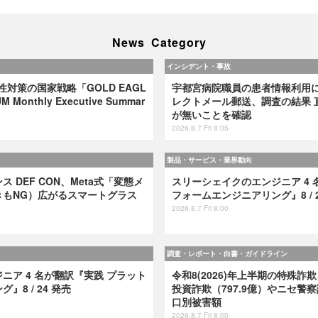
News Category
インシデント・事故
弱性対策の国家戦略「GOLD EAGL
宇都宮病院職員の患者情報利用
 Monthly Executive Summar
レクトメール郵送、調査の結果 
が無いことを確認
2026.8.7 Fri 8:05
製品・サービス・業界動向
 DEF CON、Meta式「変態メ
スリーシェイクのエンジニア 4 
きもNG）広がるスマートグラス
フォームエンジニアリング』8 / 2
2026.8.7 Fri 8:00
調査・レポート・白書・ガイドライン
ニア 4 名が翻訳『実践 プラット
令和8(2026)年上半期の特殊詐欺
8 / 24 発売
投資詐欺（797.9億）やニセ警察
口別被害額
2026.8.7 Fri 8:00