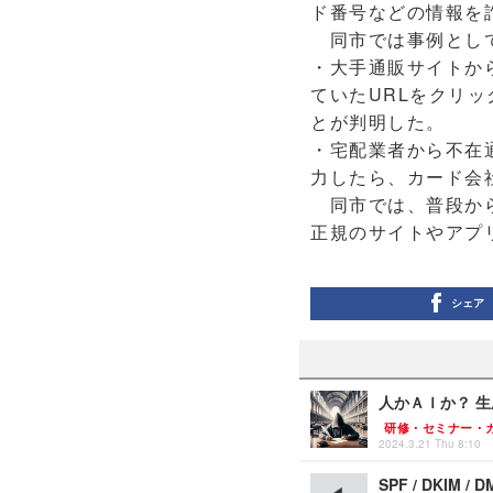
ド番号などの情報を
同市では事例として
・大手通販サイトか
ていたURLをクリ
とが判明した。
・宅配業者から不在
力したら、カード会
同市では、普段から
正規のサイトやアプ
シェア
人かＡＩか？ 
研修・セミナー・
2024.3.21 Thu 8:10
SPF / DKIM