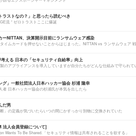
トラストなの？」と思ったら読むべき
ENNGE流 ” ゼロトラストここに爆誕
ーNITTAN、決算開示目前にランサムウェア感染
タイムカードを押せないことからはじまった。NITTAN vs ランサムウェア 
介が考える 日本の「セキュリティ自給率」向上
製のアプライアンスを導入していますが自分たちがどんな仕組みで守られて
ング」一般社団法人日本ハッカー協会 杉浦 隆幸
第一人者 日本ハッカー協会の杉浦氏が本気を出したら
んだ男
断」の定義が気づいたらいつの間にかすっかり別物に交換されていた
IUM 法人会員登録について]
ormation Wants To Be Shared.「セキュリティ情報は共有されることを欲する」