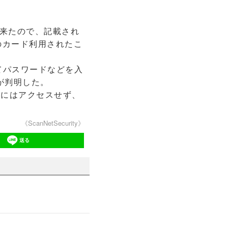
来たので、記載され
のカード利用されたこ
てパスワードなどを入
が判明した。
Lにはアクセスせず、
《ScanNetSecurity》
送る