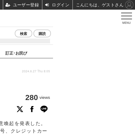
ユーザー登録
ログイン
こんにちは、ゲストさん
MENU
検索
購読
訂正･お詫び
2024.6.27 Thu 8:05
280
views
意喚起を発表した。
号、クレジットカー