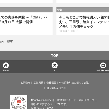
特集
での実務を体験 ～「Okta」ハ
今日もどこかで情報漏えい 第51
9月11日 大阪で開催
えい」三重県、陸自インシデント
メモリ 1 万個チェック
2026.8.7 Fri 8:15
記事
動向
›
TOP
Home
X
Mail Magazin
お問合せ
広告掲載
会社概要
特定商取引法に基づく表記
個人情報保護方針
ScanNetSecurity は、株式会社イード（東証グロース上
場）の運営するサービスです。
証券コード：6038