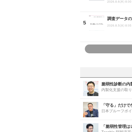
2026.8.6(木) 8:00
調査データの
2026.8.5(水) 8:05
脆弱性診断の内
内製化支援の取り
「守る」だけで
日本プルーフポイ
「脆弱性管理は
Tenable 阿