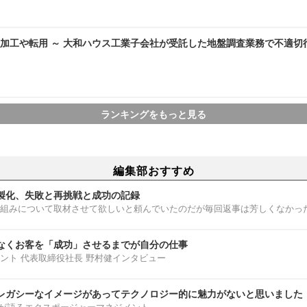
加工や転用 ～ 大和ハウス工業子会社が受託した地盤調査業務で不適切
ランキングをもっと見る
編集部おすすめ
製化、失敗と再挑戦と成功の記録
組みについて取材させて欲しいと頼んでいたのだが毎回返事は芳しくなかっ
なくお客を「成功」させるまでが自分の仕事
ント 代表取締役社長 野村健インタビュー
レガシーなイメージがあってテクノロジー的に魅力がないと思いました
部淳平が語るエクスポージャーマネジメント