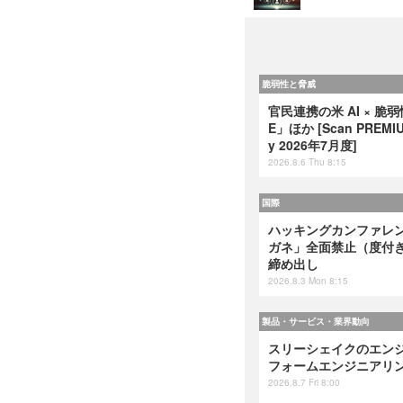
脆弱性と脅威
官民連携の米 AI × 脆
E」ほか [Scan PREMIUM
y 2026年7月度]
2026.8.6 Thu 8:15
国際
ハッキングカンファレンス
ガネ」全面禁止（度付
締め出し
2026.8.3 Mon 8:15
製品・サービス・業界動向
スリーシェイクのエンジ
フォームエンジニアリング』
2026.8.7 Fri 8:00