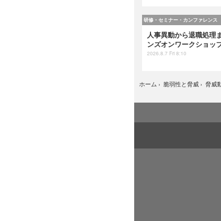
研修・セミナー・カンファレンス
人事異動から退職処理ま
ンズオンワークショップ 
2026.8.7 Fri 8:10
ホーム
›
脆弱性と脅威
›
脅威