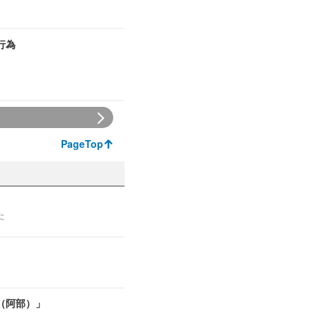
行為
PageTop
た
（阿部）」