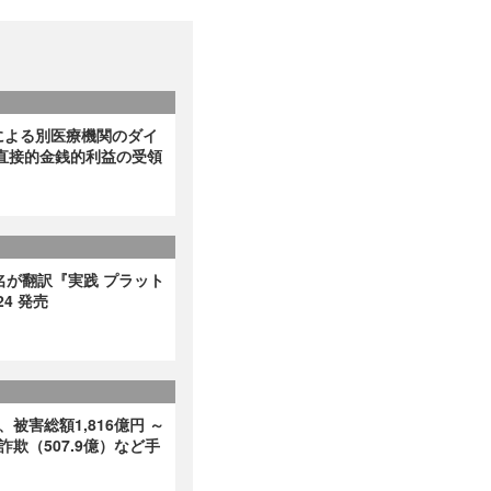
による別医療機関のダイ
直接的金銭的利益の受領
名が翻訳『実践 プラット
4 発売
、被害総額1,816億円 ～
詐欺（507.9億）など手