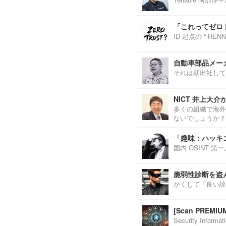
「これってゼロ
ID 起点の “ H
自動車部品メーカ
それは朝出社して
NICT 井上大
多くの組織で海外
ないでしょうか？
「趣味：ハッキ
国内 OSINT 
脆弱性診断を盗
かくして「良い診
[Scan PREM
Security Inf