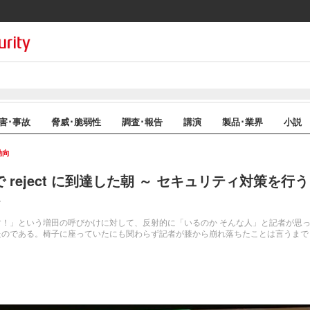
害･事故
脅威･脆弱性
調査･報告
講演
製品･業界
小説
動向
C で reject に到達した朝 ～ セキュリティ対策
！」という増田の呼びかけに対して、反射的に「いるのか そんな人」と記者が思
たのである。椅子に座っていたにも関わらず記者が膝から崩れ落ちたことは言うまで