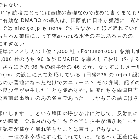
でもない。
ecurity 読者にとっては基礎の基礎なので改めて書くま
有効な DMARC の導入は、国際的に日本が猛烈に「遅
では nisc.go.jp も none ですらなかったほど遅れていた
もちろん業種によって求められる水準の差はあるものの、
にすぎない。
メリカの上位 1,000 社（Fortune1000）を抽出すると
000 社のうち 96 ％が DMARC を導入しており（対する日
）、さらにその 96 ％の約半分の 46 ％が、なりすまし
ject の設定にまで対応している（日経225 の reject 
のが普通になっただけで大ニュース？ その瞬間、記者
不良少年が更生したことを褒めそやす同僚たちを両津勘吉
公園前派出所』のあの名言であった。しかもこの話にはさ
いします！」という増田の呼びかけに対して、反射的に
次の瞬間、会場内のあちこちで本当に拍手が沸き起こった
ず記者が膝から崩れ落ちたことは言うまでもない。
、一種の多幸感にすら包まれていた。なるべく正確に報