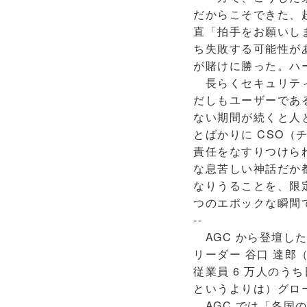
だからこそできた、
直「拍手をお願いし
ち失敗する可能性が
が賭けに勝った。ハ
長らくセキュリティ
だしもユーザーであ
ない期間が続くと人
とばかりに CSO（
責任をなすりつけら
な息苦しい神話だか
なりうることを、限
つのエポックな瞬間
--
AGC から登壇した
リーダー 谷口 達郎（
従業員 6 万人のう
というよりは）グロ
AGC では「各国