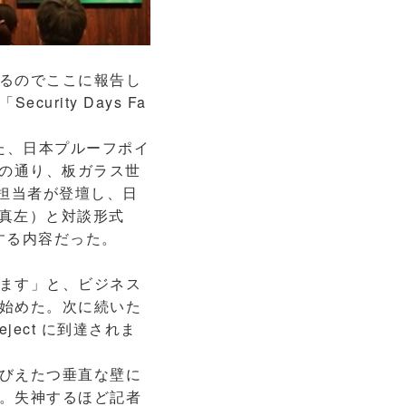
るのでここに報告し
rity Days Fa
た、日本プルーフポイ
ルの通り、板ガラス世
ラ担当者が登壇し、日
写真左）と対談形式
する内容だった。
ます」と、ビジネス
始めた。次に続いた
ject に到達されま
びえたつ垂直な壁に
。失神するほど記者