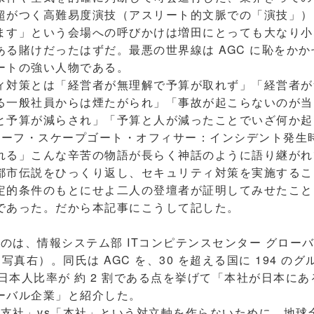
超がつく高難易度演技（アスリート的文脈での「演技」）
ます」という会場への呼びかけは増田にとっても大なり小
ある賭けだったはずだ。最悪の世界線は AGC に恥をか
ートの強い人物である。
対策とは「経営者が無理解で予算が取れず」「経営者が
る一般社員からは煙たがられ」「事故が起こらないのが当
と予算が減らされ」「予算と人が減ったことでいざ何か起
チーフ・スケープゴート・オフィサー：インシデント発生時
れる」こんな辛苦の物語が長らく神話のように語り継がれ
都市伝説をひっくり返し、セキュリティ対策を実施するこ
定的条件のもとにせよ二人の登壇者が証明してみせたこと
であった。だから本記事にこうして記した。
のは、情報システム部 ITコンピテンスセンター グロー
写真右）。同氏は AGC を、30 を超える国に 194 の
ち日本人比率が 約 2 割である点を挙げて「本社が日本に
ーバル企業」と紹介した。
の支社」vs「本社」という対立軸を作らないために、地球