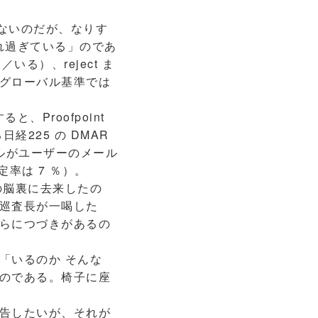
でもないのだが、なりす
れ過ぎている」のであ
／いる）、reject ま
グローバル基準では
、Proofpoint
経225 の DMAR
メールがユーザーのメール
設定率は 7 ％）。
の脳裏に去来したの
巡査長が一喝した
らにつづきがあるの
「いるのか そんな
のである。椅子に座
告したいが、それが