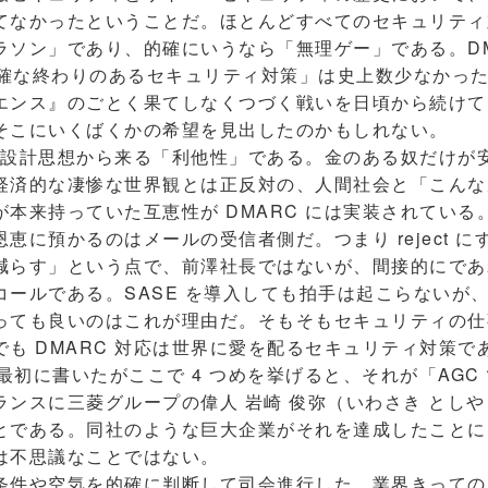
てなかったということだ。ほとんどすべてのセキュリティ
ソン」であり、的確にいうなら「無理ゲー」である。DMAR
「明確な終わりのあるセキュリティ対策」は史上数少なかっ
エンス』のごとく果てしなくつづく戦いを日頃から続けて
そこにいくばくかの希望を見出したのかもしれない。
 の設計思想から来る「利他性」である。金のある奴だけが
経済的な凄惨な世界観とは正反対の、人間社会と「こんな
来持っていた互恵性が DMARC には実装されている。DMA
恵に預かるのはメールの受信者側だ。つまり reject 
減らす」という点で、前澤社長ではないが、間接的にであ
ルである。SASE を導入しても拍手は起こらないが、DMAR
っても良いのはこれが理由だ。そもそもセキュリティの仕
も DMARC 対応は世界に愛を配るセキュリティ対策で
最初に書いたがここで 4 つめを挙げると、それが「AGC
ランスに三菱グループの偉人 岩崎 俊弥（いわさき とし
とである。同社のような巨大企業がそれを達成したことに
は不思議なことではない。
件や空気を的確に判断して司会進行した、業界きっての