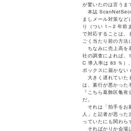
が驚いたのは言うま
本誌 ScanNetS
ましメール対策などに
り（つい 1～2 年前ま
で対応することは、
ごく当たり前の方法
ちなみに売上高を基準にア
社の調査によれば、1,
C 導入率は 83 ％
ボックスに届かない re
大きく遅れていたも
は、素行が悪かった
『こちら葛飾区亀有
だ。
それは「拍手をお願
人」と記者が思った
っていたにも関わら
そればかりか会場は