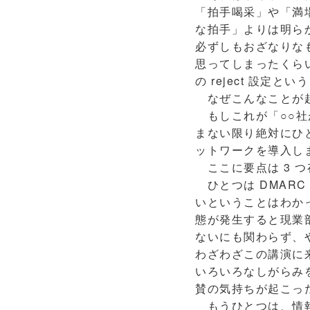
「拍手喝采」や「満
な拍手」よりは明ら
必ずしもおざなりなも
思ってしまったくら
の reject 設
なぜこんなことが
もしこれが「○○社
まない限り絶対にひ
ットワークを導入し
ここに要点は 3 
ひとつは DMARC
いということはわか
態が発生すると現業
ないにも関わらず、
わざわざこの講演に
いろいろなしがらみを
賛の気持ちが起こっ
もうひとつは、情報