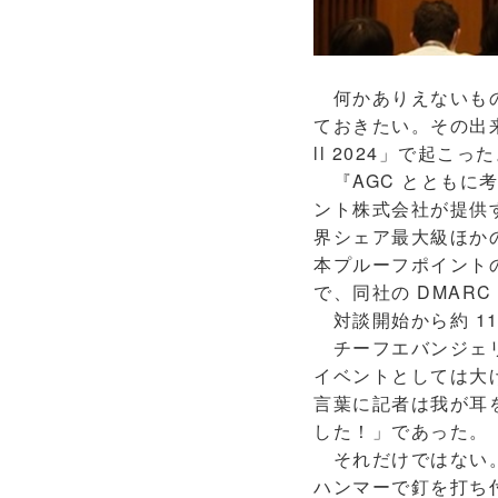
何かありえないもの
ておきたい。その出来事
ll 2024」で起こっ
『AGC とともに
ント株式会社が提供す
界シェア最大級ほかの
本プルーフポイント
で、同社の DMAR
対談開始から約 1
チーフエバンジェリ
イベントとしては大
言葉に記者は我が耳を疑
した！」であった。
それだけではない。
ハンマーで釘を打ち