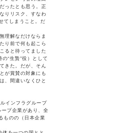
だったとも思う。正
なりリスク、すなわ
かせてしまうこと。だ
無理解なだけならま
たり前で何も起こら
こると待ってました
の“生贄”役）として
てきた。だが、そん
とが賞賛の対象にも
は、間違いなくひと
バルインフラグループ
グループ企業があり、全
あるものの（日本企業
全体を一つの国とと