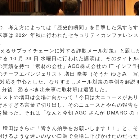
、考え方によっては「歴史的瞬間」を目撃した気すらす
は 2024 年秋に行われたセキュリティカンファレンス「Secu
た。
考えるサプライチェーンに対する詐欺メール対策』と題し
る 10 月 23 日 水曜日に行われた講演は、そのタイト
実績を持つ「素材の会社」AGC株式会社の IT インフ
のチーフエバンジェリスト 増田 幸美（そうた ゆきみ：
C 対応を中心とした、なりすましメール対策の事例を解説
1 分後、恐るべき出来事に取材班は遭遇した。
ストの増田は会場に向かって「今日は大ニュースがあり
げさすぎる言葉で切り出し、そのニュースとやらの報告を
った。それは「なんと今朝 AGC さんが DMARC の re
増田はさらに「皆さん拍手をお願いします！！」と、そ
付けるような迷いのない口調で会場に呼びかけたのだった