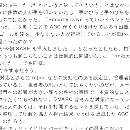
場の拍手」だったかというと決してそういうことはなかっ
かに多数の人が手を叩いていたし、手のひらと手のひらを
のではなかった。「Security Days っていいイベン
いだ。手を叩くことで AGC がくぐり抜けたであろう困
定というゴール到達を、少なくない人が祝福していることが伝わ
起こったのか？
が今朝 SASE を導入しました！」となったとしたら、
とっつも起こらないことは圧倒的に間違いない。「○○社
ました！」でも同様。
つ存在するだろう。
 対応とさらに reject などの実効性のある設定は、管理
っているし、担当者の思いとしてはやりたいのだが、メー
部門への影響が大きい等々の各社の事情で、本質的なコス
やりたくてもやれない。DMARC はそんな対策になって
来た人の多くは、それを打開するヒントを探していた。だ
整理して理解と協力を得た結果 reject を達成した AG
たのだろう。
セキュリティとサイバーセキュリティの歴史において、D