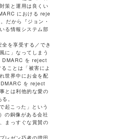
対策と運用は良くい
C における reje
た。だから『ジョン・
いる情報システム部
安全を享受する／でき
風に」なってしまう
RC を reject
にすることは「被害によ
れ世界中にお金を配
C を reject
事とは利他的な愛の
ある。
 で起こった」という
や）の銅像がある会社
、まっすぐな賞賛の
プレゼン巧者の増田