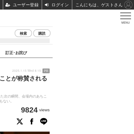
ユーザー登録
ログイン
こんにちは、ゲストさん
MENU
検索
購読
訂正･お詫び
2025.1.15 Wed 8:15
PR
を行うことが称賛される
った次の瞬間、会場内のあちこ
もない。
9824
views